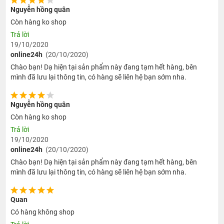
của người dùng, kể cả chạy đa nhiệm và game nặng. Vì vậy nếu
Nguyễn hồng quân
bạn là người có nhu cầu sử dụng smartphone cao vẫn có thể yên
Còn hàng ko shop
tâm về hiệu năng trên thiết bị này.
Trả lời
19/10/2020
4. Camera iPhone 5C mang lại chất lượng ảnh tốt
online24h
(20/10/2020)
Chào bạn! Dạ hiện tại sản phẩm này đang tạm hết hàng, bên
Trong cùng tầm giá có thể nói iPhone 5C mang lại chất lượng hình
mình đã lưu lại thông tin, có hàng sẽ liên hệ bạn sớm nha.
ảnh khá tuyệt vời. Chiếc smartphone này có camera trước với độ
phân giải 1,2 megapixel và camera sau là 8 megapixel. Cho độ
Nguyễn hồng quân
quay phim chụp ảnh có chất lượng tốt ngay cả khi thiếu ánh
Còn hàng ko shop
sáng. Các tính năng như chạm để lấy nét, zoom bằng 2 ngón tay
Trả lời
và khoá AE/AF vẫn hoạt động như cũ, tuy nhiên giờ đây thì bạn có
19/10/2020
thể giữ nút chụp để chụp được nhiều tấm liên tiếp. Camera của
online24h
(20/10/2020)
iPhone 5C có thể quay được video chuẩn 1080p ở tốc độ 30
Chào bạn! Dạ hiện tại sản phẩm này đang tạm hết hàng, bên
khung hình/giây. Sở hữu một chiếc iPhone 5C Cũ giá rẻ có thể
mình đã lưu lại thông tin, có hàng sẽ liên hệ bạn sớm nha.
thay thế một chiếc máy ảnh cơ bản là điều quá tuyệt vời, hãy đến
24hStore để trải nghiệm ngay nhé!
Quan
Có hàng không shop
5. iPhone 5C được trang bị viên pin có dung