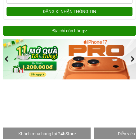
ĐĂNG KÍ NHẬN THÔNG TIN
Địa chỉ còn hàng
Khách mua hàng tại 24hStore
Diễn viên 