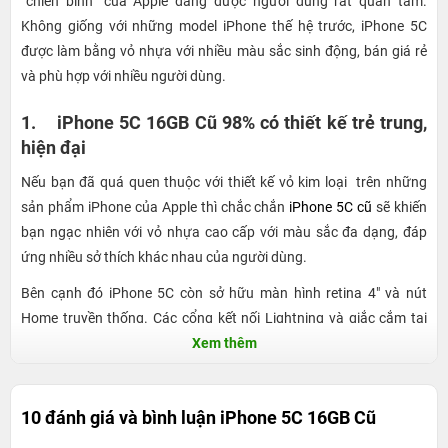
“chiến binh” của Apple đang được người dùng rất quan tâm.
Không giống với những model iPhone thế hệ trước, iPhone 5C
được làm bằng vỏ nhựa với nhiều màu sắc sinh động, bán giá rẻ
và phù hợp với nhiều người dùng.
1. iPhone 5C 16GB Cũ 98% có thiết kế trẻ trung,
hiện đại
Nếu bạn đã quá quen thuộc với thiết kế vỏ kim loại trên những
sản phẩm iPhone của Apple thì chắc chắn
iPhone 5C cũ
sẽ khiến
bạn ngạc nhiên với vỏ nhựa cao cấp với màu sắc đa dạng, đáp
ứng nhiều sở thích khác nhau của người dùng.
Bên cạnh đó iPhone 5C còn sở hữu màn hình retina 4" và nút
Home truyền thống. Các cổng kết nối Lightning và giắc cắm tai
Xem thêm
nghe được bố trí ở đáy máy, tương tự như iPhone 5S, các chi tiết
khác cũng tương tự, rất hài hòa với tổng thể của chiếc
smartphone nhỏ gọn này. Hãy đến 24hStore ngay hôm nay để
10 đánh giá và bình luận
iPhone 5C 16GB Cũ
được trải nghiệm sản phẩm miễn phí nhé!