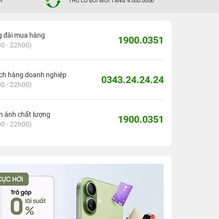
I
THU CŨ ĐỔI MỚI TẶNG 4.000.000Đ
g đài mua hàng
1900.0351
0 - 22h00)
ch hàng doanh nghiệp
0343.24.24.24
0 - 22h00)
 ánh chất lượng
1900.0351
0 - 22h00)