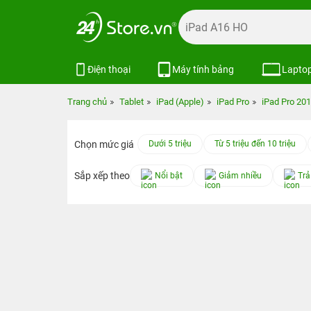
Điện thoại
Máy tính bảng
Lapto
Trang chủ
Tablet
iPad (Apple)
iPad Pro
iPad Pro 20
Chọn mức giá
Dưới 5 triệu
Từ 5 triệu đến 10 triệu
Sắp xếp theo
Nổi bật
Giảm nhiều
Trả