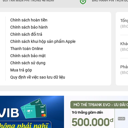
ĐỔI TRẢ MIỄN PHÍ TRONG 46 NGÀY
BẢO HÀNH PIN TRỌN ĐỜ
Chính sách hoàn tiền
Tổn
(8h0
Chính sách bảo hành
Chính sách đổi trả
Chính sách khui hộp sản phẩm Apple
Khá
Thanh toán Online
(8h0
Chính sách bảo mật
Chính sách sử dụng
Phản
Mua trả góp
(8h0
Quy định về việc sao lưu dữ liệu