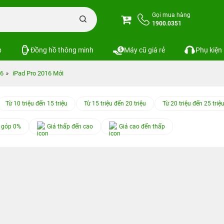
Gọi mua hàng
1900.0351
p
Đồng hồ thông minh
Máy cũ giá rẻ
Phụ kiện
16
iPad Pro 2016 Mới
Từ 10 triệu đến 15 triệu
Từ 15 triệu đến 20 triệu
Từ 20 triệu đến 25 triệ
 góp 0%
Giá thấp đến cao
Giá cao đến thấp