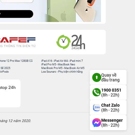
hone 12 Pro Max 128GB Cũ
iPad A16
-
iPad Air M4
-
iPad mini 7
iPad Pro M5
-
MacBook Neo
 SE 2025
MacBook Pro M5
-
MacBook Air M5
AirPods
Loa Sounarc
-
Phụ kiện chính hãng
Quay về
đầu trang
ptop 24h
1900 0351
(8h - 22h)
Chat Zalo
(8h - 22h)
Messenger
háng 12 năm 2020.
(8h - 22h)