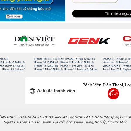
 Max cũ
iPhone 16 Plus 128GB cũ
-
iPhone 15 Plus 128GB cũ
iPhone 13 128GB Cũ
-
iP
16 Pro Max 256GB cũ
iPhone 16 128GB cũ
-
iPhone 14 Pro Max 128GB cũ
Watch cũ
-
AirPods cũ
one 15 Pro 128GB cũ
iPhone 15 128GB cũ
-
iPhone 13 Pro Max 128GB cũ
Watch Series 11
-
Watch
-
iPhone 15 Series cũ
iPhone 14 Pro 128GB cũ
-
iPhone 11 Pro Max 64GB cũ
Pencil Pro 2024
-
Apple 
Bệnh Viện Điện Thoại, La
Website thành viên:
G NGHỆ ISTAR GCNDKHKD: 0316635415 do Sở KH & ĐT TP. HCM cấp ngày 11 t
Người Đại Diện: Hồ Tác Thành. Địa chỉ: 389 Quang Trung, Gò Vấp, Hồ Chí Minh.