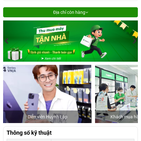
Địa chỉ còn hàng
n viên Huỳnh Lập
Khách mua hàng tại 24hStore
Thông số kỹ thuật