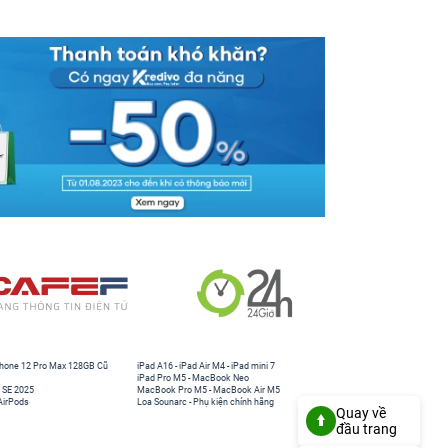
hone 12 Pro Max 128GB Cũ
iPad A16
-
iPad Air M4
-
iPad mini 7
iPad Pro M5
-
MacBook Neo
 SE 2025
MacBook Pro M5
-
MacBook Air M5
AirPods
Loa Sounarc
-
Phụ kiện chính hãng
Quay về
đầu trang