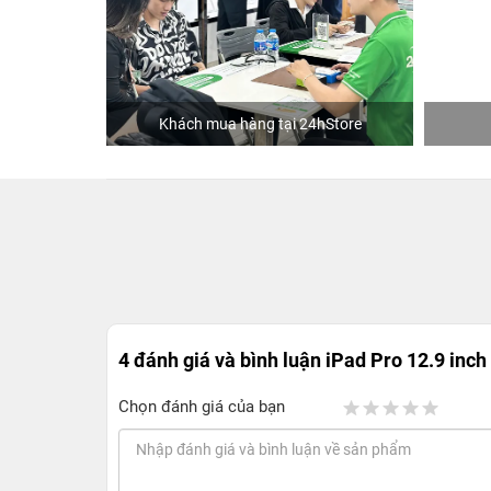
ng
Khách mua hàng tại 24hStore
4 đánh giá và bình luận
iPad Pro 12.9 inch
Chọn đánh giá của bạn