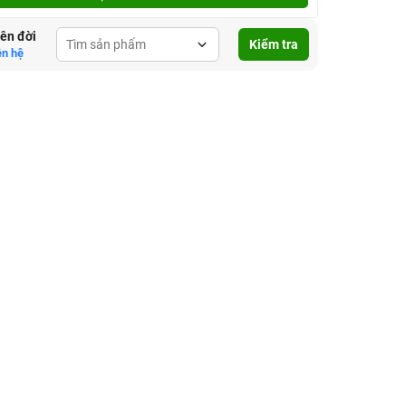
lên đời
Kiểm tra
ên hệ