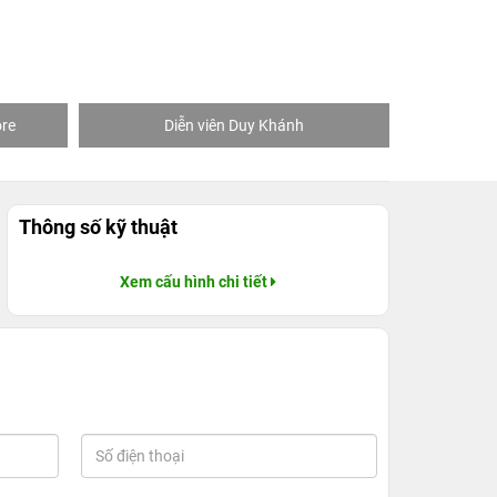
re
Diễn viên Duy Khánh
Khách
Thông số kỹ thuật
Xem cấu hình chi tiết