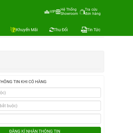
le Việt Nam
Hệ Thống
Tra cứu
VIP
Showroom
đơn hàng
Địa chỉ còn hàng
Khuyến Mãi
Thu Đổi
Tin Tức
THÔNG TIN KHI CÓ HÀNG
ĐĂNG KÍ NHẬN THÔNG TIN