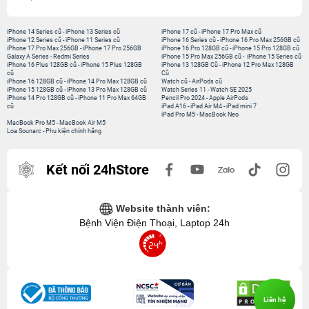
iPhone 14 Series cũ
-
iPhone 13 Series cũ
iPhone 17 cũ
-
iPhone 17 Pro Max cũ
iPhone 12 Series cũ
-
iPhone 11 Series cũ
iPhone 16 Series cũ
-
iPhone 16 Pro Max 256GB cũ
iPhone 17 Pro Max 256GB
-
iPhone 17 Pro 256GB
iPhone 16 Pro 128GB cũ
-
iPhone 15 Pro 128GB cũ
Galaxy A Series
-
Redmi Series
iPhone 15 Pro Max 256GB cũ
-
iPhone 15 Series cũ
iPhone 16 Plus 128GB cũ
-
iPhone 15 Plus 128GB
iPhone 13 128GB Cũ
-
iPhone 12 Pro Max 128GB
cũ
Cũ
iPhone 16 128GB cũ
-
iPhone 14 Pro Max 128GB cũ
Watch cũ
-
AirPods cũ
iPhone 15 128GB cũ
-
iPhone 13 Pro Max 128GB cũ
Watch Series 11
-
Watch SE 2025
iPhone 14 Pro 128GB cũ
-
iPhone 11 Pro Max 64GB
Pencil Pro 2024
-
Apple AirPods
cũ
iPad A16
-
iPad Air M4
-
iPad mini 7
iPad Pro M5
-
MacBook Neo
MacBook Pro M5
-
MacBook Air M5
Loa Sounarc
-
Phụ kiện chính hãng
Kết nối 24hStore
Website thành viên:
Bệnh Viện Điện Thoại, Laptop 24h
Liên hệ