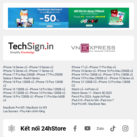
iPhone 14 Series cũ
-
iPhone 13 Series cũ
iPhone 17 cũ
-
iPhone 17 Pro Max cũ
iPhone 12 Series cũ
-
iPhone 11 Series cũ
iPhone 16 Series cũ
-
iPhone 16 Pro Max 256GB cũ
iPhone 17 Pro Max 256GB
-
iPhone 17 Pro 256GB
iPhone 16 Pro 128GB cũ
-
iPhone 15 Pro 128GB cũ
Galaxy A Series
-
Redmi Series
iPhone 15 Pro Max 256GB cũ
-
iPhone 15 Series cũ
iPhone 16 Plus 128GB cũ
-
iPhone 15 Plus 128GB
iPhone 13 128GB Cũ
-
iPhone 12 Pro Max 128GB
cũ
Cũ
iPhone 16 128GB cũ
-
iPhone 14 Pro Max 128GB cũ
Watch cũ
-
AirPods cũ
iPhone 15 128GB cũ
-
iPhone 13 Pro Max 128GB cũ
Watch Series 11
-
Watch SE 2025
iPhone 14 Pro 128GB cũ
-
iPhone 11 Pro Max 64GB
Pencil Pro 2024
-
Apple AirPods
cũ
iPad A16
-
iPad Air M4
-
iPad mini 7
iPad Pro M5
-
MacBook Neo
MacBook Pro M5
-
MacBook Air M5
Loa Sounarc
-
Phụ kiện chính hãng
Kết nối 24hStore