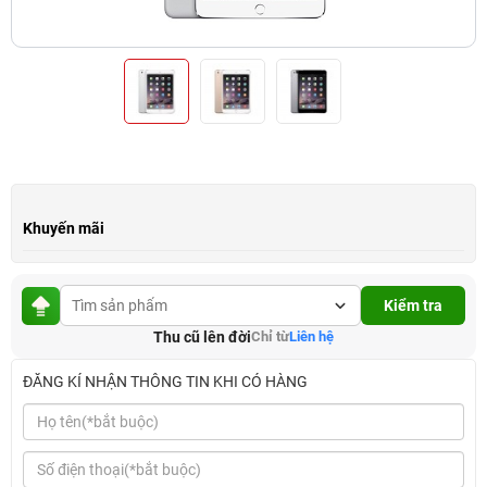
Khuyến mãi
Kiểm tra
Thu cũ lên đời
Chỉ từ
Liên hệ
ĐĂNG KÍ NHẬN THÔNG TIN KHI CÓ HÀNG