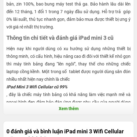
bản, zin 100%, bao bung máy test thả ga. Bảo hành lâu dài lên
đến 12 tháng, 1 đổi 1 trong 7 ngày đầu sử dụng. Hỗ trợ trả góp
0% lãi suất, thủ tục nhanh gọn, đảm bảo mua được thiết bị ưng ý
với giá rẻ nhất thị trường.
Thông tin chi tiết và đánh giá iPad mini 3 cũ
Hiện nay khi người dùng có xu hướng sử dụng những thiết bị
thông minh, có cấu hình, hiệu năng cao đi đôi với thiết kế nhỏ gọn
thì máy tính bảng đang “lên ngôi”, thay thế cho những chiếc
laptop cồng kềnh. Một trong số tablet được người dùng săn đón
nhiều nhất hiện nay chính là chiếc
iPad Mini 3 Wifi Cellular cũ 99%
, đây là chiếc máy tính bảng có khả năng làm việc mạnh mẽ và
ngoại hình đẹp đảm bảo đáp ứng được nhu cầu của người dùng
Xem thêm
hiện nay. Tuy nhiên mức giá của siêu phẩm này cũng không “thân
thiện” lắm với người dùng bình dân vì vậy ngay khi iPad Mini 3 Wifi
Cellular xuất hiện đã thu hút được sự quan tâm của giới yêu thích
0 đánh giá và bình luận
iPad mini 3 Wifi Cellular
công nghệ. Trong trường hợp bạn chưa biết, hãy cùng 24hStore