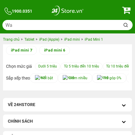
1900.0351
Trang chủ
Tablet
iPad (Apple)
iPad mini
iPad Mini 1
iPad mini 7
iPad mini 6
Chọn mức giá
Dưới 5 triệu
Từ 5 triệu đến 10 triệu
Từ 10 triệu đến 15
Sắp xếp theo
Nổi bật
Giảm nhiều
Trả góp 0%
VỀ 24HSTORE
CHÍNH SÁCH