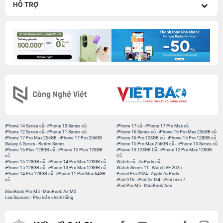
HỖ TRỢ
iPhone 14 Series cũ
-
iPhone 13 Series cũ
iPhone 17 cũ
-
iPhone 17 Pro Max cũ
iPhone 12 Series cũ
-
iPhone 11 Series cũ
iPhone 16 Series cũ
-
iPhone 16 Pro Max 256GB cũ
iPhone 17 Pro Max 256GB
-
iPhone 17 Pro 256GB
iPhone 16 Pro 128GB cũ
-
iPhone 15 Pro 128GB cũ
Galaxy A Series
-
Redmi Series
iPhone 15 Pro Max 256GB cũ
-
iPhone 15 Series cũ
iPhone 16 Plus 128GB cũ
-
iPhone 15 Plus 128GB
iPhone 13 128GB Cũ
-
iPhone 12 Pro Max 128GB
cũ
Cũ
iPhone 16 128GB cũ
-
iPhone 14 Pro Max 128GB cũ
Watch cũ
-
AirPods cũ
iPhone 15 128GB cũ
-
iPhone 13 Pro Max 128GB cũ
Watch Series 11
-
Watch SE 2025
iPhone 14 Pro 128GB cũ
-
iPhone 11 Pro Max 64GB
Pencil Pro 2024
-
Apple AirPods
cũ
iPad A16
-
iPad Air M4
-
iPad mini 7
iPad Pro M5
-
MacBook Neo
MacBook Pro M5
-
MacBook Air M5
Loa Sounarc
-
Phụ kiện chính hãng