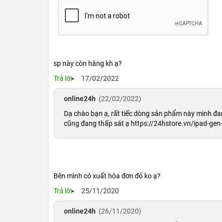
widget, tương thích với màn hình iPad, cho khả
Chiếc iPad thế hệ thứ 7 được trang bị màn hình
được giữ nguyên với A10 Fusion - được Apple 
máy tính chạy hệ điều hành Windows bán chạy n
Điều quan trọng nhất là, con chip A10 có tốc 
sp này còn hàng kh ạ?
chạy một cách mượt mà – đây cũng là một tron
Trả lời
17/02/2022
với mức giá bản quyền 4.99 USD hàng tháng.
online24h
(22/02/2022)
Dạ chào bạn ạ, rất tiếc dòng sản phẩm này mình đ
cũng đang thấp sát ạ https://24hstore.vn/ipad-gen
Bên mình có xuất hóa đơn đỏ ko ạ?
Trả lời
25/11/2020
online24h
(26/11/2020)