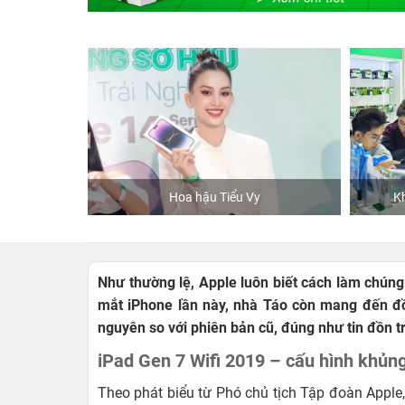
y
Khách mua hàng tại 24hStore
Như thường lệ, Apple luôn biết cách làm chúng
mắt iPhone lần này, nhà Táo còn mang đến đồn
nguyên so với phiên bản cũ, đúng như tin đồn t
iPad Gen 7 Wifi 2019 – cấu hình khủn
Theo phát biểu từ Phó chủ tịch Tập đoàn Apple,