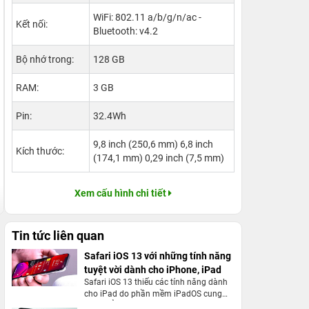
WiFi: 802.11 a/b/g/n/ac -
Kết nối:
Bluetooth: v4.2
Bộ nhớ trong:
128 GB
RAM:
3 GB
Pin:
32.4Wh
9,8 inch (250,6 mm) 6,8 inch
Kích thước:
(174,1 mm) 0,29 inch (7,5 mm)
Xem cấu hình chi tiết
Tin tức liên quan
Safari iOS 13 với những tính năng
tuyệt vời dành cho iPhone, iPad
Safari iOS 13 thiếu các tính năng dành
cho iPad do phần mềm iPadOS cung
cấp, chẳng hạn như khả năng tạo nhiều