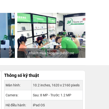
ore
Tiktoker Việt Mỹ
Khác
Thông số kỹ thuật
Màn hình:
10.2 inches, 1620 x 2160 pixels
Camera:
Sau: 8 MP - Trước: 1.2 MP
Hệ điều hành:
iPad OS