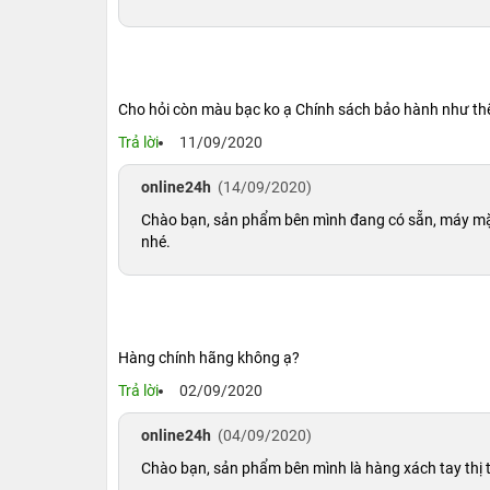
Cho hỏi còn màu bạc ko ạ Chính sách bảo hành như th
Trả lời
11/09/2020
online24h
(14/09/2020)
Chào bạn, sản phẩm bên mình đang có sẵn, máy mặc 
nhé.
2. Thiết kế cổ điển, tuổi thọ pin khá ổn
Thiết kế mới của chiếc iPad giá rẻ này có nhiề
nhưng kích thước màn hình nhỏ hơn một chút, k
chính, với phím home vật lý chứa cảm biến 
Hàng chính hãng không ạ?
dùng nhưng các trải nghiệm vuốt hay kéo thả v
Trả lời
02/09/2020
online24h
(04/09/2020)
Chào bạn, sản phẩm bên mình là hàng xách tay thị t