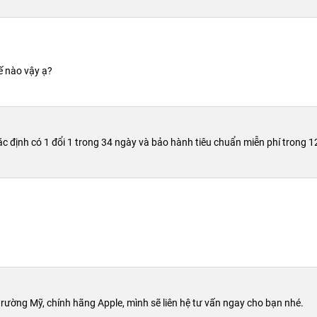
ế nào vậy ạ?
định có 1 đổi 1 trong 34 ngày và bảo hành tiêu chuẩn miễn phí trong 12
u điểm tương đồng với iPad Pro 10.5 inch từng ra mắt trước đó,
hông hỗ trợ tần số quét cao và cũng chỉ được trang bị 2 loa
Touch ID. Touch ID là giải pháp bảo mật vẫn luôn được tin
ẫn được xác nhận tương đồng với dòng iPad Pro.
rường Mỹ, chính hãng Apple, mình sẽ liên hệ tư vấn ngay cho bạn nhé.