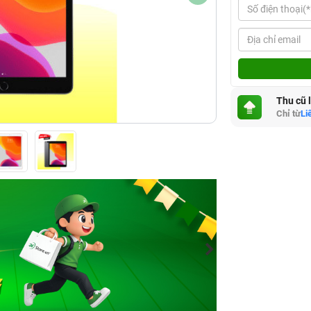
Thu cũ 
Chỉ từ
Li