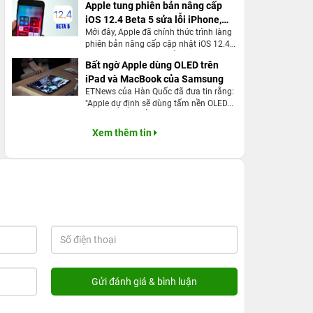
Apple tung phiên bản nâng cấp
cửa sổ trình duyệt bằng cách kéo,
iOS 12.4 Beta 5 sửa lỗi iPhone,
nhưng có rất nhiều cải tiến tính năng
khác để biến nó thành một bản cập
Mới đây, Apple đã chính thức trình làng
iPad
nhật đáng giá, như trình quản lý tải
phiên bản nâng cấp cập nhật iOS 12.4
xuống. Đây là tất cả mọi thứ mới trong
Beta 5, với mục địch khắc phục nhiều sự
Bất ngờ Apple dùng OLED trên
Safari cho tất cả các thiết bị có khả
cố xuất hiện trên iPhone cũng như iPad.
iPad và MacBook của Samsung
năng chạy iOS 13.
Đặc biệt, đây còn được xem là chương
trình có những cải tiến nhằm mang đến
ETNews của Hàn Quốc đã đưa tin rằng:
công suất làm việc tốt nhất cho các sản
"Apple dự định sẽ dùng tấm nền OLED
phẩm iPhone hay máy tính bảng hiện
cho các sản phẩm trong tương lai như
tại.
máy tính bảng (iPad) hay máy tính
Xem thêm tin
Macbook từ đối thủ Samsung".