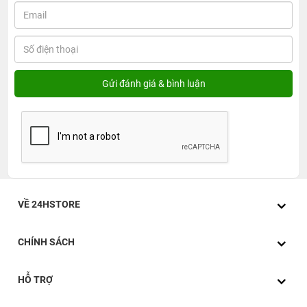
Thay đổi về kích thước trên màn hình
iPad Air 10.5 Wifi năm nay sở hữu màn hình 10.5 inch,
mang đến trải nghiệm giải trí và làm việc tốt hơn so với
các thế hệ trước. Kích thước màn hình lớn cũng hỗ trợ
tính năng chia đôi màn hình của Apple hiệu quả hơn.
Màn hình có độ phân giải 1668 x 2224 pixels và sử dụng
tấm nền IPS, mang đến khả năng hiển thị tối ưu với màu
sắc chính xác và sống động, độ chi tiết cao, góc nhìn và
khả năng hiển thị ngoài trời tốt hơn so với các thiết bị
khác.
VỀ 24HSTORE
CHÍNH SÁCH
HỖ TRỢ