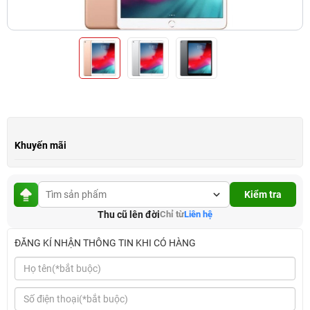
Khuyến mãi
Kiểm tra
Thu cũ lên đời
Chỉ từ
Liên hệ
ĐĂNG KÍ NHẬN THÔNG TIN KHI CÓ HÀNG