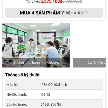
5.375.100đ
5.790.100đ
Tổng tiền:
MUA
4
SẢN PHẨM
Tiết kiệm 415.000đ
Khách mua hàng tại 24hStore
Ca sĩ/Diễn v
Thông số kỹ thuật
Màn hình:
IPS LCD 10.5 inch
Hệ điều hành:
iOS 12
Bộ nhớ trong:
64GB, 256 GB