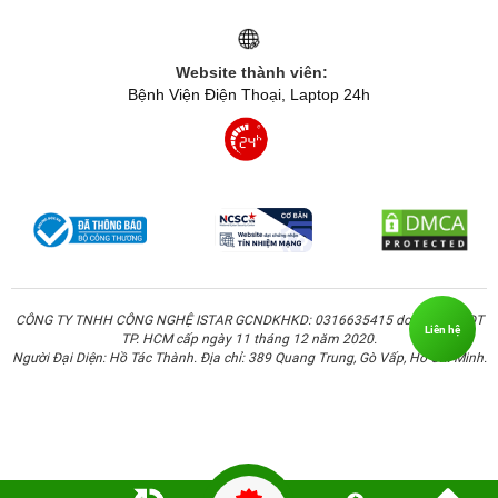
và game trên App Store một cách mượt mà. Với con chip
này, máy có thể sử dụng trong 2-3 năm mà vẫn giữ được
hiệu suất cao. Dung lượng RAM của iPad Air lên đến 3GB,
Website thành viên:
với tối ưu hóa từ hệ điều hành iOS, máy có thể hoạt động
Bệnh Viện Điện Thoại, Laptop 24h
liên tục trong nhiều ngày mà không cần reset.
CÔNG TY TNHH CÔNG NGHỆ ISTAR GCNDKHKD: 0316635415 do Sở KH & ĐT
Liên hệ
TP. HCM cấp ngày 11 tháng 12 năm 2020.
Người Đại Diện: Hồ Tác Thành. Địa chỉ: 389 Quang Trung, Gò Vấp, Hồ Chí Minh.
Bộ nhớ đáp ứng đủ dùng cho nhu cầu cơ bản