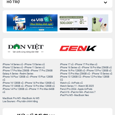
HỖ TRỢ
iPhone 14 Series cũ
-
iPhone 13 Series cũ
iPhone 17 cũ
-
iPhone 17 Pro Max cũ
iPhone 12 Series cũ
-
iPhone 11 Series cũ
iPhone 16 Series cũ
-
iPhone 16 Pro Max 256GB cũ
iPhone 17 Pro Max 256GB
-
iPhone 17 Pro 256GB
iPhone 16 Pro 128GB cũ
-
iPhone 15 Pro 128GB cũ
Galaxy A Series
-
Redmi Series
iPhone 15 Pro Max 256GB cũ
-
iPhone 15 Series cũ
iPhone 16 Plus 128GB cũ
-
iPhone 15 Plus 128GB
iPhone 13 128GB Cũ
-
iPhone 12 Pro Max 128GB
cũ
Cũ
iPhone 16 128GB cũ
-
iPhone 14 Pro Max 128GB cũ
Watch cũ
-
AirPods cũ
iPhone 15 128GB cũ
-
iPhone 13 Pro Max 128GB cũ
Watch Series 11
-
Watch SE 2025
iPhone 14 Pro 128GB cũ
-
iPhone 11 Pro Max 64GB
Pencil Pro 2024
-
Apple AirPods
cũ
iPad A16
-
iPad Air M4
-
iPad mini 7
iPad Pro M5
-
MacBook Neo
MacBook Pro M5
-
MacBook Air M5
Loa Sounarc
-
Phụ kiện chính hãng