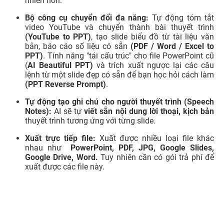
nhiên hơn.
Bộ công cụ chuyển đổi đa năng:
Tự động tóm tắt
video YouTube và chuyển thành bài thuyết trình
(YouTube to PPT)
, tạo slide biểu đồ từ tài liệu văn
bản, báo cáo số liệu có sẵn
(PDF / Word / Excel to
PPT)
. Tính năng "tái cấu trúc" cho file PowerPoint cũ
(
AI Beautiful PPT)
và trích xuất ngược lại các câu
lệnh từ một slide đẹp có sẵn để bạn học hỏi cách làm
(PPT Reverse Prompt)
.
Tự động tạo ghi chú cho người thuyết trình (Speech
Notes):
AI sẽ tự
viết sẵn nội dung lời thoại, kịch bản
thuyết trình tương ứng với từng slide.
Xuất trực tiếp file:
Xuất được nhiều loại file khác
nhau như
PowerPoint, PDF, JPG, Google Slides,
Google Drive, Word.
Tuy nhiên cần có gói trả phí để
xuất được các file này.