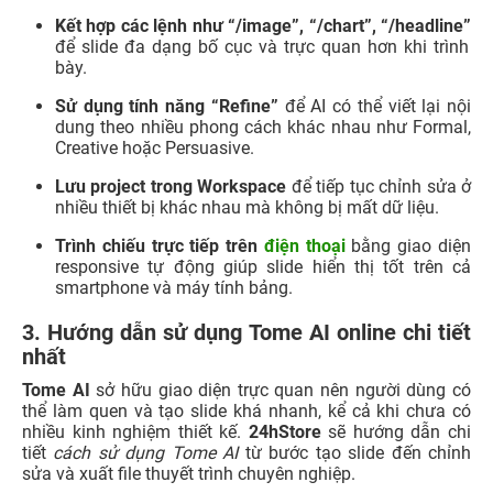
Kết hợp các lệnh như “/image”, “/chart”, “/headline”
để slide đa dạng bố cục và trực quan hơn khi trình
bày.
Sử dụng tính năng “Refine”
để AI có thể viết lại nội
dung theo nhiều phong cách khác nhau như Formal,
Creative hoặc Persuasive.
Lưu project trong Workspace
để tiếp tục chỉnh sửa ở
nhiều thiết bị khác nhau mà không bị mất dữ liệu.
Trình chiếu trực tiếp trên
điện thoại
bằng giao diện
responsive tự động giúp slide hiển thị tốt trên cả
smartphone và máy tính bảng.
3. Hướng dẫn sử dụng Tome AI online chi tiết
nhất
Tome AI
sở hữu giao diện trực quan nên người dùng có
thể làm quen và tạo slide khá nhanh, kể cả khi chưa có
nhiều kinh nghiệm thiết kế.
24hStore
sẽ hướng dẫn chi
tiết
cách sử dụng Tome AI
từ bước tạo slide đến chỉnh
sửa và xuất file thuyết trình chuyên nghiệp.