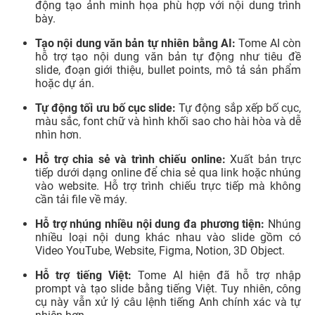
động tạo ảnh minh họa phù hợp với nội dung trình
bày.
Tạo nội dung văn bản tự nhiên bằng AI:
Tome AI còn
hỗ trợ tạo nội dung văn bản tự động như tiêu đề
slide, đoạn giới thiệu, bullet points, mô tả sản phẩm
hoặc dự án.
Tự động tối ưu bố cục slide:
Tự động sắp xếp bố cục,
màu sắc, font chữ và hình khối sao cho hài hòa và dễ
nhìn hơn.
Hỗ trợ chia sẻ và trình chiếu online:
Xuất bản trực
tiếp dưới dạng online để chia sẻ qua link hoặc nhúng
vào website. Hỗ trợ trình chiếu trực tiếp mà không
cần tải file về máy.
Hỗ trợ nhúng nhiều nội dung đa phương tiện:
Nhúng
nhiều loại nội dung khác nhau vào slide gồm có
Video YouTube, Website, Figma, Notion, 3D Object.
Hỗ trợ tiếng Việt:
Tome AI hiện đã hỗ trợ nhập
prompt và tạo slide bằng tiếng Việt. Tuy nhiên, công
cụ này vẫn xử lý câu lệnh tiếng Anh chính xác và tự