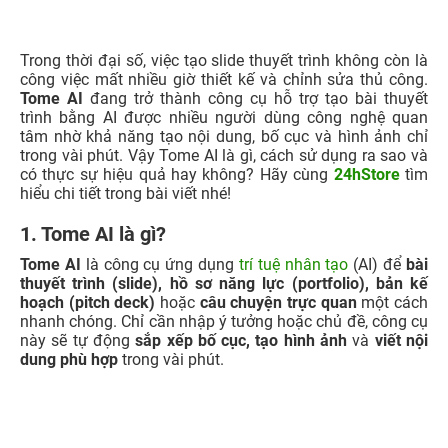
Trong thời đại số, việc tạo slide thuyết trình không còn là
công việc mất nhiều giờ thiết kế và chỉnh sửa thủ công.
Tome AI
đang trở thành công cụ hỗ trợ tạo bài thuyết
trình bằng AI được nhiều người dùng công nghệ quan
tâm nhờ khả năng tạo nội dung, bố cục và hình ảnh chỉ
trong vài phút. Vậy Tome AI là gì, cách sử dụng ra sao và
có thực sự hiệu quả hay không? Hãy cùng
24hStore
tìm
hiểu chi tiết trong bài viết nhé!
1. Tome AI là gì?
Tome AI
là công cụ ứng dụng
trí tuệ nhân tạo
(AI) để
bài
thuyết trình (slide), hồ sơ năng lực (portfolio), bản kế
hoạch (pitch deck)
hoặc
câu chuyện trực quan
một cách
nhanh chóng. Chỉ cần nhập ý tưởng hoặc chủ đề, công cụ
này sẽ tự động
sắp xếp bố cục, tạo hình ảnh
và
viết nội
dung phù hợp
trong vài phút.