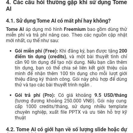
4. Các câu hỏi thường gặp khi sử dụng Tome
AI
4.1. Sử dụng Tome AI có mất phí hay không?
Tome AI
áp dụng mô hình
Freemium
bao gồm dùng thử
miễn phí và trả phí nâng cao. Theo các nguồn cập nhật
mới nhất, cụ thể như sau:
Gói miễn phí (Free):
Khi đăng ký, bạn được tặng
200
điểm tín dụng (credits)
, và một bài thuyết tình chỉ
cần 90 tín dụng để tạo nội dung. Nếu bạn cần thêm
tín dụng, bạn có thể chia sẻ liên kết giới thiệu của
mình để nhận thêm 100 tín dụng cho mỗi lượt giới
thiệu đăng ký thành công. Gói này phù hợp để dùng
thử và tạo các bài thuyết trình ngắn .
Gói trả phí (Pro):
Có giá khoảng
9.5 USD/tháng
(tương đương khoảng 250.000 VNĐ). Gói này cung
cấp 1000 credits/tháng, sử dụng nhiều template
chuyên nghiệp, xuất file PPTX và ưu tiên hỗ trợ kỹ
thuật
4.2. Tome AI có giới hạn về số lượng slide hoặc dự