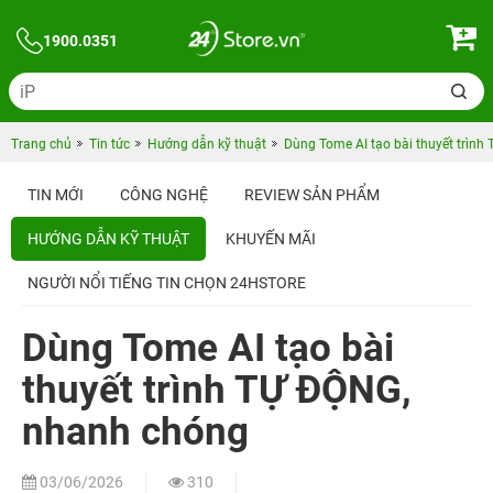
1900.0351
Trang chủ
Tin tức
Hướng dẫn kỹ thuật
Dùng Tome AI tạo bài thuyết trìn
TIN MỚI
CÔNG NGHỆ
REVIEW SẢN PHẨM
HƯỚNG DẪN KỸ THUẬT
KHUYẾN MÃI
NGƯỜI NỔI TIẾNG TIN CHỌN 24HSTORE
Dùng Tome AI tạo bài
thuyết trình TỰ ĐỘNG,
nhanh chóng
03/06/2026
310