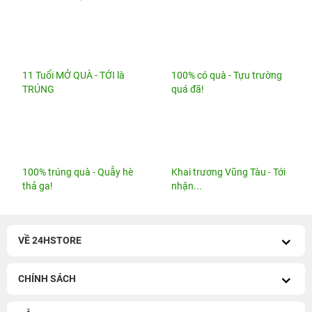
11 Tuổi MỞ QUÀ - TỚI là
100% có quà - Tựu trường
TRÚNG
quá đã!
100% trúng quà - Quẫy hè
Khai trương Vũng Tàu - Tới
thả ga!
nhận...
VỀ 24HSTORE
CHÍNH SÁCH