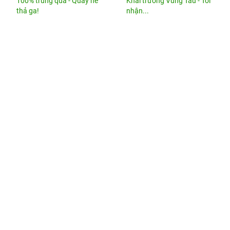
100% trúng quà - Quẫy hè
Khai trương Vũng Tàu - Tới
thả ga!
nhận...