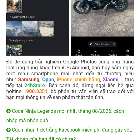
Để dễ dàng trải nghiệm Google Photos cũng như hàng
loạt ứng dụng khác trên iOS/Android, bạn hãy sắm ngay
một mẫu smartphone mới nhất đến từ thương hiệu
như:
Samsung
,
Oppo
,
iPhone chính hãng
,
Xiaomi
,... trực
tiếp tại
24hStore
. Bên cạnh đó, đừng ngại liên hệ qua
holtine
1900.0351
, bộ phận tư vấn viên sẽ trao đổi với
bạn mọi thông tin về sản phẩm thật tận tình.
Code Ninja Legends mới nhất tháng 08/2026, cách
nhập mã nhận quà
Cách nhận tick trắng Facebook miễn phí đang gây sốt:
Tài khoản của bạn đã có chưa?