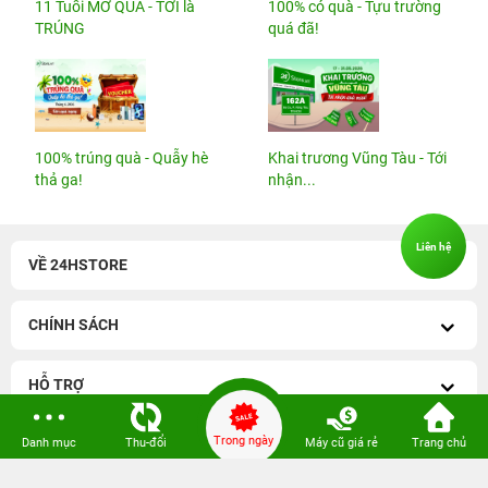
11 Tuổi MỞ QUÀ - TỚI là
100% có quà - Tựu trường
TRÚNG
quá đã!
100% trúng quà - Quẫy hè
Khai trương Vũng Tàu - Tới
thả ga!
nhận...
Liên hệ
VỀ 24HSTORE
CHÍNH SÁCH
HỖ TRỢ
Trong ngày
Danh mục
Thu-đổi
Máy cũ giá rẻ
Trang chủ