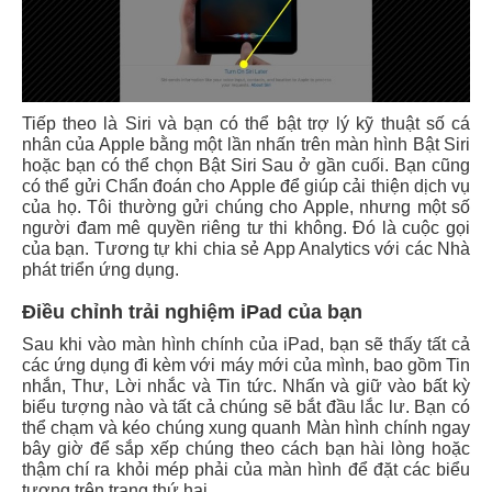
Tiếp theo là Siri và bạn có thể bật trợ lý kỹ thuật số cá
nhân của Apple bằng một lần nhấn trên màn hình Bật Siri
hoặc bạn có thể chọn Bật Siri Sau ở gần cuối. Bạn cũng
có thể gửi Chẩn đoán cho Apple để giúp cải thiện dịch vụ
của họ. Tôi thường gửi chúng cho Apple, nhưng một số
người đam mê quyền riêng tư thi không. Đó là cuộc gọi
của bạn. Tương tự khi chia sẻ App Analytics với các Nhà
phát triển ứng dụng.
Điều chỉnh trải nghiệm iPad của bạn
Sau khi vào màn hình chính của iPad, bạn sẽ thấy tất cả
các ứng dụng đi kèm với máy mới của mình, bao gồm Tin
nhắn, Thư, Lời nhắc và Tin tức. Nhấn và giữ vào bất kỳ
biểu tượng nào và tất cả chúng sẽ bắt đầu lắc lư. Bạn có
thể chạm và kéo chúng xung quanh Màn hình chính ngay
bây giờ để sắp xếp chúng theo cách bạn hài lòng hoặc
thậm chí ra khỏi mép phải của màn hình để đặt các biểu
tượng trên trang thứ hai.