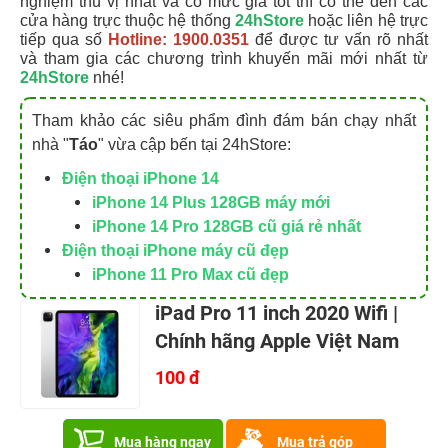
nghiệm thú vị nhất và có mức giá tốt thì có thể đến các
cửa hàng trực thuộc hệ thống
24hStore
hoặc liên hệ trực
tiếp qua số
Hotline: 1900.0351
để được tư vấn rõ nhất
và tham gia các chương trình khuyến mãi mới nhất từ
24hStore
nhé!
Tham khảo các siêu phẩm đình đám bán chạy nhất
nhà "
Táo
" vừa cập bến tại 24hStore:
Điện thoại iPhone 14
iPhone 14 Plus 128GB máy mới
iPhone 14 Pro 128GB cũ giá rẻ nhất
Điện thoại iPhone máy cũ đẹp
iPhone 11 Pro Max cũ đẹp
iPad Pro 11 inch 2020 Wifi |
Chính hãng Apple Việt Nam
100 đ
Mua hàng ngay
Mua trả góp