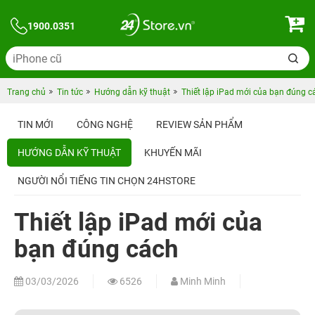
1900.0351
Trang chủ
Tin tức
Hướng dẫn kỹ thuật
Thiết lập iPad mới của bạn đúng c
TIN MỚI
CÔNG NGHỆ
REVIEW SẢN PHẨM
HƯỚNG DẪN KỸ THUẬT
KHUYẾN MÃI
NGƯỜI NỔI TIẾNG TIN CHỌN 24HSTORE
Thiết lập iPad mới của
bạn đúng cách
03/03/2026
6526
Minh Minh