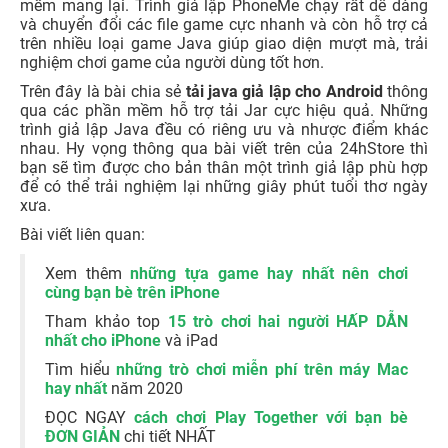
mềm mang lại. Trình giả lập PhoneMe chạy rất dễ dàng
và chuyển đổi các file game cực nhanh và còn hỗ trợ cả
trên nhiều loại game Java giúp giao diện mượt mà, trải
nghiệm chơi game của người dùng tốt hơn.
Trên đây là bài chia sẻ
tải java giả lập cho Android
thông
qua các phần mềm hỗ trợ tải Jar cực hiệu quả. Những
trình giả lập Java đều có riêng ưu và nhược điểm khác
nhau. Hy vọng thông qua bài viết trên của 24hStore thì
bạn sẽ tìm được cho bản thân một trình giả lập phù hợp
để có thể trải nghiệm lại những giây phút tuổi thơ ngày
xưa.
Bài viết liên quan:
Xem thêm
những tựa game hay nhất nên chơi
cùng bạn bè trên iPhone
Tham khảo top
15 trò chơi hai người HẤP DẪN
nhất cho iPhone
và iPad
Tìm hiểu
những trò chơi miễn phí trên máy Mac
hay nhất
năm 2020
ĐỌC NGAY
cách chơi Play Together với bạn bè
ĐƠN GIẢN
chi tiết NHẤT