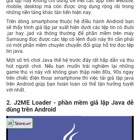
giả lập này không chỉ dùng để viết các app trên website,
mobile, desktop mà còn được ứng dụng rộng rãi trong
những nền tảng khác tân tiến hiện nay.
Trên dòng smartphone thuộc hệ điều hành Android bạn
sẽ thấy trình giả lập jar xuất hiện dưới các tệp tin có đuôi
.jar hay .jad và thông thường để phần mềm trên máy
Samsung đọc được các tệp có lệnh đuôi này thì cần phải
có một phần mềm chuyên chuyển đổi giúp hỗ trợ đọc tệp
tin java.
Một số trò chơi Java thế hệ trước đây rất hấp dẫn và thu
hút người chơi. Nếu bạn muốn trải nghiệm lại những
game thú vị này với không gian thập niên 80s, 90s ngay
trên chiếc điện thoại smartphone thì việc tải giả lập java
trên Android giúp bạn hoàn toàn có thể tận hưởng tuyệt
vời nhất.
2. J2ME Loader - phần mềm giả lập Java dễ
dùng trên Android