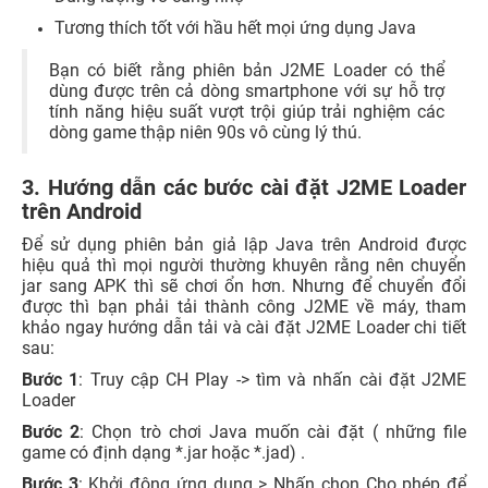
Tương thích tốt với hầu hết mọi ứng dụng Java
Bạn có biết rằng phiên bản J2ME Loader có thể
dùng được trên cả dòng smartphone
với sự hỗ trợ
tính năng hiệu suất vượt trội giúp trải nghiệm các
dòng game thập niên 90s vô cùng lý thú.
3. Hướng dẫn các bước cài đặt J2ME Loader
trên Android
Để sử dụng phiên bản giả lập Java trên Android được
hiệu quả thì mọi người thường khuyên rằng nên chuyển
jar sang APK thì sẽ chơi ổn hơn. Nhưng để chuyển đổi
được thì bạn phải tải thành công J2ME về máy, tham
khảo ngay hướng dẫn tải và cài đặt J2ME Loader chi tiết
sau:
Bước 1
: Truy cập CH Play -> tìm và nhấn cài đặt J2ME
Loader
Bước 2
: Chọn trò chơi Java muốn cài đặt ( những file
game có định dạng *.jar hoặc *.jad) .
Bước 3
: Khởi động ứng dụng > Nhấn chọn Cho phép để