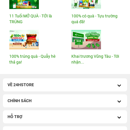
11 Tuổi MỞ QUÀ - TỚI là
100% có quà - Tựu trường
TRÚNG
quá đã!
100% trúng quà - Quẫy hè
Khai trương Vũng Tàu - Tới
thả ga!
nhận...
VỀ 24HSTORE
CHÍNH SÁCH
HỖ TRỢ