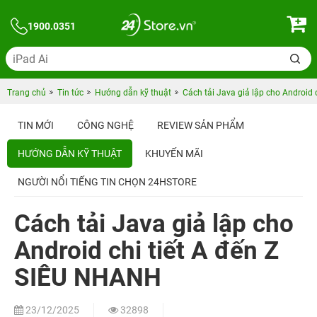
1900.0351
Trang chủ
Tin tức
Hướng dẫn kỹ thuật
Cách tải Java giả lập cho Android
TIN MỚI
CÔNG NGHỆ
REVIEW SẢN PHẨM
HƯỚNG DẪN KỸ THUẬT
KHUYẾN MÃI
NGƯỜI NỔI TIẾNG TIN CHỌN 24HSTORE
Cách tải Java giả lập cho
Android chi tiết A đến Z
SIÊU NHANH
23/12/2025
32898