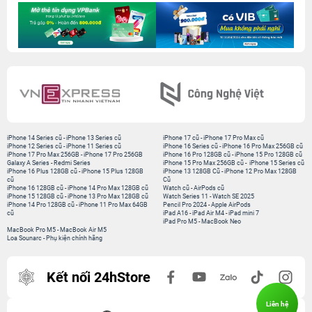
iPhone 14 Series cũ
-
iPhone 13 Series cũ
iPhone 17 cũ
-
iPhone 17 Pro Max cũ
iPhone 12 Series cũ
-
iPhone 11 Series cũ
iPhone 16 Series cũ
-
iPhone 16 Pro Max 256GB cũ
iPhone 17 Pro Max 256GB
-
iPhone 17 Pro 256GB
iPhone 16 Pro 128GB cũ
-
iPhone 15 Pro 128GB cũ
Galaxy A Series
-
Redmi Series
iPhone 15 Pro Max 256GB cũ
-
iPhone 15 Series cũ
iPhone 16 Plus 128GB cũ
-
iPhone 15 Plus 128GB
iPhone 13 128GB Cũ
-
iPhone 12 Pro Max 128GB
cũ
Cũ
iPhone 16 128GB cũ
-
iPhone 14 Pro Max 128GB cũ
Watch cũ
-
AirPods cũ
iPhone 15 128GB cũ
-
iPhone 13 Pro Max 128GB cũ
Watch Series 11
-
Watch SE 2025
iPhone 14 Pro 128GB cũ
-
iPhone 11 Pro Max 64GB
Pencil Pro 2024
-
Apple AirPods
cũ
iPad A16
-
iPad Air M4
-
iPad mini 7
iPad Pro M5
-
MacBook Neo
MacBook Pro M5
-
MacBook Air M5
Loa Sounarc
-
Phụ kiện chính hãng
Kết nối 24hStore
Liên hệ