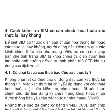
hoặc số điện thoại đã dùng để đăng ký tài khoản VNeID
mức độ 2 thường không phải xác thực lại, trừ trường hợp
phát sinh thay đổi thiết bị gắn SIM từ ngày 15/6/2026.
Khi lắp SIM sang điện thoại khác, thuê bao có thể được
yêu cầu xác thực lại sinh trắc học ảnh khuôn mặt theo
thông báo từ nhà mạng.
Vì vậy, người dùng không nên quá lo lắng hoặc tự ý cung
cấp thông tin cho các đường link lạ. Cách an toàn nhất là
kiểm tra thông báo chính thức từ nhà mạng, ứng dụng
VNeID hoặc ứng dụng quản lý thuê bao để biết số điện
thoại của mình có thuộc diện cần xác thực hay không.