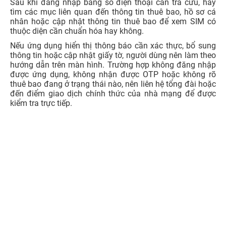
iTel
Wintel
19002155
1.000đ/phút
Bước 3:
Cung cấp số thuê bao cần kiểm tra và làm
theo hướng dẫn của tổng đài viên.
Bước 4:
Nếu thông tin thuê bao cần cập nhật, người
dùng nên hỏi rõ kênh thực hiện phù hợp, bao gồm
ứng dụng nhà mạng, VNeID hoặc điểm giao dịch gần
nhất.
5. SIM bị khóa 1 chiều, 2 chiều và thu hồi số khác
nhau thế nào?
Khi SIM chưa chuẩn hóa thông tin hoặc chưa hoàn tất
xác thực theo yêu cầu, nhà mạng có thể áp dụng từng
mức hạn chế dịch vụ tùy theo tình trạng thuê bao. Người
dùng cần phân biệt rõ khóa một chiều, khóa hai chiều và
nguy cơ thu hồi số để xử lý kịp thời, tránh ảnh hưởng đến
liên lạc, nhận OTP hoặc các tài khoản đang liên kết với số
điện thoại.
Trạng
Dấu hiệu thường gặp
Cách xử lý
thái
Không gọi đi, không
Thực hiện xác thực/cập