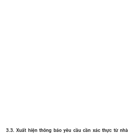
3.3. Xuất hiện thông báo yêu cầu cần xác thực từ nhà
mạng
Khi thuê bao thuộc diện cần chuẩn hóa thông tin hoặc
phát sinh thay đổi thiết bị đầu cuối, nhà mạng có thể gửi
thông báo yêu cầu người dùng thực hiện xác thực lại.
Thông báo có thể xuất hiện dưới dạng tin nhắn SMS hoặc
thông báo trong ứng dụng chính thức của nhà mạng.
Người dùng nên đọc kỹ nội dung thông báo để biết thuê
bao có cần cập nhật, bổ sung hoặc xác thực lại thông tin
hay không.