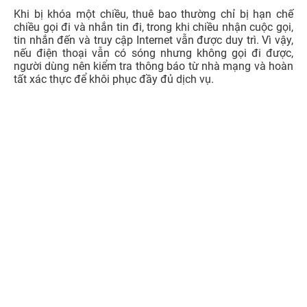
4. Cách kiểm tra SIM có cần chuẩn hóa hoặc xác
thực lại hay không
Để biết SIM có thuộc diện cần chuẩn hóa thông tin hoặc
xác thực lại hay không, người dùng nên kiểm tra qua các
kênh chính thức của nhà mạng. Việc tra cứu sớm giúp
hạn chế tình trạng SIM bị khóa chiều đi, gián đoạn liên
lạc hoặc ảnh hưởng đến quá trình nhận mã OTP khi sử
dụng các dịch vụ số.
4.1. Có phải tất cả các thuê bao đều xác thực lại?
Không phải tất cả thuê bao di động đều cần xác thực lại
thông tin. Việc xác thực lại chủ yếu áp dụng với các thuê
bao thuộc diện cần kiểm tra, chưa hoàn tất xác thực
chính chủ, dữ liệu đăng ký chưa trùng khớp hoặc nhận
được thông báo yêu cầu xác thực từ nhà mạng, VNeID.
Những thuê bao đã đăng ký bằng VNeID, CCCD gắn chip