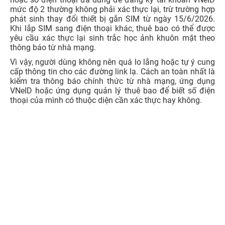
4.2. 4 cách kiểm tra SIM có cần chuẩn hóa hoặc xác
thực lại hay không
Cách 1: Kiểm tra qua tin nhắn từ nhà mạng
Bước 1:
Mở ứng dụng Tin nhắn trên điện thoại đang
sử dụng SIM cần kiểm tra.
Bước 2:
Tìm các tin nhắn được gửi từ brandname
chính thức của nhà mạng như Viettel, VinaPhone,
MobiFone, Vietnamobile hoặc nhà mạng tương ứng.
Bước 3:
Đọc kỹ nội dung thông báo để biết thuê bao
có thuộc diện cần chuẩn hóa, xác thực lại thông tin
hoặc bổ sung dữ liệu chính chủ hay không.
Lưu ý: Chỉ thực hiện theo hướng dẫn từ kênh chính thức.
Người dùng không nên bấm vào đường link lạ, không
cung cấp mã OTP, ảnh CCCD hoặc thông tin cá nhân cho
số điện thoại không rõ nguồn gốc.