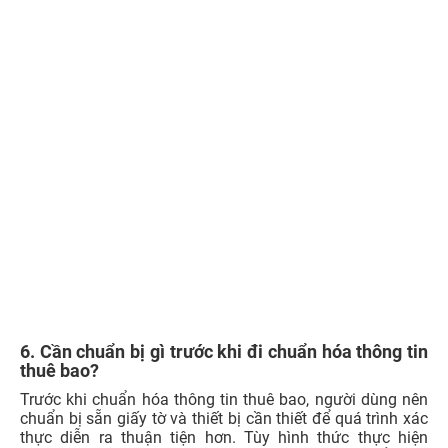
Tài khoản VNeID mức độ 2 nếu xác thực online qua
VNeID:
Trường hợp chọn xác thực qua VNeID, người dùng
cần bảo đảm tài khoản định danh điện tử đã được kích
hoạt mức độ 2 và có thể đăng nhập trên điện thoại. Điều
này giúp quá trình xác nhận số thuê bao chính chủ diễn
ra thuận tiện hơn.
Điện thoại có hỗ trợ
NFC
nếu quét CCCD gắn chip:
Nếu
xác thực bằng CCCD gắn chip trên ứng dụng nhà mạng,
điện thoại cần có
NFC
để đọc dữ liệu từ chip căn cước.
Trước khi thao tác, nên kiểm tra tính năng
NFC
và đặt
CCCD đúng vị trí theo hướng dẫn trên ứng dụng.
Kết nối mạng, pin điện thoại và khả năng nhận OTP:
Trước khi thực hiện, cần bảo đảm điện thoại còn đủ pin,