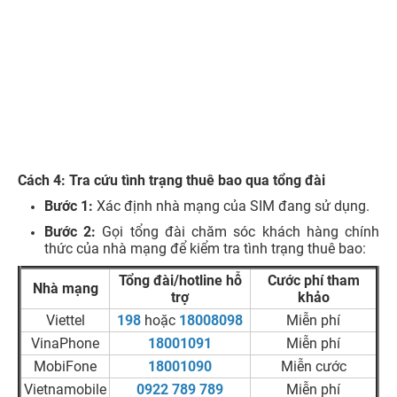
Khóa
gửi được tin nhắn
nhật thông tin qua VNeID,
1
SMS đến thuê bao
ứng dụng nhà mạng hoặc
chiều
khác
điểm giao dịch chính thức
Có thể bị hạn chế cả
Liên hệ tổng đài nhà
Khóa
chiều đi và chiều
mạng hoặc đến trực tiếp
2
đến, gây gián đoạn
điểm giao dịch để được
chiều
liên lạc nghiêm trọng
kiểm tra và hỗ trợ
hơn
Nguy
Không hoàn tất xác
Đến điểm giao dịch nhà
cơ
thực sau thời gian bị
mạng càng sớm càng tốt
thu
khóa hai chiều theo
để kiểm tra tình trạng thuê
hồi
quy định
bao và hướng xử lý
số
Khóa 1 chiều
là trạng thái thuê bao bị tạm dừng dịch vụ
chiều đi, bao gồm gọi điện và gửi tin nhắn SMS đến số
thuê bao khác. Riêng với trường hợp đổi thiết bị đầu cuối
từ ngày 15/6/2026, nếu không thực hiện xác thực lại sinh
trắc học ảnh khuôn mặt theo quy định, thuê bao có thể bị
khóa một chiều sau 2 giờ kể từ khi phát sinh hoạt động
thay đổi thiết bị. Theo thông tin từ Báo Chính phủ về
trường hợp này, khi bị tạm dừng chiều đi, thuê bao vẫn có
thể nhận cuộc gọi, nhận tin nhắn đến và truy cập Internet