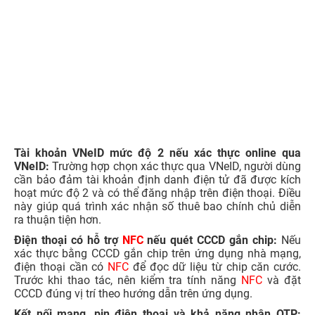
7. Hướng dẫn khôi phục SIM bị khóa do chưa
chuẩn hóa
Khi SIM bị khóa do chưa chuẩn hóa thông tin, người dùng
cần cập nhật hoặc xác thực lại thuê bao qua kênh chính
thức của nhà mạng. Tùy tình trạng SIM còn nhận được
OTP hay không, khách hàng có thể thao tác trên ứng
dụng nhà mạng, VNeID hoặc đến trực tiếp điểm giao dịch
để được hỗ trợ.
Sau khi hoàn tất xác thực, thuê bao sẽ được xử lý mở lại
dịch vụ theo tình trạng thực tế. Một số nhà mạng cho biết
hệ thống có thể tự động khôi phục sau khi khách hàng
hoàn thành xác thực, vì vậy người dùng nên thực hiện
đúng hướng dẫn trên ứng dụng, VNeID hoặc tại điểm giao
dịch chính thức.