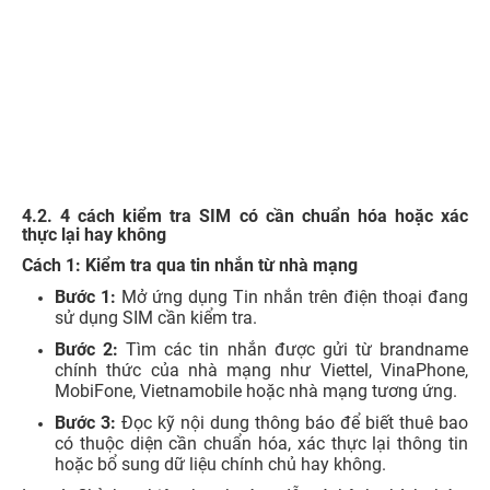
Cách 2: Soạn tin nhắn kiểm tra thông tin thuê bao gửi
1414
Bước 1:
Truy cập vào mục nhắn tin trên điện thoại
đang sử dụng.
Bước 2:
Soạn tin nhắn kiểm tra thông tin thuê bao
theo cú pháp nhà mạng hướng dẫn. Một cú pháp
thường được dùng để tra cứu là TTTB gửi 1414; tuy
vậy, ở một số trường hợp cụ thể, nhà mạng có thể yêu
cầu thêm thông tin như số giấy tờ tùy thân.
Bước 3:
Chờ hệ thống phản hồi thông tin thuê bao
đang đăng ký với số điện thoại đó.