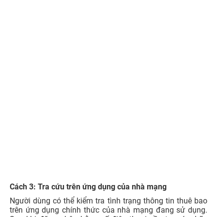
Cách 4: Tra cứu tình trạng thuê bao qua tổng đài
Bước 1:
Xác định nhà mạng của SIM đang sử dụng.
Bước 2:
Gọi tổng đài chăm sóc khách hàng chính
thức của nhà mạng để kiểm tra tình trạng thuê bao:
Tổng đài/hotline hỗ
Cước phí tham
Nhà mạng
trợ
khảo
Viettel
198
hoặc
18008098
Miễn phí
VinaPhone
18001091
Miễn phí
MobiFone
18001090
Miễn cước
Vietnamobile
0922 789 789
Miễn phí
0đ cho thuê bao
iTel
0877 087 087