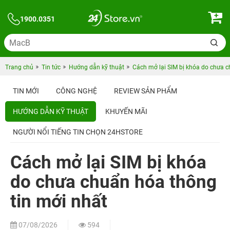
1900.0351
Trang chủ
Tin tức
Hướng dẫn kỹ thuật
Cách mở lại SIM bị khóa do chưa c
TIN MỚI
CÔNG NGHỆ
REVIEW SẢN PHẨM
HƯỚNG DẪN KỸ THUẬT
KHUYẾN MÃI
NGƯỜI NỔI TIẾNG TIN CHỌN 24HSTORE
Cách mở lại SIM bị khóa
do chưa chuẩn hóa thông
tin mới nhất
07/08/2026
594