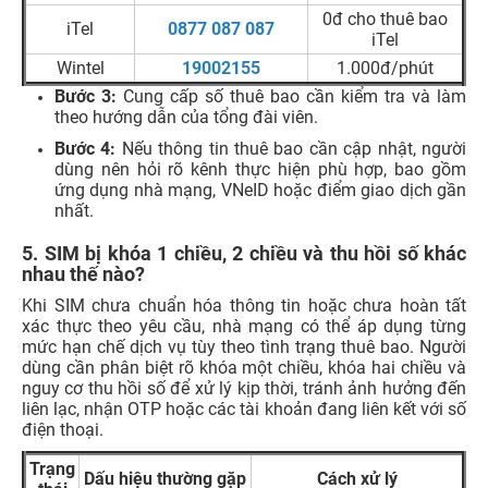
bình thường.
Khóa 2 chiều
là mức hạn chế nặng hơn, có thể ảnh hưởng
đến cả chiều đi và chiều đến. Tùy từng nhóm thuê bao,
thời điểm chuyển sang khóa hai chiều sẽ khác nhau. Với
thuê bao thông thường chưa xác thực, nếu sau 60 ngày
kể từ thời điểm bị khóa một chiều mà vẫn chưa hoàn tất
xác thực, thuê bao sẽ bị khóa hai chiều. Với thuê bao thay
đổi thiết bị đầu cuối, thời hạn chuyển sang khóa hai chiều
là 30 ngày kể từ thời điểm bị khóa một chiều nếu vẫn
chưa xác thực lại theo yêu cầu.
Thu hồi số
là bước xử lý sau cùng khi thuê bao vẫn không
hoàn tất xác thực trong thời hạn quy định. Nguồn Chính
phủ nêu rõ, nếu không hoàn tất xác thực trong vòng 5
ngày kể từ thời điểm bị khóa hai chiều, số thuê bao sẽ bị
thu hồi và hợp đồng cung cấp, sử dụng dịch vụ viễn
thông sẽ chấm dứt theo quy định.