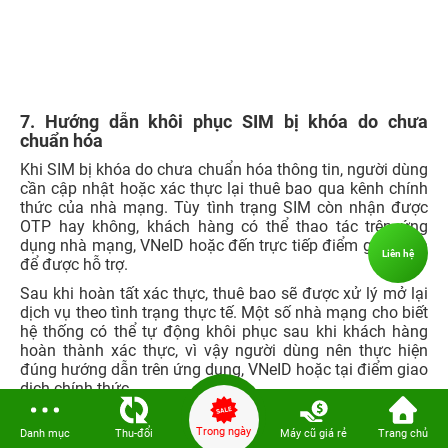
thực tế của từng thuê bao.
Khôi phục qua ứng dụng My Viettel:
Đối với thuê bao Viettel, người dùng có thể kiểm tra và
xác thực thông tin trên ứng dụng My Viettel nếu ứng dụng
vẫn còn đăng nhập hoặc thuê bao vẫn nhận được mã
OTP.
Bước 1:
Tải, cài đặt hoặc mở ứng dụng My Viettel
trên điện thoại, sau đó đăng nhập bằng số thuê bao
cần khôi phục thông qua mã OTP.
Bước 2:
Tại giao diện chính, vào mục Tiện ích và
chọn Chuẩn hóa thông tin. Người dùng cũng có thể
Liên hệ
sử dụng thanh tìm kiếm trong ứng dụng để tra cứu
nhanh mục này.
Bước 3:
Nhập thông tin giấy tờ theo yêu cầu, sau đó
chọn Tiếp tục và làm theo hướng dẫn trên màn hình
để hoàn tất các bước xác thực.
Bước 4:
Kiểm tra lại thông tin đã điền, gửi yêu cầu
cập nhật và chờ hệ thống tiếp nhận xử lý. Nếu không
đăng nhập được ứng dụng hoặc không nhận được
OTP, người dùng nên liên hệ tổng đài Viettel hoặc đến
Trong ngày
Danh mục
Thu-đổi
Máy cũ giá rẻ
Trang chủ