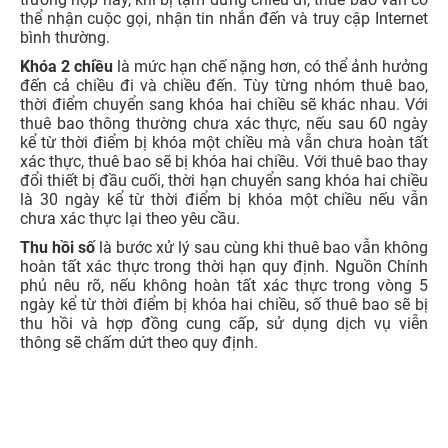
CCCD gắn chip chính chủ:
Đây là giấy tờ quan trọng khi
cập nhật hoặc xác thực thông tin thuê bao đối với công
dân Việt Nam. Nên chuẩn bị CCCD gắn chip còn hiệu lực,
trùng khớp với thông tin của chủ thuê bao để nhà mạng
đối chiếu dữ liệu.
Điện thoại đang lắp SIM cần chuẩn hóa:
Thiết bị đang sử
dụng số thuê bao cần xác thực nên được mang theo để
nhận OTP, kiểm tra tin nhắn hoặc đăng nhập ứng dụng
nhà mạng khi cần.