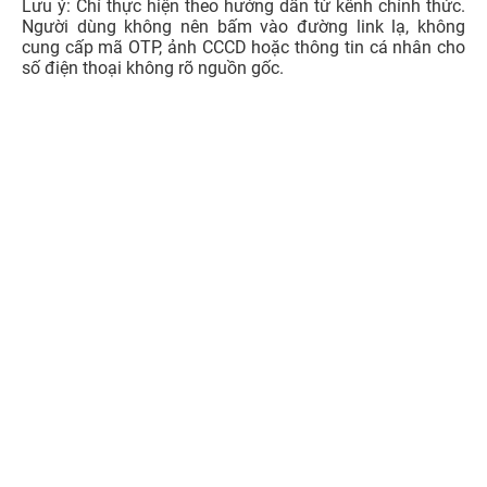
Bước 4:
Đối chiếu thông tin trả về với giấy tờ cá nhân
đang sử dụng. Nếu họ tên, ngày sinh, số giấy tờ hoặc
thông tin định danh chưa chính xác, người dùng nên
cập nhật lại qua ứng dụng nhà mạng hoặc đến điểm
giao dịch chính thức để được hỗ trợ.
Cách 3: Tra cứu trên ứng dụng của nhà mạng
Người dùng có thể kiểm tra tình trạng thông tin thuê bao
trên ứng dụng chính thức của nhà mạng đang sử dụng.
Sau khi đăng nhập bằng số điện thoại cần tra cứu, hãy
tìm các mục liên quan đến thông tin thuê bao, hồ sơ cá