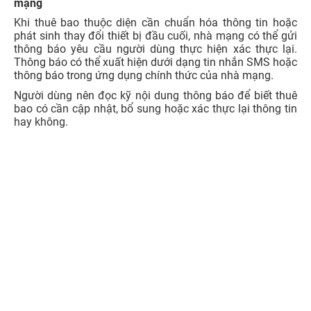
3.4. Dịch vụ bị hạn chế một chiều hoặc hai chiều
Trong trường hợp thuê bao chưa hoàn tất xác thực theo
yêu cầu, nhà mạng có thể tạm dừng dịch vụ chiều đi, bao
gồm gọi điện và gửi tin nhắn SMS đến thuê bao khác.
Đây là trạng thái thường được gọi là khóa một chiều.
Riêng với trường hợp thay đổi thiết bị đầu cuối từ ngày
15/6/2026, sau khi hệ thống phát hiện SIM được lắp
sang thiết bị khác, nhà mạng sẽ tiến hành rà soát trong