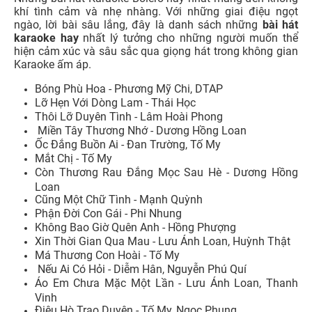
khí tình cảm và nhẹ nhàng. Với những giai điệu ngọt
ngào, lời bài sâu lắng, đây là danh sách những
bài hát
karaoke hay
nhất lý tưởng cho những người muốn thể
hiện cảm xúc và sâu sắc qua giọng hát trong không gian
Karaoke ấm áp.
Bóng Phù Hoa - Phương Mỹ Chi, DTAP
Lỡ Hẹn Với Dòng Lam - Thái Học
Thôi Lỡ Duyên Tình - Lâm Hoài Phong
Miền Tây Thương Nhớ - Dương Hồng Loan
Ốc Đắng Buồn Ai - Đan Trường, Tố My
Mắt Chị - Tố My
Còn Thương Rau Đắng Mọc Sau Hè - Dương Hồng
Loan
Cũng Một Chữ Tình - Mạnh Quỳnh
Phận Đời Con Gái - Phi Nhung
Không Bao Giờ Quên Anh - Hồng Phượng
Xin Thời Gian Qua Mau - Lưu Ánh Loan, Huỳnh Thật
Má Thương Con Hoài - Tố My
Nếu Ai Có Hỏi - Diễm Hân, Nguyễn Phú Quí
Áo Em Chưa Mặc Một Lần - Lưu Ánh Loan, Thanh
Vinh
Điệu Hò Trao Duyên - Tố My, Ngọc Phụng