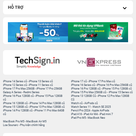
HỖ TRỢ
iPhone 14 Series cũ
-
iPhone 13 Series cũ
iPhone 17 cũ
-
iPhone 17 Pro Max cũ
iPhone 12 Series cũ
-
iPhone 11 Series cũ
iPhone 16 Series cũ
-
iPhone 16 Pro Max 256GB cũ
iPhone 17 Pro Max 256GB
-
iPhone 17 Pro 256GB
iPhone 16 Pro 128GB cũ
-
iPhone 15 Pro 128GB cũ
Galaxy A Series
-
Redmi Series
iPhone 15 Pro Max 256GB cũ
-
iPhone 15 Series cũ
iPhone 16 Plus 128GB cũ
-
iPhone 15 Plus 128GB
iPhone 13 128GB Cũ
-
iPhone 12 Pro Max 128GB
cũ
Cũ
iPhone 16 128GB cũ
-
iPhone 14 Pro Max 128GB cũ
Watch cũ
-
AirPods cũ
iPhone 15 128GB cũ
-
iPhone 13 Pro Max 128GB cũ
Watch Series 11
-
Watch SE 2025
iPhone 14 Pro 128GB cũ
-
iPhone 11 Pro Max 64GB
Pencil Pro 2024
-
Apple AirPods
cũ
iPad A16
-
iPad Air M4
-
iPad mini 7
iPad Pro M5
-
MacBook Neo
MacBook Pro M5
-
MacBook Air M5
Loa Sounarc
-
Phụ kiện chính hãng