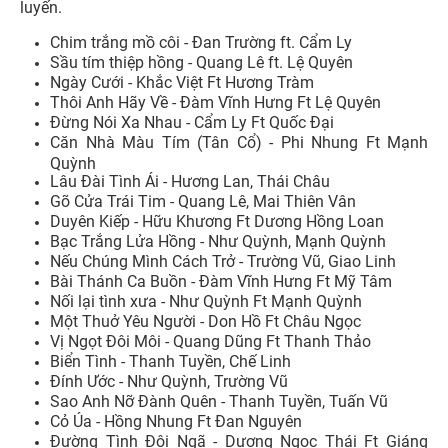
luyến.
Chim trắng mồ côi - Đan Trường ft. Cẩm Ly
Sầu tím thiệp hồng - Quang Lê ft. Lệ Quyên
Ngày Cưới - Khắc Việt Ft Hương Tràm
Thôi Anh Hãy Về - Đàm Vĩnh Hưng Ft Lệ Quyên
Đừng Nói Xa Nhau - Cẩm Ly Ft Quốc Đại
Căn Nhà Màu Tím (Tân Cổ) - Phi Nhung Ft Mạnh
Quỳnh
Lâu Đài Tình Ái - Hương Lan, Thái Châu
Gõ Cửa Trái Tim - Quang Lê, Mai Thiên Vân
Duyên Kiếp - Hữu Khương Ft Dương Hồng Loan
Bạc Trắng Lửa Hồng - Như Quỳnh, Mạnh Quỳnh
Nếu Chúng Mình Cách Trở - Trường Vũ, Giao Linh
Bài Thánh Ca Buồn - Đàm Vĩnh Hưng Ft Mỹ Tâm
Nối lại tình xưa - Như Quỳnh Ft Mạnh Quỳnh
Một Thuở Yêu Người - Don Hồ Ft Châu Ngọc
Vị Ngọt Đôi Môi - Quang Dũng Ft Thanh Thảo
Biển Tình - Thanh Tuyền, Chế Linh
Đính Ước - Như Quỳnh, Trường Vũ
Sao Anh Nỡ Đành Quên - Thanh Tuyền, Tuấn Vũ
Cỏ Úa - Hồng Nhung Ft Đan Nguyên
Đường Tình Đôi Ngã - Dương Ngọc Thái Ft Giáng