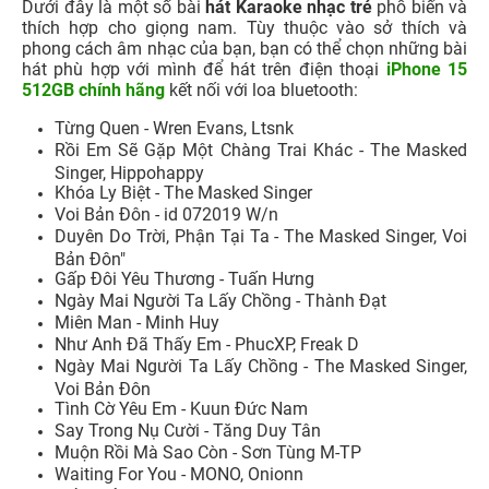
Dưới đây là một số bài
hát Karaoke nhạc trẻ
phổ biến và
thích hợp cho giọng nam. Tùy thuộc vào sở thích và
phong cách âm nhạc của bạn, bạn có thể chọn những bài
hát phù hợp với mình để hát trên điện thoại
iPhone 15
512GB chính hãng
kết nối với loa bluetooth:
Từng Quen - Wren Evans, Ltsnk
Rồi Em Sẽ Gặp Một Chàng Trai Khác - The Masked
Singer, Hippohappy
Khóa Ly Biệt - The Masked Singer
Voi Bản Đôn - id 072019 W/n
Duyên Do Trời, Phận Tại Ta - The Masked Singer, Voi
Bản Đôn"
Gấp Đôi Yêu Thương - Tuấn Hưng
Ngày Mai Người Ta Lấy Chồng - Thành Đạt
Miên Man - Minh Huy
Như Anh Đã Thấy Em - PhucXP, Freak D
Ngày Mai Người Ta Lấy Chồng - The Masked Singer,
Voi Bản Đôn
Tình Cờ Yêu Em - Kuun Đức Nam
Say Trong Nụ Cười - Tăng Duy Tân
Muộn Rồi Mà Sao Còn - Sơn Tùng M-TP
Waiting For You - MONO, Onionn