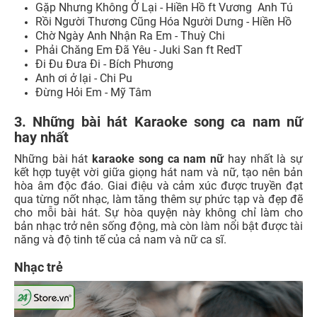
Gặp Nhưng Không Ở Lại - Hiền Hồ ft Vương Anh Tú
Rồi Người Thương Cũng Hóa Người Dưng - Hiền Hồ
Chờ Ngày Anh Nhận Ra Em - Thuỳ Chi
Phải Chăng Em Đã Yêu - Juki San ft RedT
Đi Đu Đưa Đi - Bích Phương
Anh ơi ở lại - Chi Pu
Đừng Hỏi Em - Mỹ Tâm
3. Những bài hát Karaoke song ca nam nữ
hay nhất
Những bài hát
karaoke song ca nam nữ
hay nhất là sự
kết hợp tuyệt vời giữa giọng hát nam và nữ, tạo nên bản
hòa âm độc đáo. Giai điệu và cảm xúc được truyền đạt
qua từng nốt nhạc, làm tăng thêm sự phức tạp và đẹp đẽ
cho mỗi bài hát. Sự hòa quyện này không chỉ làm cho
bản nhạc trở nên sống động, mà còn làm nổi bật được tài
năng và độ tinh tế của cả nam và nữ ca sĩ.
Nhạc trẻ