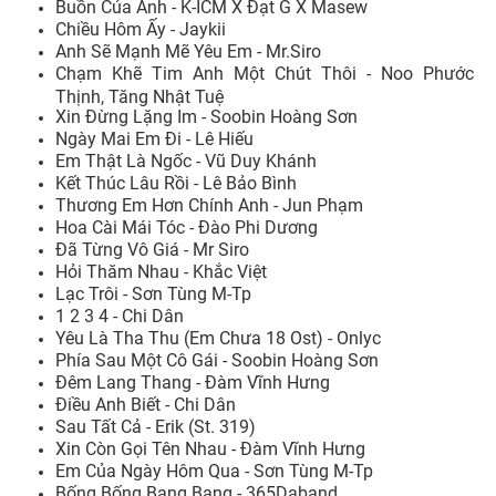
Buồn Của Anh - K-ICM X Đạt G X Masew
Chiều Hôm Ấy - Jaykii
Anh Sẽ Mạnh Mẽ Yêu Em - Mr.Siro
Chạm Khẽ Tim Anh Một Chút Thôi - Noo Phước
Thịnh, Tăng Nhật Tuệ
Xin Đừng Lặng Im - Soobin Hoàng Sơn
Ngày Mai Em Đi - Lê Hiếu
Em Thật Là Ngốc - Vũ Duy Khánh
Kết Thúc Lâu Rồi - Lê Bảo Bình
Thương Em Hơn Chính Anh - Jun Phạm
Hoa Cài Mái Tóc - Đào Phi Dương
Đã Từng Vô Giá - Mr Siro
Hỏi Thăm Nhau - Khắc Việt
Lạc Trôi - Sơn Tùng M-Tp
1 2 3 4 - Chi Dân
Yêu Là Tha Thu (Em Chưa 18 Ost) - Onlyc
Phía Sau Một Cô Gái - Soobin Hoàng Sơn
Đêm Lang Thang - Đàm Vĩnh Hưng
Điều Anh Biết - Chi Dân
Sau Tất Cả - Erik (St. 319)
Xin Còn Gọi Tên Nhau - Đàm Vĩnh Hưng
Em Của Ngày Hôm Qua - Sơn Tùng M-Tp
Bống Bống Bang Bang - 365Daband