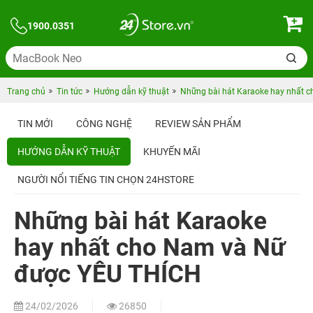
1900.0351
Trang chủ
Tin tức
Hướng dẫn kỹ thuật
Những bài hát Karaoke hay nhất 
TIN MỚI
CÔNG NGHỆ
REVIEW SẢN PHẨM
HƯỚNG DẪN KỸ THUẬT
KHUYẾN MÃI
NGƯỜI NỔI TIẾNG TIN CHỌN 24HSTORE
Những bài hát Karaoke
hay nhất cho Nam và Nữ
được YÊU THÍCH
24/02/2026
26850