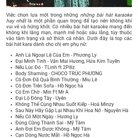
Việc chọn lựa một trong những
những bài hát karaoke
hay nhất
là một phần quan trọng để tạo nên không khí
vui vẻ và hứng khởi. Có nhiều bài hát karaoke mang đến
không khí lãng mạn, mạnh mẽ hoặc sâu lắng, tùy thuộc
vào tâm trạng và sở thích cá nhân. Dưới đây là top các
bài hát kara dành cho chị em phụ nữ:
Anh Là Ngoại Lệ Của Em - Phương Ly
Đại Minh Tinh - Văn Mai Hương, Hứa Kim Tuyền
Nếu Lúc Đó - TLinh ft 2Pillz
Body Shaming - CHOCO TRÚC PHƯƠNG
Cô Đơn Đã Quá Bình Thường - Miu Lê
Cô Đơn Trên Sofa - Hồ Ngọc hà
Có Em Chờ - Min Ft Mr A
Đại Lộ Đông Tây - Uyên
Không Thể Cùng Nhau Suốt Kiếp - Hoà Minzy
Sau Này Hãy Gặp Lại Nhau Khi Hoa Nở - Nguyên Hà
Nếu Có Một Ngày - Hương Ly
Đúng Cũng Thành Sai - Mỹ Tâm
Anh Đợi Em Được Không - Mỹ Tâm
Cạn Dòng Nước Mắt - Hồ Ngọc Hà