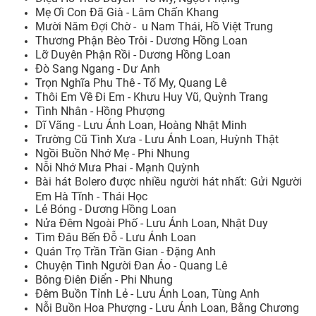
Mẹ Ơi Con Đã Già - Lâm Chấn Khang
Mười Năm Đợi Chờ - u Nam Thái, Hồ Việt Trung
Thương Phận Bèo Trôi - Dương Hồng Loan
Lỡ Duyên Phận Rồi - Dương Hồng Loan
Đò Sang Ngang - Dư Anh
Trọn Nghĩa Phu Thê - Tố My, Quang Lê
Thôi Em Về Đi Em - Khưu Huy Vũ, Quỳnh Trang
Tình Nhân - Hồng Phượng
Dĩ Vãng - Lưu Ánh Loan, Hoàng Nhật Minh
Trường Cũ Tình Xưa - Lưu Ánh Loan, Huỳnh Thật
Ngồi Buồn Nhớ Mẹ - Phi Nhung
Nỗi Nhớ Mưa Phai - Mạnh Quỳnh
Bài hát Bolero được nhiều người hát nhất: Gửi Người
Em Hà Tĩnh - Thái Học
Lẻ Bóng - Dương Hồng Loan
Nửa Đêm Ngoài Phố - Lưu Ánh Loan, Nhật Duy
Tìm Đâu Bến Đỗ - Lưu Ánh Loan
Quán Trọ Trần Trần Gian - Đặng Anh
Chuyện Tình Người Đan Áo - Quang Lê
Bông Điên Điển - Phi Nhung
Đêm Buồn Tỉnh Lẻ - Lưu Ánh Loan, Tùng Anh
Nỗi Buồn Hoa Phượng - Lưu Ánh Loan, Bằng Chương