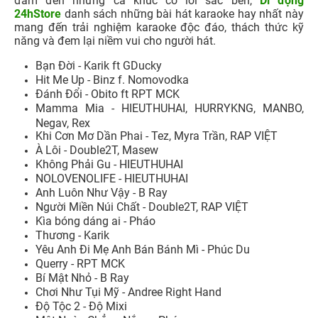
đám đến những ca khúc có lời sắc bén,
Di động
24hStore
danh sách những bài hát karaoke hay nhất này
mang đến trải nghiệm karaoke độc đáo, thách thức kỹ
năng và đem lại niềm vui cho người hát.
Bạn Đời - Karik ft GDucky
Hit Me Up - Binz f. Nomovodka
Đánh Đổi - Obito ft RPT MCK
Mamma Mia - HIEUTHUHAI, HURRYKNG, MANBO,
Negav, Rex
Khi Cơn Mơ Dần Phai - Tez, Myra Trần, RAP VIỆT
À Lôi - Double2T, Masew
Không Phải Gu - HIEUTHUHAI
NOLOVENOLIFE - HIEUTHUHAI
Anh Luôn Như Vậy - B Ray
Người Miền Núi Chất - Double2T, RAP VIỆT
Kìa bóng dáng ai - Pháo
Thương - Karik
Yêu Anh Đi Mẹ Anh Bán Bánh Mì - Phúc Du
Querry - RPT MCK
Bí Mật Nhỏ - B Ray
Chơi Như Tụi Mỹ - Andree Right Hand
Độ Tộc 2 - Độ Mixi