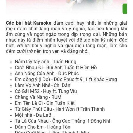
Các bài hát Karaoke
đám cưới hay nhất là những giai
điệu đậm chất lãng mạn và ý nghĩa, tạo nên không khí
ấm cúng và ngọt ngào trong dịp trọng đại. Những bản
nhạc này là điểm nhấn tuyệt vời để tạo nên kỷ niệm đặc
biệt, với lời bài ý nghĩa và giai điệu lãng mạn, làm cho
đêm cưới trở nên trọn vẹn và đáng nhớ.
Nắm lấy tay anh - Tuấn Hưng
Cưới Nhau Đi - Bùi Anh Tuấn ft Hiền Hồ
Ánh Nắng Của Anh - Đức Phúc
Em đồng ý (I Do) - Đức Phúc ft 911 ft Khắc Hưng
Làm Vợ Anh Nhé - Chi Dân
Cô Gái M52 - Huy ft. Tùng Viu
Chàng Và Nàng - RUM
Em Tên Là Gì - Gin Tuấn Kiệt
Từ Giây Phút Đầu - Hari Won ft Trấn Thành
Một nhà - Da LaB
Ta Là Của Nhau - Ông Cao Thắng if Đông Nhi
Dành Cho Em - Hoàng Tôn
Đám Cưới Nha - Hồng Thanh ft Mie