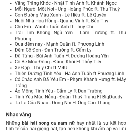
Vầng Trăng Khóc - Nhật Tinh Anh ft. Khánh Ngọc
Mỗi Người Một Nơi - Ưng Hoàng Phúc ft. Thu Thuỷ
Con Đường Màu Xanh - Lê Hiếu ft. Lệ Quyên
Ngôi Nhà Hoa Hồng - Quang Vinh ft. Bảo Thy
Cho Em - Wanbi Tuấn Anh ft Thùy Chi
Trái Tim Không Ngủ Yên - Lam Trường ft. Thu
Phương
Qua đêm nay - Mạnh Quân ft. Phương Linh
Đêm Cô Đơn - Đan Trường ft. Cẩm Ly
Đã Từng - Bùi Anh Tuấn Ft Dương Hoàng Yến
Cô Bé Mùa Đông - Đăng Khôi Ft Thủy Tiên
Xe Đạp - Thùy Chi ft M4U
Thiên Đường Tình Yêu - Hà Anh Tuấn ft Phương Linh
Có Chắc Anh Đã Yêu Em - Phạm Khánh Hưng ft. Mây
Trắng
Ảo Mộng Tình Yêu - Cẩm Ly ft Đan Trường
Tình Yêu Màu Nắng - Đoàn Thuý Trang Ft BigDaddy
Ta Là Của Nhau - Đông Nhi Ft Ông Cao Thắng
Nhạc vàng
Những
bài hát song ca nam nữ
hay nhất là sự kết hợp
tinh tế của hai giọng hát, tạo nên không khí ấm áp và lưu