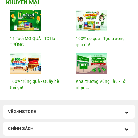
KHUYẾN MẠI
11 Tuổi MỞ QUÀ - TỚI là
100% có quà - Tựu trường
TRÚNG
quá đã!
100% trúng quà - Quẫy hè
Khai trương Vũng Tàu - Tới
thả ga!
nhận...
VỀ 24HSTORE
CHÍNH SÁCH