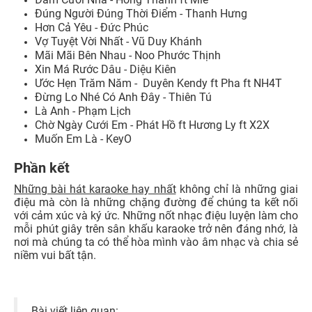
Đúng Người Đúng Thời Điểm - Thanh Hưng
Hơn Cả Yêu - Đức Phúc
Vợ Tuyệt Vời Nhất - Vũ Duy Khánh
Mãi Mãi Bên Nhau - Noo Phước Thịnh
Xin Má Rước Dâu - Diệu Kiên
Ước Hẹn Trăm Năm - Duyên Kendy ft Pha ft NH4T
Đừng Lo Nhé Có Anh Đây - Thiên Tú
Là Anh - Phạm Lịch
Chờ Ngày Cưới Em - Phát Hồ ft Hương Ly ft X2X
Muốn Em Là - KeyO
Phần kết
Những bài hát karaoke hay nhất
không chỉ là những giai
điệu mà còn là những chặng đường để chúng ta kết nối
với cảm xúc và ký ức. Những nốt nhạc điệu luyện làm cho
mỗi phút giây trên sân khấu karaoke trở nên đáng nhớ, là
nơi mà chúng ta có thể hòa mình vào âm nhạc và chia sẻ
niềm vui bất tận.
Bài viết liên quan: