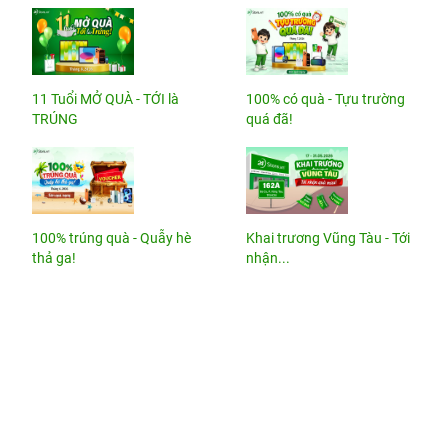
11 Tuổi MỞ QUÀ - TỚI là
100% có quà - Tựu trường
TRÚNG
quá đã!
100% trúng quà - Quẫy hè
Khai trương Vũng Tàu - Tới
thả ga!
nhận...