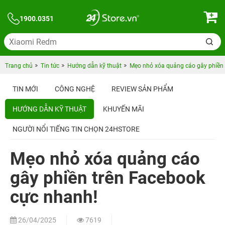
1900.0351
Trang chủ
Tin tức
Hướng dẫn kỹ thuật
Mẹo nhỏ xóa quảng cáo gây phiền 
TIN MỚI
CÔNG NGHỆ
REVIEW SẢN PHẨM
HƯỚNG DẪN KỸ THUẬT
KHUYẾN MÃI
NGƯỜI NỔI TIẾNG TIN CHỌN 24HSTORE
Mẹo nhỏ xóa quảng cáo
gây phiền trên Facebook
cực nhanh!
26/04/2025
7619