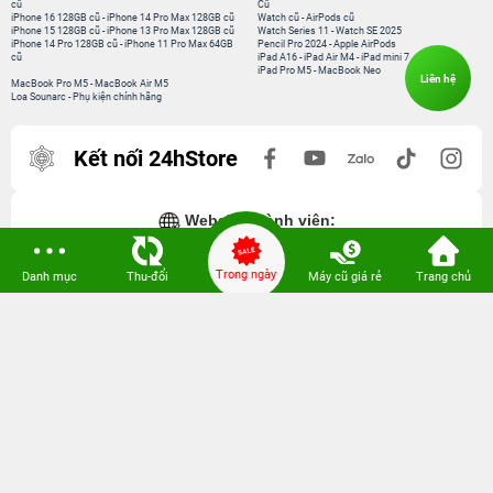
cũ
Cũ
iPhone 16 128GB cũ
-
iPhone 14 Pro Max 128GB cũ
Watch cũ
-
AirPods cũ
iPhone 15 128GB cũ
-
iPhone 13 Pro Max 128GB cũ
Watch Series 11
-
Watch SE 2025
iPhone 14 Pro 128GB cũ
-
iPhone 11 Pro Max 64GB
Pencil Pro 2024
-
Apple AirPods
cũ
iPad A16
-
iPad Air M4
-
iPad mini 7
iPad Pro M5
-
MacBook Neo
Liên hệ
MacBook Pro M5
-
MacBook Air M5
Loa Sounarc
-
Phụ kiện chính hãng
Kết nối 24hStore
Website thành viên:
Bệnh Viện Điện Thoại, Laptop 24h
Trong ngày
Danh mục
Thu-đổi
Máy cũ giá rẻ
Trang chủ
CÔNG TY TNHH CÔNG NGHỆ ISTAR GCNDKHKD: 0316635415 do Sở KH & ĐT
TP. HCM cấp ngày 11 tháng 12 năm 2020.
Người Đại Diện: Hồ Tác Thành. Địa chỉ: 389 Quang Trung, Gò Vấp, Hồ Chí Minh.