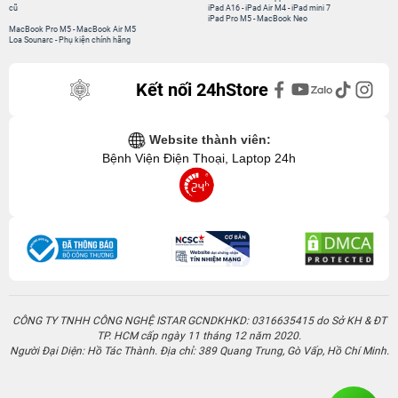
cũ
iPad A16
-
iPad Air M4
-
iPad mini 7
iPad Pro M5
-
MacBook Neo
MacBook Pro M5
-
MacBook Air M5
Loa Sounarc
-
Phụ kiện chính hãng
Kết nối 24hStore
Website thành viên:
Bệnh Viện Điện Thoại, Laptop 24h
CÔNG TY TNHH CÔNG NGHỆ ISTAR GCNDKHKD: 0316635415 do Sở KH & ĐT
TP. HCM cấp ngày 11 tháng 12 năm 2020.
Người Đại Diện: Hồ Tác Thành. Địa chỉ: 389 Quang Trung, Gò Vấp, Hồ Chí Minh.