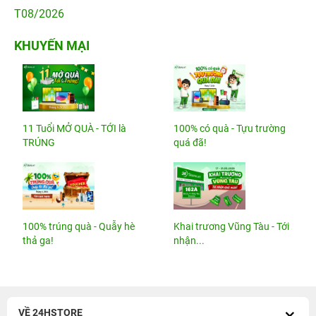
T08/2026
KHUYẾN MẠI
11 Tuổi MỞ QUÀ - TỚI là
100% có quà - Tựu trường
TRÚNG
quá đã!
100% trúng quà - Quẫy hè
Khai trương Vũng Tàu - Tới
thả ga!
nhận...
VỀ 24HSTORE