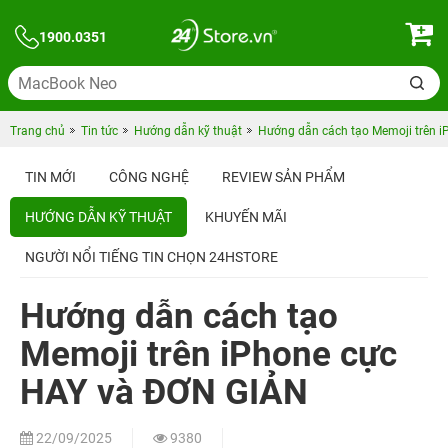
1900.0351
Trang chủ
Tin tức
Hướng dẫn kỹ thuật
Hướng dẫn cách tạo Memoji trên 
TIN MỚI
CÔNG NGHỆ
REVIEW SẢN PHẨM
HƯỚNG DẪN KỸ THUẬT
KHUYẾN MÃI
NGƯỜI NỔI TIẾNG TIN CHỌN 24HSTORE
Hướng dẫn cách tạo
Memoji trên iPhone cực
HAY và ĐƠN GIẢN
22/09/2025
9380