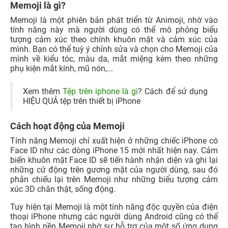
Memoji là gì?
Memoji là một phiên bản phát triển từ Animoji, nhờ vào
tính năng này mà người dùng có thể mô phỏng biểu
tượng cảm xúc theo chính khuôn mặt và cảm xúc của
mình. Bạn có thể tuỳ ý chỉnh sửa và chọn cho Memoji của
mình về kiểu tóc, màu da, mắt miệng kèm theo những
phụ kiện mắt kính, mũ nón,...
Xem thêm
Tệp trên iphone là gì
? Cách để sử dụng
HIỆU QUẢ tệp trên thiết bị iPhone
Cách hoạt động của Memoji
Tính năng Memoji chỉ xuất hiện ở những chiếc iPhone có
Face ID như các dòng iPhone 15 mới nhất hiện nay. Cảm
biến khuôn mặt Face ID sẽ tiến hành nhận diện và ghi lại
những cử động trên gương mặt của người dùng, sau đó
phản chiếu lại trên Memoji như những biểu tượng cảm
xúc 3D chân thật, sống động.
Tuy hiện tại Memoji là một tính năng độc quyền của điện
thoại iPhone nhưng các người dùng Android cũng có thể
tạo hình nền Memoji nhờ sự hỗ trợ của một số ứng dụng