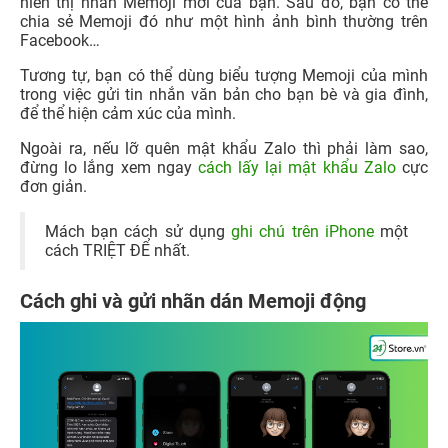
hiển thị nhãn Memoji mới của bạn. Sau đó, bạn có thể
chia sẻ Memoji đó như một hình ảnh bình thường trên
Facebook…
Tương tự, bạn có thể dùng biểu tượng Memoji của mình
trong việc gửi tin nhắn văn bản cho bạn bè và gia đình,
để thể hiện cảm xúc của mình.
Ngoài ra, nếu lỡ quên mật khẩu Zalo thì phải làm sao,
đừng lo lắng xem ngay
cách lấy lại mật khẩu Zalo
cực
đơn giản.
Mách bạn cách sử dụng
ghi chú trên iPhone
một
cách TRIỆT ĐỂ nhất.
Cách ghi và gửi nhãn dán Memoji động