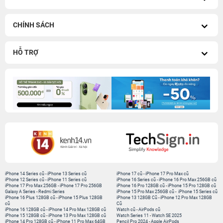
CHÍNH SÁCH
HỖ TRỢ
iPhone 14 Series cũ
-
iPhone 13 Series cũ
iPhone 17 cũ
-
iPhone 17 Pro Max cũ
iPhone 12 Series cũ
-
iPhone 11 Series cũ
iPhone 16 Series cũ
-
iPhone 16 Pro Max 256GB cũ
iPhone 17 Pro Max 256GB
-
iPhone 17 Pro 256GB
iPhone 16 Pro 128GB cũ
-
iPhone 15 Pro 128GB cũ
Galaxy A Series
-
Redmi Series
iPhone 15 Pro Max 256GB cũ
-
iPhone 15 Series cũ
iPhone 16 Plus 128GB cũ
-
iPhone 15 Plus 128GB
iPhone 13 128GB Cũ
-
iPhone 12 Pro Max 128GB
cũ
Cũ
iPhone 16 128GB cũ
-
iPhone 14 Pro Max 128GB cũ
Watch cũ
-
AirPods cũ
iPhone 15 128GB cũ
-
iPhone 13 Pro Max 128GB cũ
Watch Series 11
-
Watch SE 2025
iPhone 14 Pro 128GB cũ
-
iPhone 11 Pro Max 64GB
Pencil Pro 2024
-
Apple AirPods