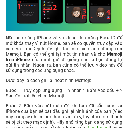
Nếu bạn dùng iPhone và sử dụng tính năng Face ID để
mở khóa thay vì nút Home, bạn sẽ có quyền truy cập vào
camera TrueDepth để ghi lại các hình ảnh động của
Memoji. Bạn có thể ghi lại một tin nhắn và cho
Memoji
trên iPhone
của mình gửi đi giống như là bạn đang tự
gửi tin nhắn. Ngoài ra, bạn cũng có thể lưu video này để
sử dụng trong các ứng dụng khác.
Dưới đây là cách ghi lại hoạt hình Memoji:
Bước 1: Truy cập ứng dụng Tin nhắn > Bấm vào dấu + >
Sau đó lướt lên chọn Memoji
Bước 2: Bấm vào nút màu đỏ khi bạn đã sẵn sàng và
iPhone của bạn sẽ bắt đầu ghi lại hình ảnh của bạn (Việc
này cũng sẽ ghi lại âm thanh và lưu ý, tuy nhiên âm thanh
sẽ bị tắt theo mặc định). Hãy nhớ rằng bạn đang sử dụng
các cảm biến camera ở phía trước của
điện thoại
thay vì