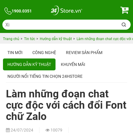
1900.0351
Trang chủ
Tin tức
Hướng dẫn kỹ thuật
Làm những đoạn chat cực độc với 
TIN MỚI
CÔNG NGHỆ
REVIEW SẢN PHẨM
HƯỚNG DẪN KỸ THUẬT
KHUYẾN MÃI
NGƯỜI NỔI TIẾNG TIN CHỌN 24HSTORE
Làm những đoạn chat
cực độc với cách đổi Font
chữ Zalo
24/07/2024
10079