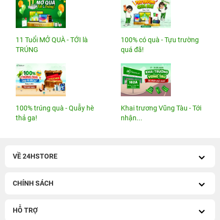
11 Tuổi MỞ QUÀ - TỚI là
100% có quà - Tựu trường
TRÚNG
quá đã!
100% trúng quà - Quẫy hè
Khai trương Vũng Tàu - Tới
thả ga!
nhận...
VỀ 24HSTORE
CHÍNH SÁCH
HỖ TRỢ