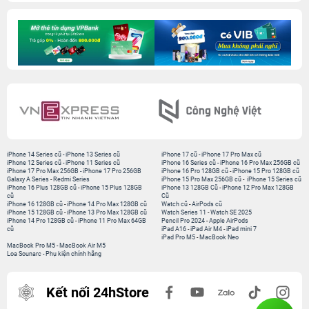
iPhone 14 Series cũ
-
iPhone 13 Series cũ
iPhone 17 cũ
-
iPhone 17 Pro Max cũ
iPhone 12 Series cũ
-
iPhone 11 Series cũ
iPhone 16 Series cũ
-
iPhone 16 Pro Max 256GB cũ
iPhone 17 Pro Max 256GB
-
iPhone 17 Pro 256GB
iPhone 16 Pro 128GB cũ
-
iPhone 15 Pro 128GB cũ
Galaxy A Series
-
Redmi Series
iPhone 15 Pro Max 256GB cũ
-
iPhone 15 Series cũ
iPhone 16 Plus 128GB cũ
-
iPhone 15 Plus 128GB
iPhone 13 128GB Cũ
-
iPhone 12 Pro Max 128GB
cũ
Cũ
iPhone 16 128GB cũ
-
iPhone 14 Pro Max 128GB cũ
Watch cũ
-
AirPods cũ
iPhone 15 128GB cũ
-
iPhone 13 Pro Max 128GB cũ
Watch Series 11
-
Watch SE 2025
iPhone 14 Pro 128GB cũ
-
iPhone 11 Pro Max 64GB
Pencil Pro 2024
-
Apple AirPods
cũ
iPad A16
-
iPad Air M4
-
iPad mini 7
iPad Pro M5
-
MacBook Neo
MacBook Pro M5
-
MacBook Air M5
Loa Sounarc
-
Phụ kiện chính hãng
Kết nối 24hStore