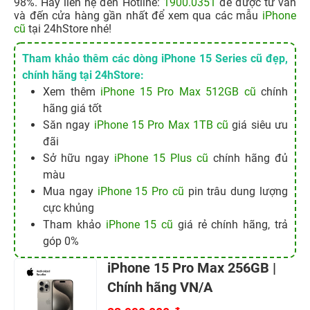
98%. Hãy liên hệ đến Hotline:
1900.0351
để được tư vấn
và đến cửa hàng gần nhất để xem qua các mẫu
iPhone
cũ
tại 24hStore nhé!
Tham khảo thêm các dòng iPhone 15 Series cũ đẹp,
chính hãng tại 24hStore:
Xem thêm
iPhone 15 Pro Max 512GB cũ
chính
hãng giá tốt
Săn ngay
iPhone 15 Pro Max 1TB cũ
giá siêu ưu
đãi
Sở hữu ngay
iPhone 15 Plus cũ
chính hãng đủ
màu
Mua ngay
iPhone 15 Pro cũ
pin trâu dung lượng
cực khủng
Tham khảo
iPhone 15 cũ
giá rẻ chính hãng, trả
góp 0%
iPhone 15 Pro Max 256GB |
Chính hãng VN/A