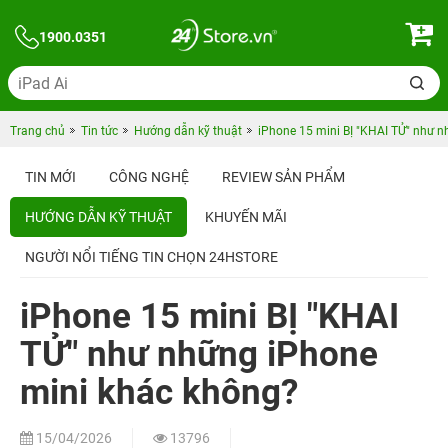
1900.0351
Trang chủ
Tin tức
Hướng dẫn kỹ thuật
iPhone 15 mini BỊ "KHAI TỬ" như 
TIN MỚI
CÔNG NGHỆ
REVIEW SẢN PHẨM
HƯỚNG DẪN KỸ THUẬT
KHUYẾN MÃI
NGƯỜI NỔI TIẾNG TIN CHỌN 24HSTORE
iPhone 15 mini BỊ "KHAI
TỬ" như những iPhone
mini khác không?
15/04/2026
13796