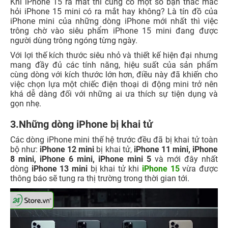
Khi iPhone 15 ra mắt thì cũng có một số bạn thắc mắc
hỏi iPhone 15 mini có ra mắt hay không? Là tín đồ của
iPhone mini của những dòng iPhone mới nhất thì việc
trông chờ vào siêu phẩm iPhone 15 mini đang được
người dùng trông ngóng từng ngày.
Với lợi thế kích thước siêu nhỏ và thiết kế hiện đại nhưng
mang đầy đủ các tính năng, hiệu suất của sản phẩm
cùng dòng với kích thước lớn hơn, điều này đã khiến cho
việc chọn lựa một chiếc điện thoại di động mini trở nên
khá dễ dàng đối với những ai ưa thích sự tiện dụng và
gọn nhẹ.
3.Những dòng iPhone bị khai tử
Các dòng iPhone mini thế hệ trước đều đã bị khai tử toàn
bộ như:
iPhone 12 mini
bị khai tử,
iPhone 11 mini, iPhone
8 mini, iPhone 6 mini, iPhone mini 5
và mới đây nhất
dòng
iPhone 13 mini
bị khai tử khi
iPhone 15
vừa được
thông báo sẽ tung ra thị trường trong thời gian tới.