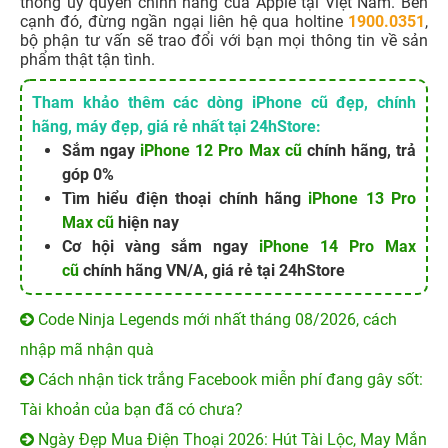
thống ủy quyền chính hãng của Apple tại Việt Nam. Bên
cạnh đó, đừng ngần ngại liên hệ qua holtine
1900.0351
,
bộ phận tư vấn sẽ trao đổi với bạn mọi thông tin về sản
phẩm thật tận tình.
Tham khảo thêm các dòng iPhone cũ đẹp, chính
hãng, máy đẹp, giá rẻ nhất tại 24hStore:
Sắm ngay
iPhone 12 Pro Max cũ
chính hãng, trả
góp 0%
Tìm hiểu điện thoại chính hãng
iPhone 13 Pro
Max cũ
hiện nay
Cơ hội vàng sắm ngay
iPhone 14 Pro Max
cũ
chính hãng VN/A, giá rẻ tại 24hStore
Code Ninja Legends mới nhất tháng 08/2026, cách
nhập mã nhận quà
Cách nhận tick trắng Facebook miễn phí đang gây sốt:
Tài khoản của bạn đã có chưa?
Ngày Đẹp Mua Điện Thoại 2026: Hút Tài Lộc, May Mắn