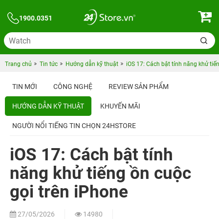
1900.0351
Trang chủ
Tin tức
Hướng dẫn kỹ thuật
iOS 17: Cách bật tính năng khử tiế
TIN MỚI
CÔNG NGHỆ
REVIEW SẢN PHẨM
HƯỚNG DẪN KỸ THUẬT
KHUYẾN MÃI
NGƯỜI NỔI TIẾNG TIN CHỌN 24HSTORE
iOS 17: Cách bật tính
năng khử tiếng ồn cuộc
gọi trên iPhone
27/05/2026
14980