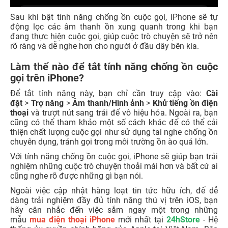
Sau khi bật tính năng chống ồn cuộc gọi, iPhone sẽ tự
động lọc các âm thanh ồn xung quanh trong khi bạn
đang thực hiện cuộc gọi, giúp cuộc trò chuyện sẽ trở nên
rõ ràng và dễ nghe hơn cho người ở đầu dây bên kia.
Làm thế nào để tắt tính năng chống ồn cuộc
gọi trên iPhone?
Để tắt tính năng này, bạn chỉ cần truy cập vào:
Cài
đặt
>
Trợ năng
>
Âm thanh/Hình ảnh
>
Khử tiếng ồn điện
thoại
và trượt nút sang trái để vô hiệu hóa. Ngoài ra, bạn
cũng có thể tham khảo một số cách khác để có thể cải
thiện chất lượng cuộc gọi như sử dụng tai nghe chống ồn
chuyên dụng, tránh gọi trong môi trường ồn ào quá lớn.
Với tính năng chống ồn cuộc gọi, iPhone sẽ giúp bạn trải
nghiệm những cuộc trò chuyện thoải mái hơn và bất cứ ai
cũng nghe rõ được những gì bạn nói.
Ngoài việc cập nhật hàng loạt tin tức hữu ích, để dễ
dàng trải nghiệm đầy đủ tính năng thú vị trên iOS, bạn
hãy cân nhắc đến việc sắm ngay một trong những
mẫu
mua điện thoại iPhone
mới nhất tại
24hStore
- Hệ