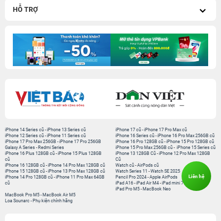
HỖ TRỢ
iPhone 14 Series cũ
-
iPhone 13 Series cũ
iPhone 17 cũ
-
iPhone 17 Pro Max cũ
iPhone 12 Series cũ
-
iPhone 11 Series cũ
iPhone 16 Series cũ
-
iPhone 16 Pro Max 256GB cũ
iPhone 17 Pro Max 256GB
-
iPhone 17 Pro 256GB
iPhone 16 Pro 128GB cũ
-
iPhone 15 Pro 128GB cũ
Galaxy A Series
-
Redmi Series
iPhone 15 Pro Max 256GB cũ
-
iPhone 15 Series cũ
iPhone 16 Plus 128GB cũ
-
iPhone 15 Plus 128GB
iPhone 13 128GB Cũ
-
iPhone 12 Pro Max 128GB
cũ
Cũ
iPhone 16 128GB cũ
-
iPhone 14 Pro Max 128GB cũ
Watch cũ
-
AirPods cũ
iPhone 15 128GB cũ
-
iPhone 13 Pro Max 128GB cũ
Watch Series 11
-
Watch SE 2025
Liên hệ
iPhone 14 Pro 128GB cũ
-
iPhone 11 Pro Max 64GB
Pencil Pro 2024
-
Apple AirPods
cũ
iPad A16
-
iPad Air M4
-
iPad mini 7
iPad Pro M5
-
MacBook Neo
MacBook Pro M5
-
MacBook Air M5
Loa Sounarc
-
Phụ kiện chính hãng