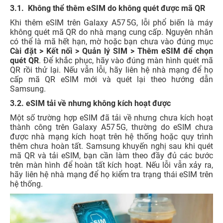
3.1. Không thể thêm eSIM do không quét được mã QR
Khi thêm eSIM trên Galaxy A57 5G, lỗi phổ biến là máy
không quét mã QR do nhà mạng cung cấp. Nguyên nhân
có thể là mã hết hạn, mờ hoặc bạn chưa vào đúng mục
Cài đặt > Kết nối > Quản lý SIM > Thêm eSIM để chọn
quét QR
. Để khắc phục, hãy vào đúng màn hình quét mã
QR rồi thử lại. Nếu vẫn lỗi, hãy liên hệ nhà mạng để họ
cấp mã QR eSIM mới và quét lại theo hướng dẫn
Samsung.
3.2. eSIM tải về nhưng không kích hoạt được
Một số trường hợp eSIM đã tải về nhưng chưa kích hoạt
thành công trên Galaxy A57 5G, thường do eSIM chưa
được nhà mạng kích hoạt trên hệ thống hoặc quy trình
thêm chưa hoàn tất. Samsung khuyến nghị sau khi quét
mã QR và tải eSIM, bạn cần làm theo đầy đủ các bước
trên màn hình để hoàn tất kích hoạt. Nếu lỗi vẫn xảy ra,
hãy liên hệ nhà mạng để họ kiểm tra trạng thái eSIM trên
hệ thống.