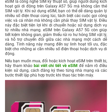
eSIM là công nghệ SIM kỹ thuật số, giúp người dùng kích
hoạt gói di động trên Galaxy A57 5G mà không cần thẻ
SIM vật lý. Khi sử dụng eSIM, bạn có thể dễ dàng quản lý
nhiều số điện thoại cùng lúc, tách biệt các cuộc gọi công
việc và cá nhân mà không cần phải thay SIM vật lý. Điều
này đặc biệt tiện lợi khi di chuyển hoặc sử dụng dịch vụ
từ nhiều nhà mạng. eSIM trên Galaxy A57 5G còn giúp
tiết kiệm không gian, giảm thiểu rủi ro hư hỏng SIM vật lý,
và hỗ trợ chuyển đổi giữa các nhà mạng một cách dễ
dàng. Tính năng này mang đến sự linh hoạt tối ưu, đặc
biệt cho những ai cần nhiều số điện thoại hoặc dịch vụ di
động.
Nếu bạn muốn mua, đổi hoặc kích hoạt eSIM trên thiết bị,
hãy tham khảo
bài viết chi tiết về eSIM
để nắm rõ điều
kiện sử dụng, cách đăng ký theo từng nhà mạng và các
bước thiết lập phù hợp trước khi thao tác trên máy.