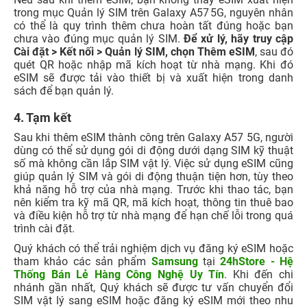
trong mục Quản lý SIM trên Galaxy A57 5G, nguyên nhân
có thể là quy trình thêm chưa hoàn tất đúng hoặc bạn
chưa vào đúng mục quản lý SIM.
Để xử lý, hãy truy cập
Cài đặt > Kết nối > Quản lý SIM, chọn Thêm eSIM
, sau đó
quét QR hoặc nhập mã kích hoạt từ nhà mạng. Khi đó
eSIM sẽ được tải vào thiết bị và xuất hiện trong danh
sách để bạn quản lý.
4. Tạm kết
Sau khi thêm eSIM thành công trên Galaxy A57 5G, người
dùng có thể sử dụng gói di động dưới dạng SIM kỹ thuật
số mà không cần lắp SIM vật lý. Việc sử dụng eSIM cũng
giúp quản lý SIM và gói di động thuận tiện hơn, tùy theo
khả năng hỗ trợ của nhà mạng. Trước khi thao tác, bạn
nên kiểm tra kỹ mã QR, mã kích hoạt, thông tin thuê bao
và điều kiện hỗ trợ từ nhà mạng để hạn chế lỗi trong quá
trình cài đặt.
Quý khách có thể trải nghiệm dịch vụ đăng ký eSIM hoặc
tham khảo các sản phẩm
Samsung
tại
24hStore - Hệ
Thống Bán Lẻ Hàng Công Nghệ Uy Tín
. Khi đến chi
nhánh gần nhất, Quý khách sẽ được tư vấn chuyển đổi
SIM vật lý sang eSIM hoặc đăng ký eSIM mới theo nhu