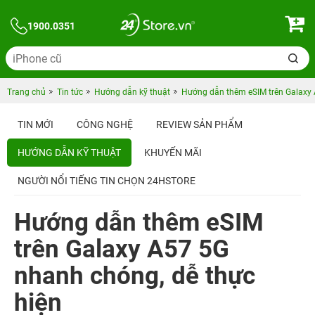
1900.0351
Trang chủ
Tin tức
Hướng dẫn kỹ thuật
Hướng dẫn thêm eSIM trên Galaxy 
TIN MỚI
CÔNG NGHỆ
REVIEW SẢN PHẨM
HƯỚNG DẪN KỸ THUẬT
KHUYẾN MÃI
NGƯỜI NỔI TIẾNG TIN CHỌN 24HSTORE
Hướng dẫn thêm eSIM
trên Galaxy A57 5G
nhanh chóng, dễ thực
hiện