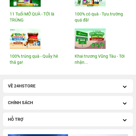
11 Tuổi MỞ QUÀ - TỚI là
100% có quà - Tựu trường
TRÚNG
quá đã!
100% trúng quà - Quẫy hè
Khai trương Vũng Tàu - Tới
thả ga!
nhận...
VỀ 24HSTORE
CHÍNH SÁCH
HỖ TRỢ