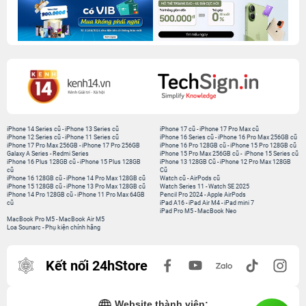
iPhone 14 Series cũ
-
iPhone 13 Series cũ
iPhone 17 cũ
-
iPhone 17 Pro Max cũ
iPhone 12 Series cũ
-
iPhone 11 Series cũ
iPhone 16 Series cũ
-
iPhone 16 Pro Max 256GB cũ
iPhone 17 Pro Max 256GB
-
iPhone 17 Pro 256GB
iPhone 16 Pro 128GB cũ
-
iPhone 15 Pro 128GB cũ
Galaxy A Series
-
Redmi Series
iPhone 15 Pro Max 256GB cũ
-
iPhone 15 Series cũ
iPhone 16 Plus 128GB cũ
-
iPhone 15 Plus 128GB
iPhone 13 128GB Cũ
-
iPhone 12 Pro Max 128GB
cũ
Cũ
iPhone 16 128GB cũ
-
iPhone 14 Pro Max 128GB cũ
Watch cũ
-
AirPods cũ
iPhone 15 128GB cũ
-
iPhone 13 Pro Max 128GB cũ
Watch Series 11
-
Watch SE 2025
iPhone 14 Pro 128GB cũ
-
iPhone 11 Pro Max 64GB
Pencil Pro 2024
-
Apple AirPods
cũ
iPad A16
-
iPad Air M4
-
iPad mini 7
iPad Pro M5
-
MacBook Neo
MacBook Pro M5
-
MacBook Air M5
Loa Sounarc
-
Phụ kiện chính hãng
Kết nối 24hStore
Website thành viên: