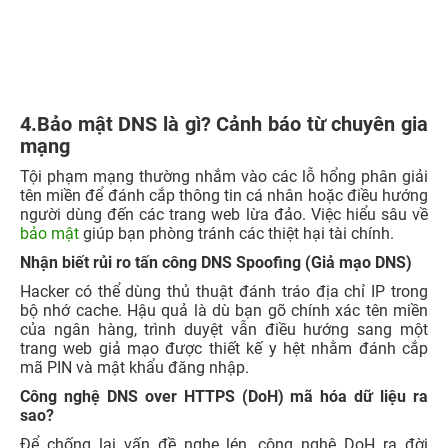
4.Bảo mật DNS là gì? Cảnh báo từ chuyên gia
mạng
Tội phạm mạng thường nhắm vào các lỗ hổng phân giải
tên miền để đánh cắp thông tin cá nhân hoặc điều hướng
người dùng đến các trang web lừa đảo. Việc hiểu sâu về
bảo mật
giúp bạn phòng tránh các thiệt hại tài chính.
Nhận biết rủi ro tấn công DNS Spoofing (Giả mạo DNS)
Hacker có thể dùng thủ thuật đánh tráo địa chỉ IP trong
bộ nhớ cache. Hậu quả là dù bạn gõ chính xác tên miền
của ngân hàng, trình duyệt vẫn điều hướng sang một
trang web giả mạo được thiết kế y hệt nhằm đánh cắp
mã PIN và mật khẩu đăng nhập.
Công nghệ DNS over HTTPS (DoH) mã hóa dữ liệu ra
sao?
Để chống lại vấn đề nghe lén, công nghệ DoH ra đời