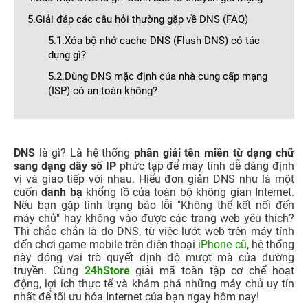
5.Giải đáp các câu hỏi thường gặp về DNS (FAQ)
5.1.Xóa bộ nhớ cache DNS (Flush DNS) có tác
dụng gì?
5.2.Dùng DNS mặc định của nhà cung cấp mạng
(ISP) có an toàn không?
DNS
là gì? Là hệ thống
phân giải tên miền từ dạng chữ
sang dạng dãy số IP
phức tạp để máy tính dễ dàng định
vị và giao tiếp với nhau. Hiểu đơn giản DNS như là một
cuốn
danh bạ
khổng lồ của toàn bộ không gian Internet.
Nếu bạn gặp tình trạng báo lỗi "Không thể kết nối đến
máy chủ" hay không vào được các trang web yêu thích?
Thì chắc chắn là do DNS, từ việc lướt web trên máy tính
đến chơi game mobile trên điện thoại
iPhone cũ
, hệ thống
này đóng vai trò quyết định độ mượt mà của đường
truyền. Cùng
24hStore
giải mã toàn tập cơ chế hoạt
động, lợi ích thực tế và khám phá những máy chủ uy tín
nhất để tối ưu hóa Internet của bạn ngay hôm nay!