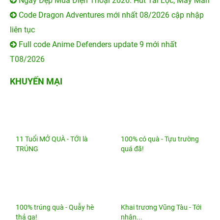
Ngày Đẹp Mua Điện Thoại 2026: Hút Tài Lộc, May Mắn
Code Dragon Adventures mới nhất 08/2026 cập nhập
liên tục
Full code Anime Defenders update 9 mới nhất
T08/2026
KHUYẾN MẠI
11 Tuổi MỞ QUÀ - TỚI là
100% có quà - Tựu trường
TRÚNG
quá đã!
100% trúng quà - Quẫy hè
Khai trương Vũng Tàu - Tới
thả ga!
nhận...