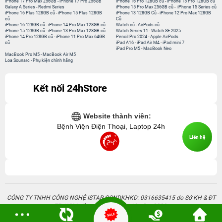
iPhone 17 Pro Max 256GB
-
iPhone 17 Pro 256GB
iPhone 16 Pro 128GB cũ
-
iPhone 15 Pro 128GB cũ
Galaxy A Series
-
Redmi Series
iPhone 15 Pro Max 256GB cũ
-
iPhone 15 Series cũ
iPhone 16 Plus 128GB cũ
-
iPhone 15 Plus 128GB
iPhone 13 128GB Cũ
-
iPhone 12 Pro Max 128GB
cũ
Cũ
iPhone 16 128GB cũ
-
iPhone 14 Pro Max 128GB cũ
Watch cũ
-
AirPods cũ
iPhone 15 128GB cũ
-
iPhone 13 Pro Max 128GB cũ
Watch Series 11
-
Watch SE 2025
iPhone 14 Pro 128GB cũ
-
iPhone 11 Pro Max 64GB
Pencil Pro 2024
-
Apple AirPods
cũ
iPad A16
-
iPad Air M4
-
iPad mini 7
iPad Pro M5
-
MacBook Neo
MacBook Pro M5
-
MacBook Air M5
Loa Sounarc
-
Phụ kiện chính hãng
Kết nối 24hStore
Website thành viên:
Bệnh Viện Điện Thoại, Laptop 24h
Liên hệ
CÔNG TY TNHH CÔNG NGHỆ ISTAR GCNDKHKD: 0316635415 do Sở KH & ĐT
TP. HCM cấp ngày 11 tháng 12 năm 2020.
Người Đại Diện: Hồ Tác Thành. Địa chỉ: 389 Quang Trung, Gò Vấp, Hồ Chí Minh.