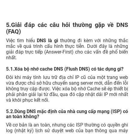
5.Giải đáp các câu hỏi thường gặp về DNS
(FAQ)
Việc tìm hiểu
DNS là gì
thường đi kèm với những thắc
mắc về quá trình cấu hình thực tiễn. Dưới đây là những
giải đáp trực tiếp (Answer-First) cho các vấn đề phổ biến
nhất.
5.1.Xóa bộ nhớ cache DNS (Flush DNS) có tác dụng gì?
Đôi khi máy tính lưu trữ địa chỉ IP cũ của một trang web
vừa được chủ sở hữu chuyển sang server mới, dẫn đến lỗi
không truy cập được. Việc xóa bộ nhớ Cache sẽ ép thiết bị
phải phân giải lại từ đầu, qua đó cập nhật dải IP mới nhất
và khôi phục kết nối.
5.2.Dùng DNS mặc định của nhà cung cấp mạng (ISP) có
an toàn không?
Về cơ bản là an toàn, nhưng các ISP thường có quyền ghi
log (nhật ký) lịch sử duyệt web của bạn thông qua máy