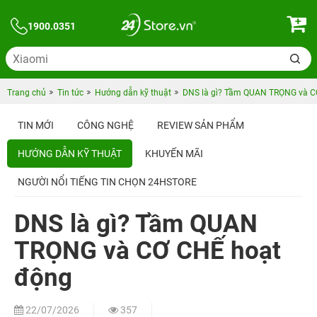
1900.0351
Trang chủ
Tin tức
Hướng dẫn kỹ thuật
DNS là gì? Tầm QUAN TRỌNG và C
TIN MỚI
CÔNG NGHỆ
REVIEW SẢN PHẨM
HƯỚNG DẪN KỸ THUẬT
KHUYẾN MÃI
NGƯỜI NỔI TIẾNG TIN CHỌN 24HSTORE
DNS là gì? Tầm QUAN
TRỌNG và CƠ CHẾ hoạt
động
22/07/2026
357