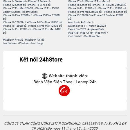
CÔNG TY TNHH CÔNG NGHỆ ISTAR GCNDKHKD: 0316635415 do Sở KH & ĐT
TP. HCM cấp ngày 11 tháng 12 năm 2020.
Người Đại Diện: Hồ Tác Thành. Địa chỉ: 389 Quang Trung, Gò Vấp, Hồ Chí Minh.