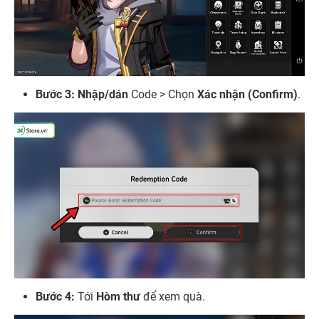
Bước 3: Nhập/dán
Code > Chọn
Xác nhận (Confirm)
.
Bước 4:
Tới
Hòm thư
để xem quà.