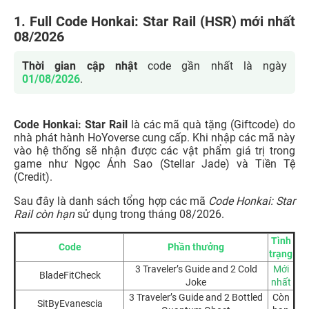
1. Full Code Honkai: Star Rail (HSR) mới nhất
08/2026
Thời gian cập nhật
code gần nhất là ngày
01/08/2026
.
Code Honkai: Star Rail
là các mã quà tặng (Giftcode) do
nhà phát hành HoYoverse cung cấp. Khi nhập các mã này
vào hệ thống sẽ nhận được các vật phẩm giá trị trong
game như Ngọc Ánh Sao (Stellar Jade) và Tiền Tệ
(Credit).
Sau đây là danh sách tổng hợp các mã
Code Honkai: Star
Rail còn hạn
sử dụng trong tháng 08/2026.
Tình
Code
Phần thưởng
trạng
3 Traveler’s Guide and 2 Cold
Mới
BladeFitCheck
Joke
nhất
3 Traveler’s Guide and 2 Bottled
Còn
SitByEvanescia