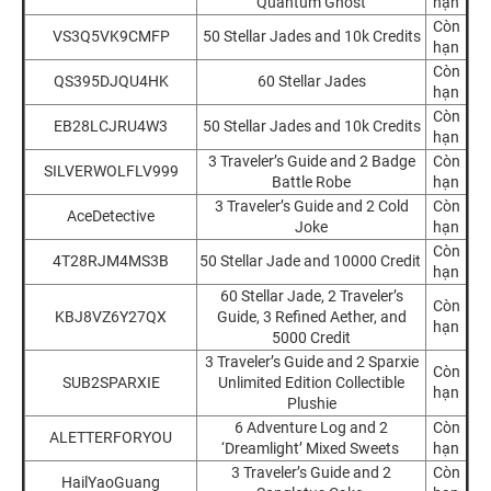
Quantum Ghost
hạn
Còn
VS3Q5VK9CMFP
50 Stellar Jades and 10k Credits
hạn
Còn
QS395DJQU4HK
60 Stellar Jades
hạn
Còn
EB28LCJRU4W3
50 Stellar Jades and 10k Credits
hạn
3 Traveler’s Guide and 2 Badge
Còn
SILVERWOLFLV999
Battle Robe
hạn
3 Traveler’s Guide and 2 Cold
Còn
AceDetective
Joke
hạn
Còn
4T28RJM4MS3B
50 Stellar Jade and 10000 Credit
hạn
60 Stellar Jade, 2 Traveler’s
Còn
KBJ8VZ6Y27QX
Guide, 3 Refined Aether, and
hạn
5000 Credit
3 Traveler’s Guide and 2 Sparxie
Còn
SUB2SPARXIE
Unlimited Edition Collectible
hạn
Plushie
6 Adventure Log and 2
Còn
ALETTERFORYOU
‘Dreamlight’ Mixed Sweets
hạn
3 Traveler’s Guide and 2
Còn
HailYaoGuang