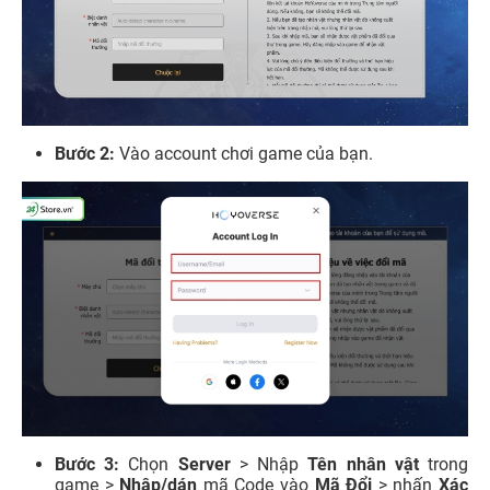
Bước 2:
Vào account chơi game của bạn.
Bước 3:
Chọn
Server
> Nhập
Tên nhân vật
trong
game >
Nhập/dán
mã Code vào
Mã Đổi
> nhấn
Xác