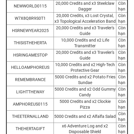
20,000 Credits and x3 Steelclaw
Còn
NEWWORLD0115
Dagger
hạn
20,000 Credits, x3 Lost Crystal,
Còn
W7X8Q8R9S0T1
x3 Topological Acceleration Band
hạn
20,000 Credits and x3 Traveler's
Còn
HSRNEWYEAR2025
Guide
hạn
10,000 Credits and x2 Life
Còn
THISISTHEHERTA
Transmitter
hạn
20,000 Credits and x3 Traveler's
Còn
HSRINGAMESTOP
Guide
hạn
10,000 Credits and x2 High-Tech
Còn
HELLOAMPHOREUS
Protective Gear
hạn
5000 Credits and x2 Potato Fries
Còn
REMEMBRANCE
Sundae
hạn
5000 Credits and x2 Odd Gummy
Còn
LIGHTTHEWAY
Candy
hạn
5000 Credits and x2 Clockie
Còn
AMPHOREUS0115
Pizza
hạn
Còn
THEETERNALLAND
5000 Credits and x2 Alfalfa Salad
hạn
x6 Adventure Log and x2
Còn
THEHERTAGIFT
Disposable Shield
hạn