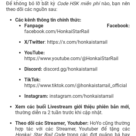
Để không bỏ lỡ bất kỳ
Code HSK miễn phí
nào, bạn nên
theo dõi các nguồn sau:
Các kênh thông tin chính thức:
Fanpage Facebook:
facebook.com/HonkaiStarRail
X/Twitter
: https://x.com/honkaistarrail
YouTube:
https://www.youtube.com/@HonkaiStarRail
Discord:
discord.gg/honkaistarrail
TikTok:
https://www.tiktok.com/@honkaistarrail_official
Instagram:
instagram.com/honkaistarrail
Xem các buổi Livestream giới thiệu phiên bản mới,
thường diễn ra 2 tuần trước khi cập nhật.
Theo dõi các Streamer, Youtuber:
HoYo cũng thường
hợp tác với các Streamer, Youtuber để tặng các
Honkai: Star Rail Code
trong các đợt quảng bá hay