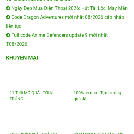
100% trúng quà - Quẫy hè
Khai trương Vũng Tàu - Tới
thả ga!
nhận...
VỀ 24HSTORE
CHÍNH SÁCH
HỖ TRỢ