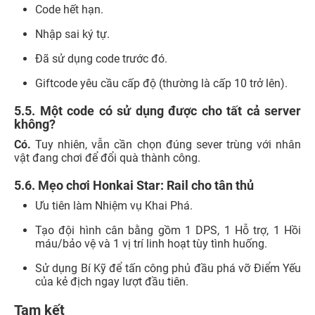
Sử dụng Bí Kỹ để tấn công phủ đầu phá vỡ Điểm Yếu
của kẻ địch ngay lượt đầu tiên.
Tạm kết
Trên đây là tổng hợp đầy đủ các mã
Code Honkai: Star
Rail
mới nhất và hướng dẫn chi tiết cách thức kích hoạt
quà tặng để game thủ không bỏ lỡ phần thưởng hấp dẫn.
Theo dõi các kênh thông tin chính thức và nhập mã quà
tặng đúng cách sẽ giúp bạn gia tăng đáng kể sức mạnh
cho đội hình, tạo bước đệm vững chắc trong mọi trận
chiến.
Nếu muốn tìm thiết bị có hiệu năng ổn định để trải
nghiệm game mượt mà, không giật lag. Hãy đến ngay
24hStore - Hệ thống ủy quyền chính hãng của Apple tại
Việt Nam
để sở hữu các dòng
iPhone
và
iPhone cũ
chất
lượng với giá ưu đãi và chính sách trả góp hấp dẫn. Liên
hệ Hotline
1900.0351
hoặc truy cập website chính thức
của
24hStore
để được đội ngũ chuyên gia tư vấn chọn
máy phù hợp nhất với ngân sách của bạn!