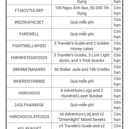
Dụng
hạn
100 Ngọc Ánh Sao, 50.000 Tín
Còn
FTJ6CVTULSXP
Dụng
hạn
Còn
WS25K4Y4C5ET
Quà miễn phí
hạn
Còn
FAREWELL
Quà miễn phí
hạn
3 Traveler's Guide and 2 Golden
Còn
FIGHTWELLMYDEI
Honey cakes
hạn
3 Traveler's Guides, 3 Lost Light
Còn
HSRWHITEDAY2025
dusts, and 3 Trick Snacks
hạn
Còn
DBKMW7MA6XB3
50 Stellar Jade and 10k Credits
hạn
Còn
WHEREISTRIBBIE
Quà miễn phí
hạn
6 Adventure Logs and 2
Còn
HSRCHOCO
Hundred-Layer Sundae
hạn
Còn
2A3LF64ANXSX
Quà miễn phí
hạn
x6 Adventure Log and x2
Còn
HSRCHOCOLATE2025
"Dreamlight" Mixed Sweets
hạn
x3 Traveler's Guide and x2
Còn
AGLAEAGIFT