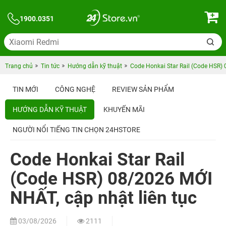
1900.0351
Trang chủ
Tin tức
Hướng dẫn kỹ thuật
Code Honkai Star Rail (Code HSR) 
TIN MỚI
CÔNG NGHỆ
REVIEW SẢN PHẨM
HƯỚNG DẪN KỸ THUẬT
KHUYẾN MÃI
NGƯỜI NỔI TIẾNG TIN CHỌN 24HSTORE
Code Honkai Star Rail
(Code HSR) 08/2026 MỚI
NHẤT, cập nhật liên tục
03/08/2026
2111