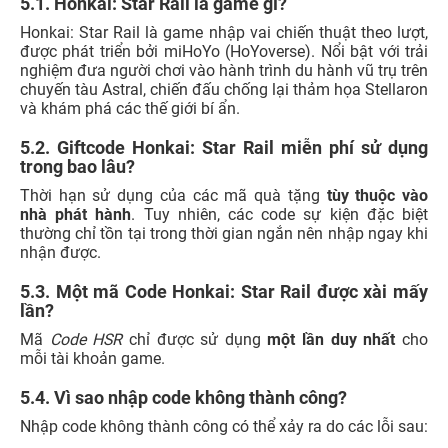
mỗi tài khoản game.
5.4. Vì sao nhập code không thành công?
Nhập code không thành công có thể xảy ra do các lỗi sau:
Code hết hạn.
Nhập sai ký tự.
Đã sử dụng code trước đó.
Giftcode yêu cầu cấp độ (thường là cấp 10 trở lên).
5.5. Một code có sử dụng được cho tất cả server
không?
Có.
Tuy nhiên, vẫn cần chọn đúng sever trùng với nhân
vật đang chơi để đổi quà thành công.
5.6. Mẹo chơi Honkai Star: Rail cho tân thủ
Ưu tiên làm Nhiệm vụ Khai Phá.
Tạo đội hình cân bằng gồm 1 DPS, 1 Hỗ trợ, 1 Hồi
máu/bảo vệ và 1 vị trí linh hoạt tùy tình huống.