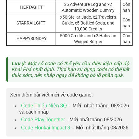
x6 Adventure Log and x2
Còn
HERTAGIFT
Automatic Wooden Dummy
hạn
x50 Stellar Jade, x2 Traveler's
Còn
STARRAILGIFT
Guide, x5 Bottled Soda, and
hạn
10,000 Credits
5000 Credits and x2 Halovian
Còn
HAPPYSUNDAY
Winged Burger
hạn
Lưu ý:
Một số code có thể yêu cầu điều kiện cấp độ
Khai Phá nhất định. Thời hạn sử dụng code có thể kết
thúc sớm, nên nhập ngay để không bỏ lỡ phần quà.
Xem thêm bài viết mới về code game:
Code Thiếu Niên 3Q
- Mới nhất tháng 08/2026
và cách nhập
Code Play Together
- Mới nhất tháng 08/2026
Code Honkai Impact 3
- Mới nhất tháng 08/2026