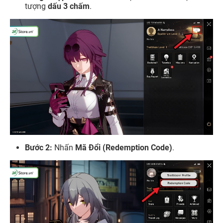
tượng
dấu 3 chấm
.
Bước 2:
Nhấn
Mã Đổi (Redemption Code)
.