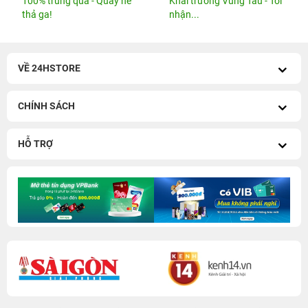
iPhone 14 Series cũ
-
iPhone 13 Series cũ
iPhone 17 cũ
-
iPhone 17 Pro Max cũ
iPhone 12 Series cũ
-
iPhone 11 Series cũ
iPhone 16 Series cũ
-
iPhone 16 Pro Max 256GB cũ
iPhone 17 Pro Max 256GB
-
iPhone 17 Pro 256GB
iPhone 16 Pro 128GB cũ
-
iPhone 15 Pro 128GB cũ
Galaxy A Series
-
Redmi Series
iPhone 15 Pro Max 256GB cũ
-
iPhone 15 Series cũ
iPhone 16 Plus 128GB cũ
-
iPhone 15 Plus 128GB
iPhone 13 128GB Cũ
-
iPhone 12 Pro Max 128GB
cũ
Cũ
iPhone 16 128GB cũ
-
iPhone 14 Pro Max 128GB cũ
Watch cũ
-
AirPods cũ
iPhone 15 128GB cũ
-
iPhone 13 Pro Max 128GB cũ
Watch Series 11
-
Watch SE 2025
iPhone 14 Pro 128GB cũ
-
iPhone 11 Pro Max 64GB
Pencil Pro 2024
-
Apple AirPods
cũ
iPad A16
-
iPad Air M4
-
iPad mini 7
iPad Pro M5
-
MacBook Neo
MacBook Pro M5
-
MacBook Air M5
Loa Sounarc
-
Phụ kiện chính hãng
Kết nối 24hStore
Website thành viên:
Bệnh Viện Điện Thoại, Laptop 24h