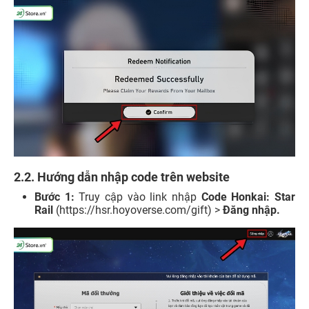
2.2. Hướng dẫn nhập code trên website
Bước 1:
Truy cập vào link nhập
Code Honkai: Star
Rail
(https://hsr.hoyoverse.com/gift) >
Đăng nhập.