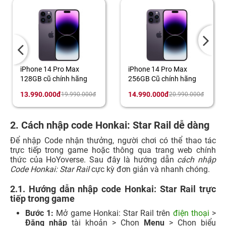
iPhone 14 Pro Max
iPhone 14 Pro Max
128GB cũ chính hãng
256GB Cũ chính hãng
13.990.000đ
14.990.000đ
19.990.000đ
20.990.000đ
2. Cách nhập code Honkai: Star Rail dễ dàng
Để nhập Code nhận thưởng, người chơi có thể thao tác
trực tiếp trong game hoặc thông qua trang web chính
thức của HoYoverse. Sau đây là hướng dẫn
cách nhập
Code Honkai: Star Rail
cực kỳ đơn giản và nhanh chóng.
2.1. Hướng dẫn nhập code Honkai: Star Rail trực
tiếp trong game
Bước 1:
Mở game Honkai: Star Rail trên
điện thoại
>
Đăng nhập
tài khoản > Chọn
Menu
> Chọn biểu