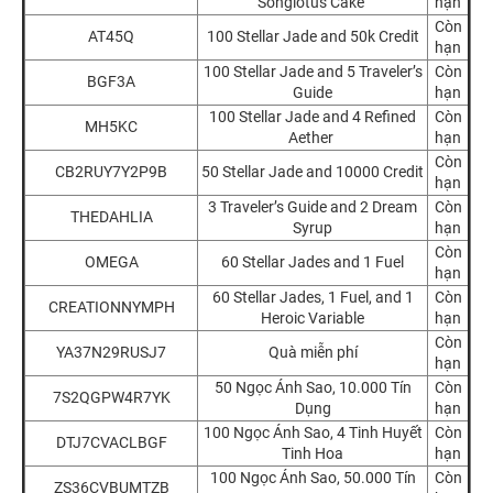
Songlotus Cake
hạn
Còn
AT45Q
100 Stellar Jade and 50k Credit
hạn
100 Stellar Jade and 5 Traveler’s
Còn
BGF3A
Guide
hạn
100 Stellar Jade and 4 Refined
Còn
MH5KC
Aether
hạn
Còn
CB2RUY7Y2P9B
50 Stellar Jade and 10000 Credit
hạn
3 Traveler’s Guide and 2 Dream
Còn
THEDAHLIA
Syrup
hạn
Còn
OMEGA
60 Stellar Jades and 1 Fuel
hạn
60 Stellar Jades, 1 Fuel, and 1
Còn
CREATIONNYMPH
Heroic Variable
hạn
Còn
YA37N29RUSJ7
Quà miễn phí
hạn
50 Ngọc Ánh Sao, 10.000 Tín
Còn
7S2QGPW4R7YK
Dụng
hạn
100 Ngọc Ánh Sao, 4 Tinh Huyết
Còn
DTJ7CVACLBGF
Tinh Hoa
hạn
100 Ngọc Ánh Sao, 50.000 Tín
Còn
ZS36CVBUMTZB