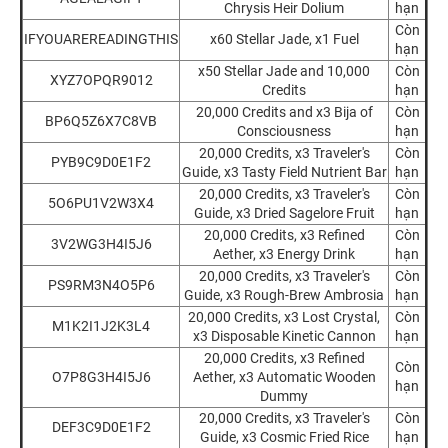
Chrysis Heir Dolium
hạn
Còn
IFYOUAREREADINGTHIS
x60 Stellar Jade, x1 Fuel
hạn
x50 Stellar Jade and 10,000
Còn
XYZ7OPQR9012
Credits
hạn
20,000 Credits and x3 Bija of
Còn
BP6Q5Z6X7C8VB
Consciousness
hạn
20,000 Credits, x3 Traveler's
Còn
PYB9C9D0E1F2
Guide, x3 Tasty Field Nutrient Bar
hạn
20,000 Credits, x3 Traveler's
Còn
5O6PU1V2W3X4
Guide, x3 Dried Sagelore Fruit
hạn
20,000 Credits, x3 Refined
Còn
3V2WG3H4I5J6
Aether, x3 Energy Drink
hạn
20,000 Credits, x3 Traveler's
Còn
PS9RM3N4O5P6
Guide, x3 Rough-Brew Ambrosia
hạn
20,000 Credits, x3 Lost Crystal,
Còn
M1K2I1J2K3L4
x3 Disposable Kinetic Cannon
hạn
20,000 Credits, x3 Refined
Còn
O7P8G3H4I5J6
Aether, x3 Automatic Wooden
hạn
Dummy
20,000 Credits, x3 Traveler's
Còn
DEF3C9D0E1F2
Guide, x3 Cosmic Fried Rice
hạn