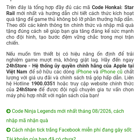
Code Ninja Legends mới nhất tháng 08/2026, cách
nhập mã nhận quà
Cách nhận tick trắng Facebook miễn phí đang gây sốt:
Tài khoản của bạn đã có chưa?
Ngày Đẹp Mua Điện Thoại 2026: Hút Tài Lộc, May Mắn
Code Dragon Adventures mới nhất 08/2026 cập nhập
liên tục
Full code Anime Defenders update 9 mới nhất
T08/2026
KHUYẾN MẠI
11 Tuổi MỞ QUÀ - TỚI là
100% có quà - Tựu trường
TRÚNG
quá đã!