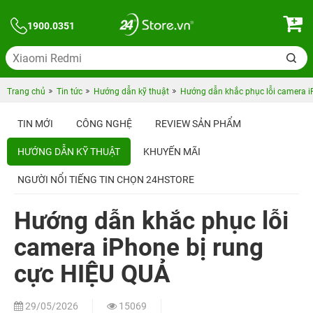
1900.0351
Trang chủ
Tin tức
Hướng dẫn kỹ thuật
Hướng dẫn khắc phục lỗi camera i
TIN MỚI
CÔNG NGHỆ
REVIEW SẢN PHẨM
HƯỚNG DẪN KỸ THUẬT
KHUYẾN MÃI
NGƯỜI NỔI TIẾNG TIN CHỌN 24HSTORE
Hướng dẫn khắc phục lỗi
camera iPhone bị rung
cực HIỆU QUẢ
29/05/2026
15069