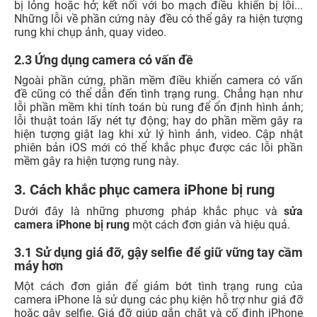
bị lỏng hoặc hở; kết nối với bo mạch điều khiển bị lỗi...
Những lỗi về phần cứng này đều có thể gây ra hiện tượng
rung khi chụp ảnh, quay video.
2.3 Ứng dụng camera có vấn đề
Ngoài phần cứng, phần mềm điều khiển camera có vấn
đề cũng có thể dẫn đến tình trạng rung. Chẳng hạn như
lỗi phần mềm khi tính toán bù rung để ổn định hình ảnh;
lỗi thuật toán lấy nét tự động; hay do phần mềm gây ra
hiện tượng giật lag khi xử lý hình ảnh, video. Cập nhật
phiên bản iOS mới có thể khắc phục được các lỗi phần
mềm gây ra hiện tượng rung này.
3. Cách khắc phục camera iPhone bị rung
Dưới đây là những phương pháp khắc phục và
sửa
camera iPhone bị rung
một cách đơn giản và hiệu quả.
3.1 Sử dụng giá đỡ, gậy selfie để giữ vững tay cầm
máy hơn
Một cách đơn giản để giảm bớt tình trạng rung của
camera iPhone là sử dụng các phụ kiện hỗ trợ như giá đỡ
hoặc gậy selfie. Giá đỡ giúp gắn chặt và cố định iPhone