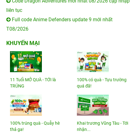
Code Dragon Adventures mới nhất 08/2026 cập nhập
liên tục
Full code Anime Defenders update 9 mới nhất
T08/2026
KHUYẾN MẠI
11 Tuổi MỞ QUÀ - TỚI là
100% có quà - Tựu trường
TRÚNG
quá đã!
100% trúng quà - Quẫy hè
Khai trương Vũng Tàu - Tới
thả ga!
nhận...