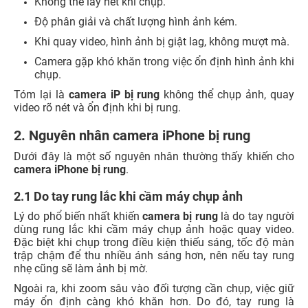
Không thể lấy nét khi chụp.
Độ phân giải và chất lượng hình ảnh kém.
Khi quay video, hình ảnh bị giật lag, không mượt mà.
Camera gặp khó khăn trong việc ổn định hình ảnh khi
chụp.
Tóm lại là
camera iP bị rung
không thể chụp ảnh, quay
video rõ nét và ổn định khi bị rung.
2. Nguyên nhân camera iPhone bị rung
Dưới đây là một số nguyên nhân thường thấy khiến cho
camera iPhone bị rung
.
2.1 Do tay rung lắc khi cầm máy chụp ảnh
Lý do phổ biến nhất khiến
camera bị rung
là do tay người
dùng rung lắc khi cầm máy chụp ảnh hoặc quay video.
Đặc biệt khi chụp trong điều kiện thiếu sáng, tốc độ màn
trập chậm để thu nhiều ánh sáng hơn, nên nếu tay rung
nhẹ cũng sẽ làm ảnh bị mờ.
Ngoài ra, khi zoom sâu vào đối tượng cần chụp, việc giữ
máy ổn định càng khó khăn hơn. Do đó, tay rung là