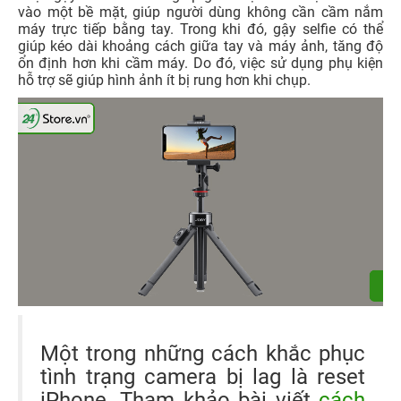
vào một bề mặt, giúp người dùng không cần cầm nắm
máy trực tiếp bằng tay. Trong khi đó, gậy selfie có thể
giúp kéo dài khoảng cách giữa tay và máy ảnh, tăng độ
ổn định hơn khi cầm máy. Do đó, việc sử dụng phụ kiện
hỗ trợ sẽ giúp hình ảnh ít bị rung hơn khi chụp.
Một trong những cách khắc phục
tình trạng camera bị lag là reset
iPhone. Tham khảo bài viết
cách