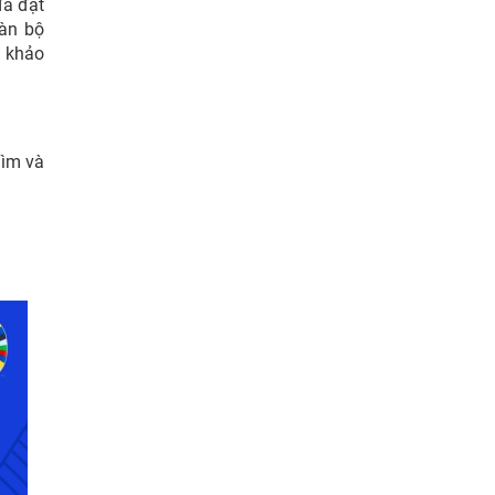
đã đạt
oàn bộ
m khảo
Tìm và