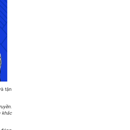
và tận
ruyền.
h khắc