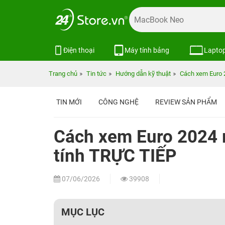
Điện thoại
Máy tính bảng
Lapto
Trang chủ
Tin tức
Hướng dẫn kỹ thuật
Cách xem Euro 2
TIN MỚI
CÔNG NGHỆ
REVIEW SẢN PHẨM
Cách xem Euro 2024 m
tính TRỰC TIẾP
07/06/2026
39908
MỤC LỤC