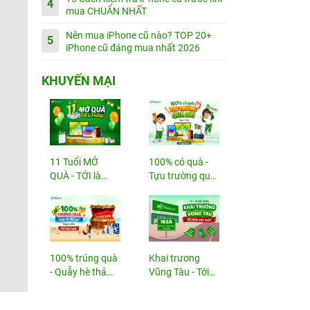
4
mua CHUẨN NHẤT
Nên mua iPhone cũ nào? TOP 20+
5
iPhone cũ đáng mua nhất 2026
KHUYẾN MẠI
11 Tuổi MỞ
100% có quà -
QUÀ - TỚI là
Tựu trường quá
TRÚNG
đã!
100% trúng quà
Khai trương
- Quẫy hè thả
Vũng Tàu - Tới
ga!
nhận...