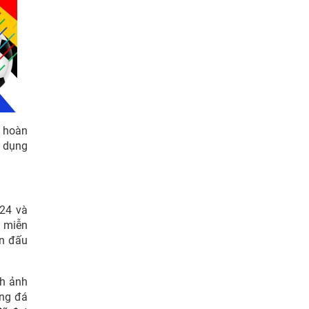
à hoàn
 dụng
024 và
á miễn
ận đấu
nh ảnh
óng đá