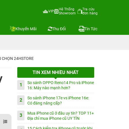
Hệ Thống
Tra cứu
VIP
Showroom
đơn hàng
Khuyến Mãi
Thu Đổi
Tin Tức
IN CHỌN 24HSTORE
TIN XEM NHIỀU NHẤT
y
So sánh OPPO Reno14 Pro và iPhone
1
16: Máy nào mạnh hơn?
So sánh iPhone 17e vs iPhone 16e:
2
Có đáng nâng cấp?
Mua iPhone cũ ở đâu uy tín? TOP 11+
3
Địa chỉ mua iPhone cũ UY TÍN
15 Cách kiểm tra iPhone cũ trước khi