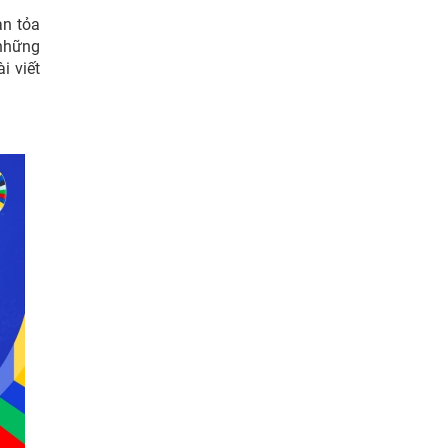
an tỏa
những
i viết