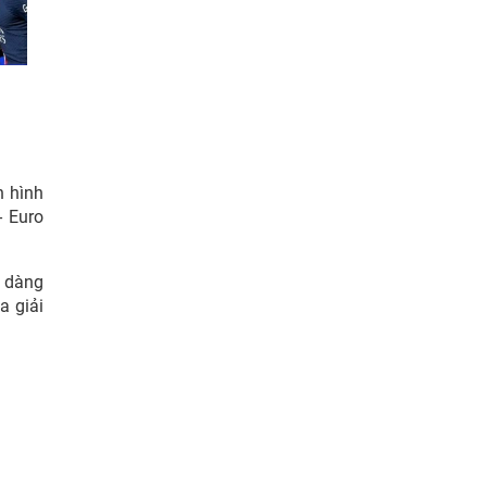
n hình
- Euro
ễ dàng
a giải