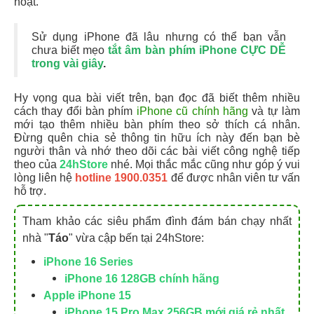
hoạt.
Sử dụng iPhone đã lâu nhưng có thể bạn vẫn
chưa biết mẹo
tắt âm bàn phím iPhone CỰC DỄ
trong vài giây
.
Hy vọng qua bài viết trên, bạn đọc đã biết thêm nhiều
cách thay đổi bàn phím
iPhone cũ chính hãng
và tự làm
mới tạo thêm nhiều bàn phím theo sở thích cá nhân.
Đừng quên chia sẻ thông tin hữu ích này đến bạn bè
người thân và nhớ theo dõi các bài viết công nghệ tiếp
theo của
24hStore
nhé. Mọi thắc mắc cũng như góp ý vui
lòng liên hệ
hotline 1900.0351
để được nhân viên tư vấn
hỗ trợ.
Tham khảo các siêu phẩm đình đám bán chạy nhất
nhà "
Táo
" vừa cập bến tại 24hStore:
iPhone 16 Series
iPhone 16 128GB chính hãng
Apple iPhone 15
iPhone 15 Pro Max 256GB mới giá rẻ nhất