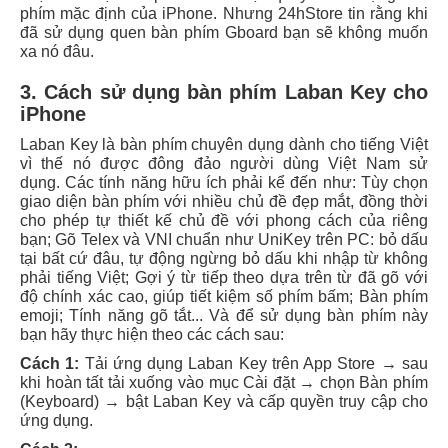
phím mặc định của iPhone. Nhưng 24hStore tin rằng khi
đã sử dụng quen bàn phím Gboard bạn sẽ không muốn
xa nó đâu.
3. Cách sử dụng bàn phím Laban Key cho
iPhone
Laban Key là bàn phím chuyên dụng dành cho tiếng Việt
vì thế nó được đông đảo người dùng Việt Nam sử
dụng.
Các tính năng hữu ích phải kể đến như:
Tùy chọn
giao diện bàn phím với nhiều chủ đề đẹp mắt, đồng thời
cho phép tự thiết kế chủ đề với phong cách của riêng
bạn;
Gõ Telex và VNI chuẩn như UniKey trên PC: bỏ dấu
tại bất cứ đâu, tự động ngừng bỏ dấu khi nhập từ không
phải tiếng Việt;
Gợi ý từ tiếp theo dựa trên từ đã gõ với
độ chính xác cao, giúp tiết kiệm số phím bấm;
Bàn phím
emoji; Tính năng gõ tắt... Và để sử dụng bàn phím này
bạn hãy thực hiện theo các cách sau:
Cách 1:
Tải ứng dụng Laban Key trên App Store → sau
khi hoàn tất tải xuống vào mục Cài đặt → chọn Bàn phím
(Keyboard) → bật Laban Key và cấp quyền truy cập cho
ứng dụng.