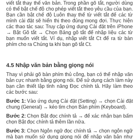
viết tắt thay thế văn bản. Trong phần gõ tắt, người dùng
có thể bật chế độ cho phép viết tắt theo yêu cầu của bạn.
Bạn cần bật chế độ Luôn thay thế từ viết tắt để các từ
mình cài đặt sẽ hiển thị theo đúng mong đợi. Thực hiện
các thao tác sau: Truy cập ứng dụng Cài đặt trên iPhone
→ Bật Gõ tắt → Chọn Bảng gõ tắt để nhập liệu các từ
bạn muốn viết tắt. Ví dụ, nhập viết tắt Ct để ra từ bàn
phím cho ra Chúng ta khi bạn gõ tắt Ct.
4.5 Nhập văn bản bằng giọng nói
Thay vì phải gõ bàn phím thủ công, bạn có thể nhập văn
bản cực nhanh bằng giọng nói. Để sử dụng cách làm này
bạn cần thiết lập tính năng Đọc chính tả. Hãy làm theo
các bước sau:
Bước 1:
Vào ứng dụng Cài đặt (Setting) → chọn Cài đặt
chung (General) → kéo tìm chọn Bàn phím (Keyboard).
Bước 2:
Chọn Bật đọc chính tả → để xác nhận bạn bấm
chọn Bật đọc chính tả thêm lần nữa.
Bước 3:
Chọn Ngôn ngữ đọc chính tả → chọn ngôn ngữ
mà bạn muốn sử dụng giọng nói để nhập văn bản như