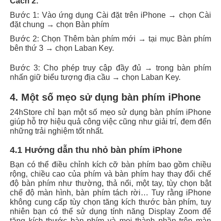
Cách 2:
Bước 1: Vào ứng dụng Cài đặt trên iPhone → chọn Cài
đặt chung → chọn Bàn phím
Bước 2: Chọn Thêm bàn phím mới → tại mục Bàn phím
bên thứ 3 → chọn Laban Key.
Bước 3: Cho phép truy cập đầy đủ → trong bàn phím
nhấn giữ biểu tượng địa cầu → chọn Laban Key.
4. Một số mẹo sử dụng bàn phím iPhone
24hStore chỉ bạn một số mẹo sử dụng bàn phím iPhone
giúp hỗ trợ hiệu quả công việc cũng như giải trí, đem đến
những trải nghiệm tốt nhất.
4.1 Hướng dẫn thu nhỏ bàn phím iPhone
Bạn có thể điều chỉnh kích cỡ bàn phím bao gồm chiều
rộng, chiều cao của phím và bàn phím hay thay đổi chế
độ bàn phím như thường, thả nổi, một tay, tùy chọn bật
chế độ màn hình, bàn phím tách rời… Tuy rằng iPhone
không cung cấp tùy chọn tăng kích thước bàn phím, tuy
nhiên bạn có thể sử dụng tính năng Display Zoom để
tăng kích thước bàn phím và mọi thành phần trên màn