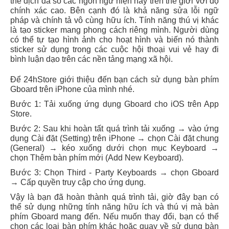
thể dịch đa số các ngôn ngữ hiện nay trên thế giới với độ
chính xác cao. Bên cạnh đó là khả năng sửa lỗi ngữ
pháp và chính tả vô cùng hữu ích. Tính năng thú vị khác
là tạo sticker mang phong cách riêng mình. Người dùng
có thể tự tạo hình ảnh cho hoạt hình và biến nó thành
sticker sử dụng trong các cuộc hội thoại vui vẻ hay đi
bình luận dạo trên các nền tảng mạng xã hội.
Để 24hStore giới thiệu đến bạn cách sử dụng bàn phím
Gboard trên iPhone của mình nhé.
Bước 1: Tải xuống ứng dụng Gboard cho iOS trên App
Store.
Bước 2: Sau khi hoàn tất quá trình tải xuống → vào ứng
dụng Cài đặt (Setting) trên iPhone → chọn Cài đặt chung
(General) → kéo xuống dưới chọn mục Keyboard →
chọn Thêm bàn phím mới (Add New Keyboard).
Bước 3: Chọn Third - Party Keyboards → chọn Gboard
→ Cấp quyền truy cập cho ứng dụng.
Vậy là bạn đã hoàn thành quá trình tải, giờ đây bạn có
thể sử dụng những tính năng hữu ích và thú vị mà bàn
phím Gboard mang đến. Nếu muốn thay đổi, bạn có thể
chọn các loại bàn phím khác hoặc quay về sử dụng bàn