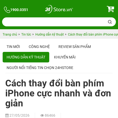
1900.0351
Trang chủ
Tin tức
Hướng dẫn kỹ thuật
Cách thay đổi bàn phím iPhone cự
TIN MỚI
CÔNG NGHỆ
REVIEW SẢN PHẨM
HƯỚNG DẪN KỸ THUẬT
KHUYẾN MÃI
NGƯỜI NỔI TIẾNG TIN CHỌN 24HSTORE
Cách thay đổi bàn phím
iPhone cực nhanh và đơn
giản
27/05/2026
86466