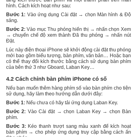
hình. Cách kích hoạt như sau:
Bước 1:
Vào ứng dụng Cài đặt → chọn Màn hình & Độ
sáng.
Bước 2:
Vào mục Thu phóng hiển thị → nhấn chọn Xem
→ chuyển chế độ xem thành Đã thu phóng → nhấn nút
Đặt.
Lúc này điện thoại iPhone sẽ khởi động cài đặt thu phóng
mới bao gồm biểu tượng, bàn phím, văn bản… Hoặc bạn
có thể thay đổi kích thước bằng cách sử dụng bàn phím
của bên thứ 3 như Gboard, Laban Key…
4.2 Cách chỉnh bàn phím iPhone có số
Nếu bạn muốn thêm hàng phím số vào bàn phím cho tiện
sử dụng, hãy làm theo hướng dẫn dưới đây:
Bước 1:
Nếu chưa có hãy tải ứng dụng Laban Key.
Bước 2:
Vào Cài đặt → chọn Laban Key → chọn Bàn
phím.
Bước 3:
Kéo thanh trượt sang màu xanh để kích hoạt
bàn phím → cho phép ứng dụng truy cập bằng cách ấn