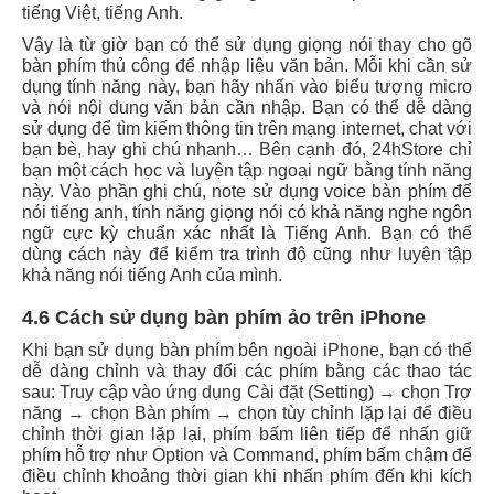
tiếng Việt, tiếng Anh.
Vậy là từ giờ bạn có thể sử dụng giọng nói thay cho gõ
bàn phím thủ công để nhập liệu văn bản. Mỗi khi cần sử
dụng tính năng này, bạn hãy nhấn vào biểu tượng micro
và nói nội dung văn bản cần nhập. Bạn có thể dễ dàng
sử dụng để tìm kiếm thông tin trên mạng internet, chat với
bạn bè, hay ghi chú nhanh… Bên cạnh đó, 24hStore chỉ
bạn một cách học và luyện tập ngoại ngữ bằng tính năng
này. Vào phần ghi chú, note sử dụng voice bàn phím để
nói tiếng anh, tính năng giọng nói có khả năng nghe ngôn
ngữ cực kỳ chuẩn xác nhất là Tiếng Anh. Bạn có thể
dùng cách này để kiểm tra trình độ cũng như luyện tập
khả năng nói tiếng Anh của mình.
4.6 Cách sử dụng bàn phím ảo trên iPhone
Khi bạn sử dụng bàn phím bên ngoài iPhone, bạn có thể
dễ dàng chỉnh và thay đổi các phím bằng các thao tác
sau: Truy cập vào ứng dụng Cài đặt (Setting) → chọn Trợ
năng → chọn Bàn phím → chọn tùy chỉnh lặp lại để điều
chỉnh thời gian lặp lại, phím bấm liên tiếp để nhấn giữ
phím hỗ trợ như Option và Command, phím bấm chậm để
điều chỉnh khoảng thời gian khi nhấn phím đến khi kích