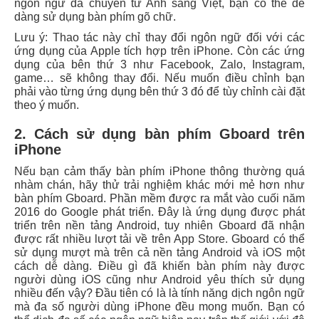
ngôn ngữ đã chuyển từ Anh sang Việt, bạn có thể dễ
dàng sử dụng bàn phím gõ chữ.
Lưu ý: Thao tác này chỉ thay đổi ngôn ngữ đối với các
ứng dụng của Apple tích hợp trên iPhone. Còn các ứng
dụng của bên thứ 3 như Facebook, Zalo, Instagram,
game… sẽ không thay đổi. Nếu muốn điều chỉnh bạn
phải vào từng ứng dụng bên thứ 3 đó để tùy chỉnh cài đặt
theo ý muốn.
2. Cách sử dụng bàn phím Gboard trên
iPhone
Nếu bạn cảm thấy bàn phím iPhone thông thường quá
nhàm chán, hãy thử trải nghiệm khác mới mẻ hơn như
bàn phím Gboard. Phần mềm được ra mắt vào cuối năm
2016 do Google phát triển. Đây là ứng dụng được phát
triển trên nền tảng Android, tuy nhiên Gboard đã nhận
được rất nhiều lượt tải về trên App Store. Gboard có thể
sử dụng mượt mà trên cả nền tảng Android và iOS một
cách dễ dàng. Điều gì đã khiến bàn phím này được
người dùng iOS cũng như Android yêu thích sử dụng
nhiều đến vậy? Đầu tiên có là là tính năng dịch ngôn ngữ
mà đa số người dùng iPhone đều mong muốn. Bạn có