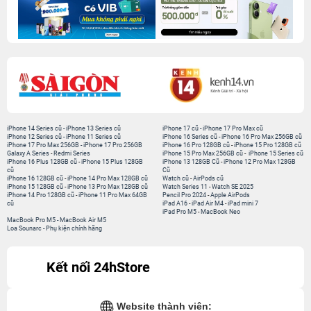
iPhone 14 Series cũ
-
iPhone 13 Series cũ
iPhone 17 cũ
-
iPhone 17 Pro Max cũ
iPhone 12 Series cũ
-
iPhone 11 Series cũ
iPhone 16 Series cũ
-
iPhone 16 Pro Max 256GB cũ
iPhone 17 Pro Max 256GB
-
iPhone 17 Pro 256GB
iPhone 16 Pro 128GB cũ
-
iPhone 15 Pro 128GB cũ
Galaxy A Series
-
Redmi Series
iPhone 15 Pro Max 256GB cũ
-
iPhone 15 Series cũ
iPhone 16 Plus 128GB cũ
-
iPhone 15 Plus 128GB
iPhone 13 128GB Cũ
-
iPhone 12 Pro Max 128GB
cũ
Cũ
iPhone 16 128GB cũ
-
iPhone 14 Pro Max 128GB cũ
Watch cũ
-
AirPods cũ
iPhone 15 128GB cũ
-
iPhone 13 Pro Max 128GB cũ
Watch Series 11
-
Watch SE 2025
iPhone 14 Pro 128GB cũ
-
iPhone 11 Pro Max 64GB
Pencil Pro 2024
-
Apple AirPods
cũ
iPad A16
-
iPad Air M4
-
iPad mini 7
iPad Pro M5
-
MacBook Neo
MacBook Pro M5
-
MacBook Air M5
Loa Sounarc
-
Phụ kiện chính hãng
Kết nối 24hStore
Website thành viên: