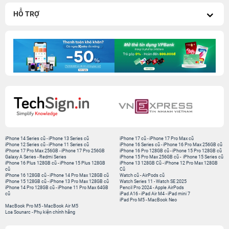
HỖ TRỢ
iPhone 14 Series cũ
-
iPhone 13 Series cũ
iPhone 17 cũ
-
iPhone 17 Pro Max cũ
iPhone 12 Series cũ
-
iPhone 11 Series cũ
iPhone 16 Series cũ
-
iPhone 16 Pro Max 256GB cũ
iPhone 17 Pro Max 256GB
-
iPhone 17 Pro 256GB
iPhone 16 Pro 128GB cũ
-
iPhone 15 Pro 128GB cũ
Galaxy A Series
-
Redmi Series
iPhone 15 Pro Max 256GB cũ
-
iPhone 15 Series cũ
iPhone 16 Plus 128GB cũ
-
iPhone 15 Plus 128GB
iPhone 13 128GB Cũ
-
iPhone 12 Pro Max 128GB
cũ
Cũ
iPhone 16 128GB cũ
-
iPhone 14 Pro Max 128GB cũ
Watch cũ
-
AirPods cũ
iPhone 15 128GB cũ
-
iPhone 13 Pro Max 128GB cũ
Watch Series 11
-
Watch SE 2025
iPhone 14 Pro 128GB cũ
-
iPhone 11 Pro Max 64GB
Pencil Pro 2024
-
Apple AirPods
cũ
iPad A16
-
iPad Air M4
-
iPad mini 7
iPad Pro M5
-
MacBook Neo
MacBook Pro M5
-
MacBook Air M5
Loa Sounarc
-
Phụ kiện chính hãng