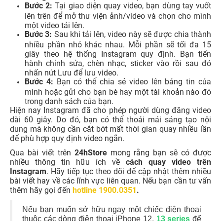
Bước 2:
Tại giao diện quay video, bạn dùng tay vuốt
lên trên để mở thư viện ảnh/video và chọn cho mình
một video tải lên.
Bước 3:
Sau khi tải lên, video này sẽ được chia thành
nhiều phần nhỏ khác nhau. Mỗi phần sẽ tối đa 15
giây theo hệ thống Instagram quy định. Bạn tiến
hành chỉnh sửa, chèn nhạc, sticker vào rồi sau đó
nhấn nút Lưu để lưu video.
Bước 4:
Bạn có thể chia sẻ video lên bảng tin của
mình hoặc gửi cho bạn bè hay một tài khoản nào đó
trong danh sách của bạn.
Hiện nay Instagram đã cho phép người dùng đăng video
dài 60 giây. Do đó, bạn có thể thoải mái sáng tạo nội
dung mà không cần cắt bớt mất thời gian quay nhiều lần
để phù hợp quy định video ngắn.
Qua bài viết trên
24hStore
mong rằng bạn sẽ có được
nhiều thông tin hữu ích về
cách quay video trên
Instagram
. Hãy tiếp tục theo dõi để cập nhật thêm nhiều
bài viết hay về các lĩnh vực liên quan. Nếu bạn cần tư vấn
thêm hãy gọi đến
hotline 1900.0351
.
Nếu bạn muốn sở hữu ngay một chiếc điện thoại
thuộc các dòng điện thoại iPhone 12,
13 series
để