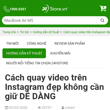
1900.0351
Trang chủ
Tin tức
Hướng dẫn kỹ thuật
Cách quay video trên Instagram đ
TIN MỚI
CÔNG NGHỆ
REVIEW SẢN PHẨM
HƯỚNG DẪN KỸ THUẬT
KHUYẾN MÃI
NGƯỜI NỔI TIẾNG TIN CHỌN 24HSTORE
Cách quay video trên
Instagram đẹp không cần
giữ DỄ DÀNG
03/03/2026
20757
Lenart