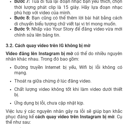
Bước 7:
Tua đi tua lại đoạn nhạc bạn yêu thích, chọn
thời lượng phát clip là 15 giây. Hãy lựa đoạn nhạc
phù hợp với video của mình.
Bước 8:
Bạn cũng có thể thêm lời bài hát bằng cách
di chuyển biểu tượng chữ viết tại vị trí mong muốn.
Bước 9:
Nhấp vào Your Story để đăng video vừa mới
chỉnh sửa lên bảng tin.
3.2. Cách quay video trên IG không bị mờ
Video đăng lên Instagram bị mờ
có thể do nhiều nguyên
nhân khác nhau. Trong đó bao gồm:
Đường truyền Internet bị yếu, Wifi bị lỗi không có
mạng.
Thoát ra giữa chừng ở lúc đăng video.
Chất lượng video không tốt khi làm video dưới thiết
bị.
Ứng dụng bị lỗi, chưa cập nhật kịp.
Việc lưu ý các nguyên nhân gây ra lỗi sẽ giúp bạn khắc
phục đáng kể
cách quay video trên Instagram bị mờ
. Cụ
thể như sau: