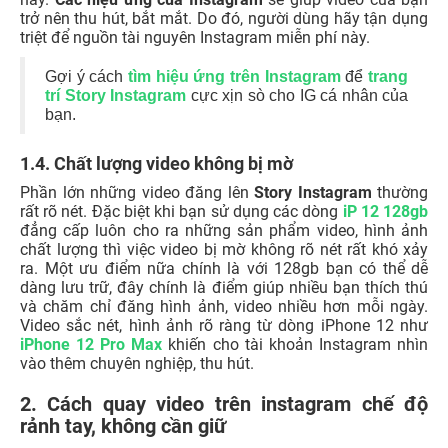
trở nên thu hút, bắt mắt. Do đó, người dùng hãy tận dụng
triệt để nguồn tài nguyên Instagram miễn phí này.
Gợi ý cách
tìm hiệu ứng trên Instagram
để
trang
trí Story Instagram
cực xịn sò cho IG cá nhân của
bạn.
1.4. Chất lượng video không bị mờ
Phần lớn những video đăng lên
Story Instagram
thường
rất rõ nét. Đặc biệt khi bạn sử dụng các dòng
iP 12 128gb
đẳng cấp luôn cho ra những sản phẩm video, hình ảnh
chất lượng thì việc video bị mờ không rõ nét rất khó xảy
ra. Một ưu điểm nữa chính là với 128gb bạn có thể dễ
dàng lưu trữ, đây chính là điểm giúp nhiều bạn thích thú
và chăm chỉ đăng hình ảnh, video nhiều hơn mỗi ngày.
Video sắc nét, hình ảnh rõ ràng từ dòng iPhone 12 như
iPhone 12 Pro Max
khiến cho tài khoản Instagram nhìn
vào thêm chuyên nghiệp, thu hút.
2. Cách quay video trên instagram chế độ
rảnh tay, không cần giữ