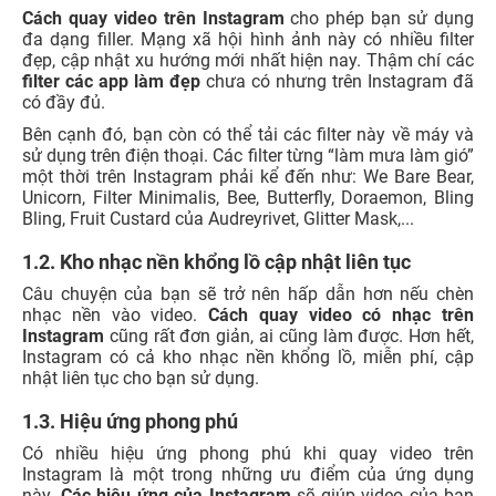
Cách quay video trên Instagram
cho phép bạn sử dụng
đa dạng filler. Mạng xã hội hình ảnh này có nhiều filter
đẹp, cập nhật xu hướng mới nhất hiện nay. Thậm chí các
filter các app làm đẹp
chưa có nhưng trên Instagram đã
có đầy đủ.
Bên cạnh đó, bạn còn có thể tải các filter này về máy và
sử dụng trên điện thoại. Các filter từng “làm mưa làm gió”
một thời trên Instagram phải kể đến như: We Bare Bear,
Unicorn, Filter Minimalis, Bee, Butterfly, Doraemon, Bling
Bling, Fruit Custard của Audreyrivet, Glitter Mask,...
1.2. Kho nhạc nền khổng lồ cập nhật liên tục
Câu chuyện của bạn sẽ trở nên hấp dẫn hơn nếu chèn
nhạc nền vào video.
Cách quay video có nhạc trên
Instagram
cũng rất đơn giản, ai cũng làm được. Hơn hết,
Instagram có cả kho nhạc nền khổng lồ, miễn phí, cập
nhật liên tục cho bạn sử dụng.
1.3. Hiệu ứng phong phú
Có nhiều hiệu ứng phong phú khi quay video trên
Instagram là một trong những ưu điểm của ứng dụng
này.
Các hiệu ứng của Instagram
sẽ giúp video của bạn