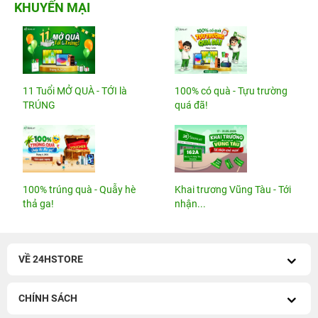
KHUYẾN MẠI
11 Tuổi MỞ QUÀ - TỚI là
100% có quà - Tựu trường
TRÚNG
quá đã!
100% trúng quà - Quẫy hè
Khai trương Vũng Tàu - Tới
thả ga!
nhận...
VỀ 24HSTORE
CHÍNH SÁCH