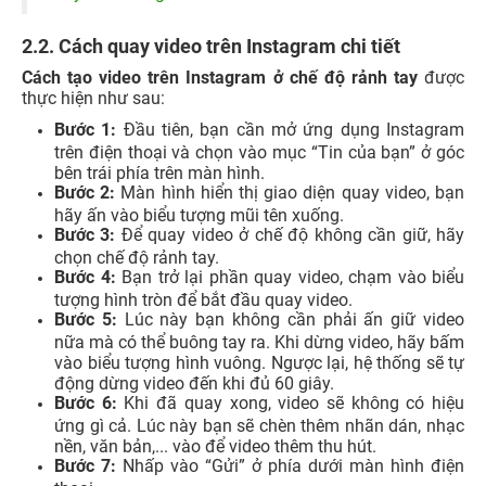
2.2. Cách quay video trên Instagram chi tiết
Cách tạo video trên Instagram ở chế độ rảnh tay
được
thực hiện như sau:
Bước 1:
Đầu tiên, bạn cần mở ứng dụng Instagram
trên điện thoại và chọn vào mục “Tin của bạn” ở góc
bên trái phía trên màn hình.
Bước 2:
Màn hình hiển thị giao diện quay video, bạn
hãy ấn vào biểu tượng mũi tên xuống.
Bước 3:
Để quay video ở chế độ không cần giữ, hãy
chọn chế độ rảnh tay.
Bước 4:
Bạn trở lại phần quay video, chạm vào biểu
tượng hình tròn để bắt đầu quay video.
Bước 5:
Lúc này bạn không cần phải ấn giữ video
nữa mà có thể buông tay ra. Khi dừng video, hãy bấm
vào biểu tượng hình vuông. Ngược lại, hệ thống sẽ tự
động dừng video đến khi đủ 60 giây.
Bước 6:
Khi đã quay xong, video sẽ không có hiệu
ứng gì cả. Lúc này bạn sẽ chèn thêm nhãn dán, nhạc
nền, văn bản,... vào để video thêm thu hút.
Bước 7:
Nhấp vào “Gửi” ở phía dưới màn hình điện