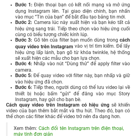
Bước 1:
Điện thoại bạn có kết nối mạng và mở ứng
dụng Instagram lên. Tại giao diện chính, bạn nhấn
vào mục “Tin của bạn” để bắt đầu tạo bảng tin mới.
Bước 2:
Camera lúc này xuất hiện và bạn kéo tất cả
hiệu ứng sang trái. Tiếp theo chọn vào hiệu ứng cuối
cùng có biểu tượng chiếc kính lúp.
Bước 3:
Gõ tên của filter bạn muốn dùng trong
cách
vào vị trí tìm kiếm. Để lấy
quay video trên Instagram
hiệu ứng lấp lánh, bạn gõ từ khóa twinkle, hệ thống
sẽ xuất hiện các mẫu cho bạn lựa chọn.
Bước 4:
Nhấp vào nút “Dùng thử” để apply filter vào
camera.
Bước 5:
Để quay video với filter này, bạn nhấp và giữ
vào hiệu ứng đã chọn.
Bước 6:
Tiếp theo, người dùng có thể lưu video lại về
thiết bị hoặc bấm “gửi” để đăng vào mục Story
Instagram, hay gửi cho bạn bè.
Cách quay video trên Instagram có hiệu ứng
sẽ khiến
video của bạn thêm bắt mắt và thu hút. Theo đó, bạn có
thể chọn các filter khác để video trở nên đa dạng hơn.
Xem thêm:
Cách đổi tên Instagram trên điện thoại,
máy tính đơn giản