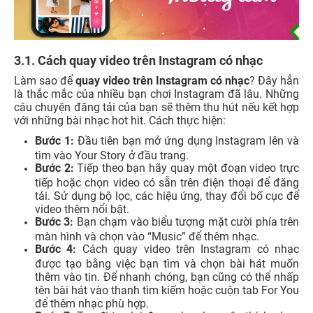
3.1. Cách quay video trên Instagram có nhạc
Làm sao để
quay video trên Instagram có nhạc
? Đây hẳn
là thắc mắc của nhiều bạn chơi Instagram đã lâu. Những
câu chuyện đăng tải của bạn sẽ thêm thu hút nếu kết hợp
với những bài nhạc hot hit. Cách thực hiện:
Bước 1:
Đầu tiên bạn mở ứng dụng Instagram lên và
tìm vào Your Story ở đầu trang.
Bước 2:
Tiếp theo bạn hãy quay một đoạn video trực
tiếp hoặc chọn video có sẵn trên điện thoại để đăng
tải. Sử dụng bộ lọc, các hiệu ứng, thay đổi bố cục để
video thêm nổi bật.
Bước 3:
Bạn chạm vào biểu tượng mặt cười phía trên
màn hình và chọn vào “Music” để thêm nhạc.
Bước 4:
Cách quay video trên Instagram có nhạc
được tạo bằng việc bạn tìm và chọn bài hát muốn
thêm vào tin. Để nhanh chóng, bạn cũng có thể nhấp
tên bài hát vào thanh tìm kiếm hoặc cuộn tab For You
để thêm nhạc phù hợp.