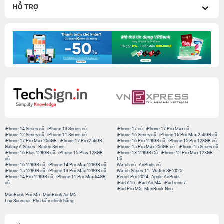
HỖ TRỢ
iPhone 14 Series cũ
-
iPhone 13 Series cũ
iPhone 17 cũ
-
iPhone 17 Pro Max cũ
iPhone 12 Series cũ
-
iPhone 11 Series cũ
iPhone 16 Series cũ
-
iPhone 16 Pro Max 256GB cũ
iPhone 17 Pro Max 256GB
-
iPhone 17 Pro 256GB
iPhone 16 Pro 128GB cũ
-
iPhone 15 Pro 128GB cũ
Galaxy A Series
-
Redmi Series
iPhone 15 Pro Max 256GB cũ
-
iPhone 15 Series cũ
iPhone 16 Plus 128GB cũ
-
iPhone 15 Plus 128GB
iPhone 13 128GB Cũ
-
iPhone 12 Pro Max 128GB
cũ
Cũ
iPhone 16 128GB cũ
-
iPhone 14 Pro Max 128GB cũ
Watch cũ
-
AirPods cũ
iPhone 15 128GB cũ
-
iPhone 13 Pro Max 128GB cũ
Watch Series 11
-
Watch SE 2025
iPhone 14 Pro 128GB cũ
-
iPhone 11 Pro Max 64GB
Pencil Pro 2024
-
Apple AirPods
cũ
iPad A16
-
iPad Air M4
-
iPad mini 7
iPad Pro M5
-
MacBook Neo
MacBook Pro M5
-
MacBook Air M5
Loa Sounarc
-
Phụ kiện chính hãng