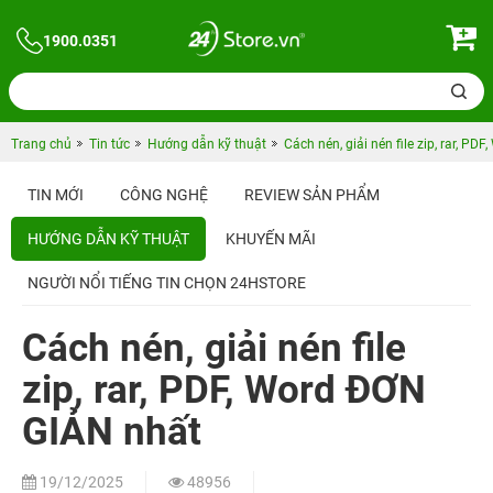
1900.0351
Trang chủ
Tin tức
Hướng dẫn kỹ thuật
Cách nén, giải nén file zip, rar, P
TIN MỚI
CÔNG NGHỆ
REVIEW SẢN PHẨM
HƯỚNG DẪN KỸ THUẬT
KHUYẾN MÃI
NGƯỜI NỔI TIẾNG TIN CHỌN 24HSTORE
Cách nén, giải nén file
zip, rar, PDF, Word ĐƠN
GIẢN nhất
19/12/2025
48956