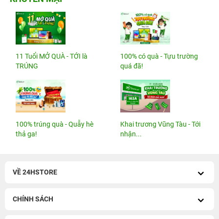
11 Tuổi MỞ QUÀ - TỚI là
100% có quà - Tựu trường
TRÚNG
quá đã!
100% trúng quà - Quẫy hè
Khai trương Vũng Tàu - Tới
thả ga!
nhận...
VỀ 24HSTORE
CHÍNH SÁCH