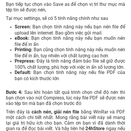
Bạn tiếp tục chọn vào Save as để chọn vị trí thư mục mà
tệp tin sẽ được nén,
Tại mục settings, sẽ có 5 tính năng chính như sau
Screen:
Bạn chọn tính năng này nếu bạn nén file để
upload lên internet. Bao gồm việc gửi mail.
eBook:
Bạn chọn tính năng này nếu bạn muốn nén
file để in ấn
Printing:
Bạn cũng chọn tính năng này nếu muốn nén
file để in ấn, tuy nhiên với chất lượng cao hơn
Prepress:
Đây là tính năng đảm bảo file sẽ giữ được
100% chất lượng, phù hợp với việc in ấn số lượng lớn.
Default:
Bạn chọn tính năng này nếu file PDF của
bạn có kích thước lớn
Bước 4:
Sau khi hoàn tất quá trình chọn chế độ nén thì
bạn chọn vào nút Compress, lúc này file PDF sẽ được nén
vào tệp tin mà bạn đã chọn trước đó
Trên đây là
cách nén, giải nén file
bằng WinRar và PDF
một cách chi tiết nhất. Mong rằng bài viết này sẽ mang
lại giá trị hữu ích cho bạn. Cảm ơn bạn vì đã dành thời
gian ra để đọc bài viết. Và hãy liên hệ
24hStore
ngay nếu