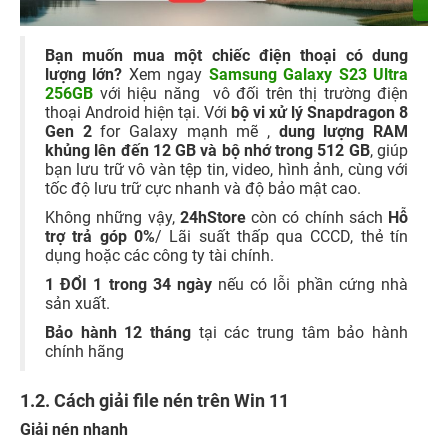
Bạn muốn mua một chiếc điện thoại có dung
lượng lớn?
Xem ngay
Samsung Galaxy S23 Ultra
256GB
với hiệu năng vô đối trên thị trường điện
thoại Android hiện tại. Với
bộ vi xử lý Snapdragon 8
Gen 2
for Galaxy mạnh mẽ ,
dung lượng RAM
khủng lên đến 12 GB và bộ nhớ trong 512 GB
, giúp
bạn lưu trữ vô vàn tệp tin, video, hình ảnh, cùng với
tốc độ lưu trữ cực nhanh và độ bảo mật cao.
Không những vậy,
24hStore
còn có chính sách
Hỗ
trợ trả góp 0%
/ Lãi suất thấp qua CCCD, thẻ tín
dụng hoặc các công ty tài chính.
1 ĐỔI 1 trong 34 ngày
nếu có lỗi phần cứng nhà
sản xuất.
Bảo hành 12 tháng
tại các trung tâm bảo hành
chính hãng
1.2. Cách giải file nén trên Win 11
Giải nén nhanh