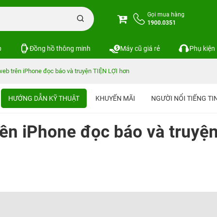
Gọi mua hàng
1900.0351
p
Đồng hồ thông minh
Máy cũ giá rẻ
Phụ kiện
web trên iPhone đọc báo và truyện TIỆN LỢI hơn
HƯỚNG DẪN KỸ THUẬT
KHUYẾN MÃI
NGƯỜI NỔI TIẾNG T
rên iPhone đọc báo và truyệ