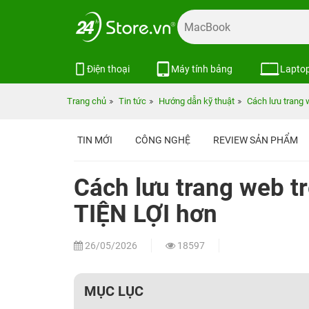
Điện thoại
Máy tính bảng
Lapto
Trang chủ
Tin tức
Hướng dẫn kỹ thuật
Cách lưu trang 
TIN MỚI
CÔNG NGHỆ
REVIEW SẢN PHẨM
Cách lưu trang web t
TIỆN LỢI hơn
26/05/2026
18597
MỤC LỤC