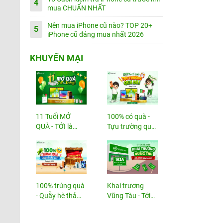
4
mua CHUẨN NHẤT
Nên mua iPhone cũ nào? TOP 20+
5
iPhone cũ đáng mua nhất 2026
KHUYẾN MẠI
11 Tuổi MỞ
100% có quà -
QUÀ - TỚI là
Tựu trường quá
TRÚNG
đã!
100% trúng quà
Khai trương
- Quẫy hè thả
Vũng Tàu - Tới
ga!
nhận...