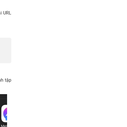
ại URL
nh tập