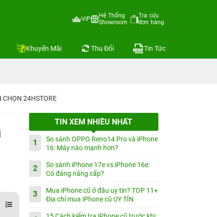
Hệ Thống
Tra cứu
VIP
Showroom
đơn hàng
Khuyến Mãi
Thu Đổi
Tin Tức
IN CHỌN 24HSTORE
TIN XEM NHIỀU NHẤT
n
So sánh OPPO Reno14 Pro và iPhone
1
16: Máy nào mạnh hơn?
So sánh iPhone 17e vs iPhone 16e:
2
Có đáng nâng cấp?
Mua iPhone cũ ở đâu uy tín? TOP 11+
3
Địa chỉ mua iPhone cũ UY TÍN
15 Cách kiểm tra iPhone cũ trước khi