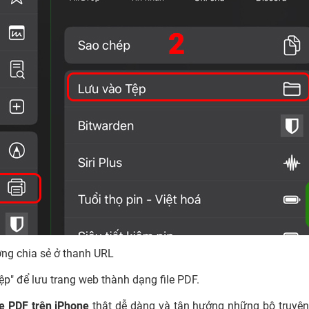
ợng chia sẻ ở thanh URL
p" để lưu trang web thành dạng file PDF.
le PDF trên iPhone
thật dễ dàng và tận hưởng những bộ truyệ