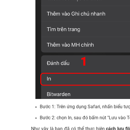
Bước 1: Trên ứng dụng Safari, nhấn biểu tư
Bước 2: chọn In, sau đó bấm nút "Lưu vào Tệ
Như vậy là bạn đã có thể thực hiện
cách lưu fi