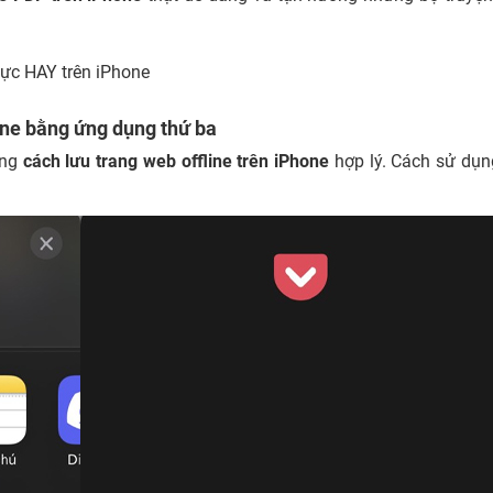
ực HAY trên iPhone
one bằng ứng dụng thứ ba
ững
cách lưu trang web offline trên iPhone
hợp lý. Cách sử dụ