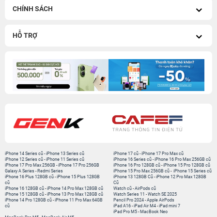
CHÍNH SÁCH
HỖ TRỢ
iPhone 14 Series cũ
-
iPhone 13 Series cũ
iPhone 17 cũ
-
iPhone 17 Pro Max cũ
iPhone 12 Series cũ
-
iPhone 11 Series cũ
iPhone 16 Series cũ
-
iPhone 16 Pro Max 256GB cũ
iPhone 17 Pro Max 256GB
-
iPhone 17 Pro 256GB
iPhone 16 Pro 128GB cũ
-
iPhone 15 Pro 128GB cũ
Galaxy A Series
-
Redmi Series
iPhone 15 Pro Max 256GB cũ
-
iPhone 15 Series cũ
iPhone 16 Plus 128GB cũ
-
iPhone 15 Plus 128GB
iPhone 13 128GB Cũ
-
iPhone 12 Pro Max 128GB
cũ
Cũ
iPhone 16 128GB cũ
-
iPhone 14 Pro Max 128GB cũ
Watch cũ
-
AirPods cũ
iPhone 15 128GB cũ
-
iPhone 13 Pro Max 128GB cũ
Watch Series 11
-
Watch SE 2025
iPhone 14 Pro 128GB cũ
-
iPhone 11 Pro Max 64GB
Pencil Pro 2024
-
Apple AirPods
cũ
iPad A16
-
iPad Air M4
-
iPad mini 7
iPad Pro M5
-
MacBook Neo