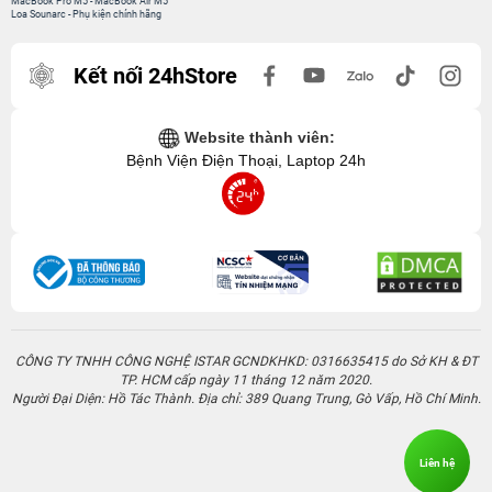
MacBook Pro M5
-
MacBook Air M5
Loa Sounarc
-
Phụ kiện chính hãng
Kết nối 24hStore
Website thành viên:
Bệnh Viện Điện Thoại, Laptop 24h
CÔNG TY TNHH CÔNG NGHỆ ISTAR GCNDKHKD: 0316635415 do Sở KH & ĐT
TP. HCM cấp ngày 11 tháng 12 năm 2020.
Người Đại Diện: Hồ Tác Thành. Địa chỉ: 389 Quang Trung, Gò Vấp, Hồ Chí Minh.
Liên hệ