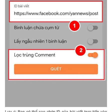
Lưu ý: Bạn có thể sao chép ID của bài viết trực tiếp vào