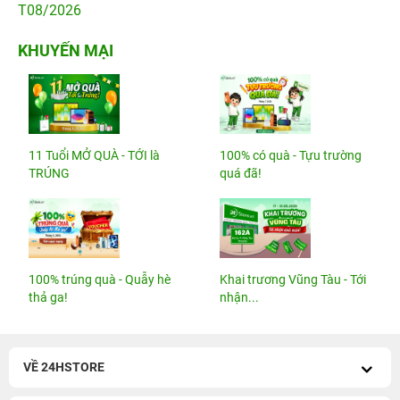
T08/2026
KHUYẾN MẠI
11 Tuổi MỞ QUÀ - TỚI là
100% có quà - Tựu trường
TRÚNG
quá đã!
100% trúng quà - Quẫy hè
Khai trương Vũng Tàu - Tới
thả ga!
nhận...
VỀ 24HSTORE