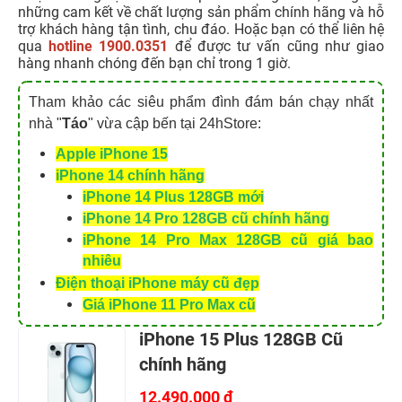
những cam kết về chất lượng sản phẩm chính hãng và hỗ
trợ khách hàng tận tình, chu đáo. Hoặc bạn có thể liên hệ
qua
hotline 1900.0351
để được tư vấn cũng như giao
hàng nhanh chóng đến bạn chỉ trong 1 giờ.
Tham khảo các siêu phẩm đình đám bán chạy nhất
nhà "
Táo
" vừa cập bến tại 24hStore:
Apple iPhone 15
iPhone 14 chính hãng
iPhone 14 Plus 128GB mới
iPhone 14 Pro 128GB cũ chính hãng
iPhone 14 Pro Max 128GB cũ giá bao
nhiêu
Điện thoại iPhone máy cũ đẹp
Giá iPhone 11 Pro Max cũ
iPhone 15 Plus 128GB Cũ
chính hãng
12.490.000 đ