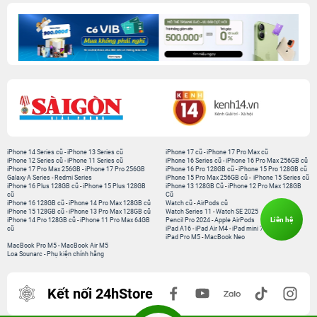
iPhone 14 Series cũ
-
iPhone 13 Series cũ
iPhone 17 cũ
-
iPhone 17 Pro Max cũ
iPhone 12 Series cũ
-
iPhone 11 Series cũ
iPhone 16 Series cũ
-
iPhone 16 Pro Max 256GB cũ
iPhone 17 Pro Max 256GB
-
iPhone 17 Pro 256GB
iPhone 16 Pro 128GB cũ
-
iPhone 15 Pro 128GB cũ
Galaxy A Series
-
Redmi Series
iPhone 15 Pro Max 256GB cũ
-
iPhone 15 Series cũ
iPhone 16 Plus 128GB cũ
-
iPhone 15 Plus 128GB
iPhone 13 128GB Cũ
-
iPhone 12 Pro Max 128GB
cũ
Cũ
iPhone 16 128GB cũ
-
iPhone 14 Pro Max 128GB cũ
Watch cũ
-
AirPods cũ
iPhone 15 128GB cũ
-
iPhone 13 Pro Max 128GB cũ
Watch Series 11
-
Watch SE 2025
Liên hệ
iPhone 14 Pro 128GB cũ
-
iPhone 11 Pro Max 64GB
Pencil Pro 2024
-
Apple AirPods
cũ
iPad A16
-
iPad Air M4
-
iPad mini 7
iPad Pro M5
-
MacBook Neo
MacBook Pro M5
-
MacBook Air M5
Loa Sounarc
-
Phụ kiện chính hãng
Kết nối 24hStore