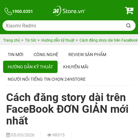
1900.0351
Trang chủ
Tin tức
Hướng dẫn kỹ thuật
Cách đăng story dài trên FaceBoo
TIN MỚI
CÔNG NGHỆ
REVIEW SẢN PHẨM
HƯỚNG DẪN KỸ THUẬT
KHUYẾN MÃI
NGƯỜI NỔI TIẾNG TIN CHỌN 24HSTORE
Cách đăng story dài trên
FaceBook ĐƠN GIẢN mới
nhất
05/03/2026
98315