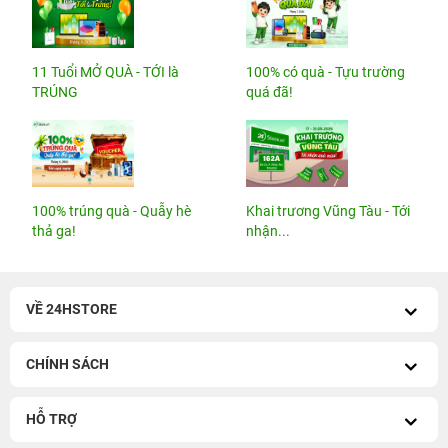
11 Tuổi MỞ QUÀ - TỚI là
100% có quà - Tựu trường
TRÚNG
quá đã!
100% trúng quà - Quẫy hè
Khai trương Vũng Tàu - Tới
thả ga!
nhận...
VỀ 24HSTORE
CHÍNH SÁCH
HỖ TRỢ