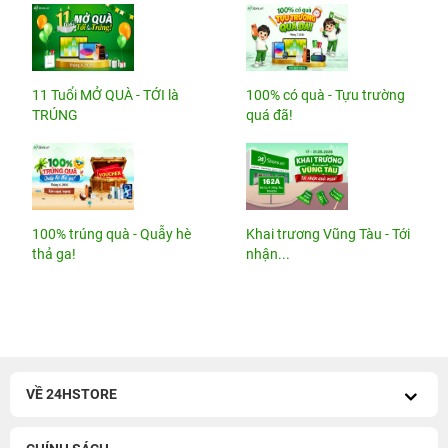
11 Tuổi MỞ QUÀ - TỚI là
100% có quà - Tựu trường
TRÚNG
quá đã!
100% trúng quà - Quẫy hè
Khai trương Vũng Tàu - Tới
thả ga!
nhận...
VỀ 24HSTORE