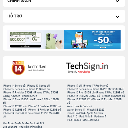
CHÍNH SÁCH
HỖ TRỢ
iPhone 14 Series cũ
-
iPhone 13 Series cũ
iPhone 17 cũ
-
iPhone 17 Pro Max cũ
iPhone 12 Series cũ
-
iPhone 11 Series cũ
iPhone 16 Series cũ
-
iPhone 16 Pro Max 256GB cũ
iPhone 17 Pro Max 256GB
-
iPhone 17 Pro 256GB
iPhone 16 Pro 128GB cũ
-
iPhone 15 Pro 128GB cũ
Galaxy A Series
-
Redmi Series
iPhone 15 Pro Max 256GB cũ
-
iPhone 15 Series cũ
iPhone 16 Plus 128GB cũ
-
iPhone 15 Plus 128GB
iPhone 13 128GB Cũ
-
iPhone 12 Pro Max 128GB
cũ
Cũ
iPhone 16 128GB cũ
-
iPhone 14 Pro Max 128GB cũ
Watch cũ
-
AirPods cũ
iPhone 15 128GB cũ
-
iPhone 13 Pro Max 128GB cũ
Watch Series 11
-
Watch SE 2025
iPhone 14 Pro 128GB cũ
-
iPhone 11 Pro Max 64GB
Pencil Pro 2024
-
Apple AirPods
cũ
iPad A16
-
iPad Air M4
-
iPad mini 7
iPad Pro M5
-
MacBook Neo
MacBook Pro M5
-
MacBook Air M5
Loa Sounarc
-
Phụ kiện chính hãng