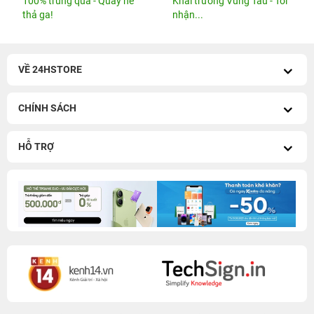
100% trúng quà - Quẫy hè
Khai trương Vũng Tàu - Tới
thả ga!
nhận...
VỀ 24HSTORE
CHÍNH SÁCH
HỖ TRỢ