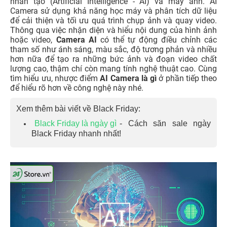
nhân tạo (Artificial Intelligence - AI) và máy ảnh. AI
Camera sử dụng khả năng học máy và phân tích dữ liệu
để cải thiện và tối ưu quá trình chụp ảnh và quay video.
Thông qua việc nhận diện và hiểu nội dung của hình ảnh
hoặc video,
Camera AI
có thể tự động điều chỉnh các
tham số như ánh sáng, màu sắc, độ tương phản và nhiều
hơn nữa để tạo ra những bức ảnh và đoạn video chất
lượng cao, thậm chí còn mang tính nghệ thuật cao. Cùng
tìm hiểu ưu, nhược điểm
AI Camera là gì
ở phần tiếp theo
để hiểu rõ hơn về công nghệ này
nhé.
Xem thêm bài viết về Black Friday:
Black Friday là ngày gì
- Cách săn sale ngày
Black Friday nhanh nhất!