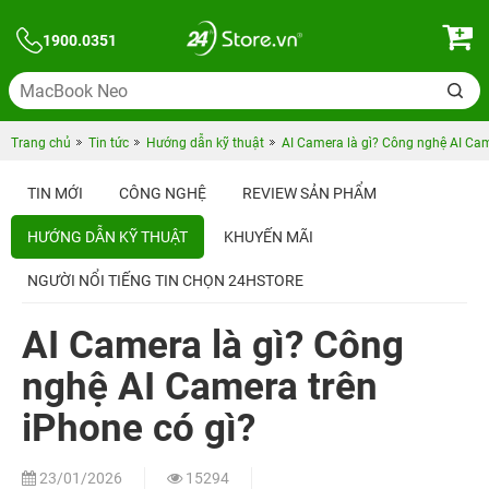
1900.0351
Trang chủ
Tin tức
Hướng dẫn kỹ thuật
AI Camera là gì? Công nghệ AI Cam
TIN MỚI
CÔNG NGHỆ
REVIEW SẢN PHẨM
HƯỚNG DẪN KỸ THUẬT
KHUYẾN MÃI
NGƯỜI NỔI TIẾNG TIN CHỌN 24HSTORE
AI Camera là gì? Công
nghệ AI Camera trên
iPhone có gì?
23/01/2026
15294