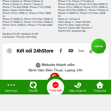
iPhone 14 Series cũ
-
iPhone 13 Series cũ
iPhone 17 cũ
-
iPhone 17 Pro Max cũ
iPhone 12 Series cũ
-
iPhone 11 Series cũ
iPhone 16 Series cũ
-
iPhone 16 Pro Max 256GB cũ
iPhone 17 Pro Max 256GB
-
iPhone 17 Pro 256GB
iPhone 16 Pro 128GB cũ
-
iPhone 15 Pro 128GB cũ
Galaxy A Series
-
Redmi Series
iPhone 15 Pro Max 256GB cũ
-
iPhone 15 Series cũ
iPhone 16 Plus 128GB cũ
-
iPhone 15 Plus 128GB
iPhone 13 128GB Cũ
-
iPhone 12 Pro Max 128GB
cũ
Cũ
iPhone 16 128GB cũ
-
iPhone 14 Pro Max 128GB cũ
Watch cũ
-
AirPods cũ
iPhone 15 128GB cũ
-
iPhone 13 Pro Max 128GB cũ
Watch Series 11
-
Watch SE 2025
iPhone 14 Pro 128GB cũ
-
iPhone 11 Pro Max 64GB
Pencil Pro 2024
-
Apple AirPods
cũ
iPad A16
-
iPad Air M4
-
iPad mini 7
iPad Pro M5
-
MacBook Neo
MacBook Pro M5
-
MacBook Air M5
Loa Sounarc
-
Phụ kiện chính hãng
Liên hệ
Kết nối 24hStore
Website thành viên:
Bệnh Viện Điện Thoại, Laptop 24h
Trong ngày
Danh mục
Thu-đổi
Máy cũ giá rẻ
Trang chủ