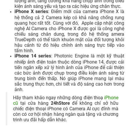
lượng ảnh, tăng cường khả năng chụp ảnh trong điều
kiện ánh sáng yếu và tạo ra các hiệu ứng chân thực.
iPhone X series
: Điểm mới của camera iPhone X là
hệ thống cả 2 Camera kép có khả năng chống rung
quang học rất tốt. Cùng với đó, Apple cập nhật công
nghệ AI Camera cho iPhone X được gọi là công nghệ
chiếu sáng chân dung, trong đó hệ thống amera
TrueDepth có thể tách khuôn mặt của đối tượng khỏi
hậu cảnh từ đó hiệu chỉnh ánh sáng trực tiếp vào
tấm hình.
iPhone 14 series
: Photonic Engine là một kỹ thuật
nhiếp ảnh điện toán thuộc dòng iPhone 14, được cải
tiến ngăn xếp xử lý hình ảnh của iPhone để cải thiện
các bức ảnh được chụp trong điều kiện ánh sáng từ
trung bình đến thấp. Nó giúp iPhone mang lại màu
sắc trung thực hơn, chi tiết và độ sáng cao hơn trong
ảnh.
Hãy tham khảo ngay những dòng điện thoạ
iPhone
cũ
tại cửa hàng
24hStore
để không chỉ sở hữu
chiếc điện thoại iPhone có Camera AI cực đỉnh mà
còn có cơ hội nhận hàng ngàn quà tặng và chương
trình ưu đãi hấp dẫn khác.