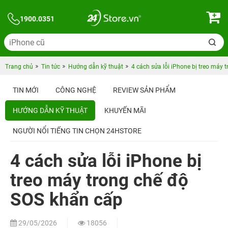
1900.0351
Trang chủ
Tin tức
Hướng dẫn kỹ thuật
4 cách sửa lỗi iPhone bị treo máy 
TIN MỚI
CÔNG NGHỆ
REVIEW SẢN PHẨM
HƯỚNG DẪN KỸ THUẬT
KHUYẾN MÃI
NGƯỜI NỔI TIẾNG TIN CHỌN 24HSTORE
4 cách sửa lỗi iPhone bị
treo máy trong chế độ
SOS khẩn cấp
29/05/2026
18056