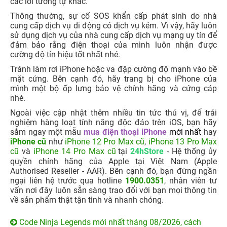
các lỗi tương tự khác.
Thông thường, sự cố SOS khẩn cấp phát sinh do nhà
cung cấp dịch vụ di động có dịch vụ kém. Vì vậy, hãy luôn
sử dụng dịch vụ của nhà cung cấp dịch vụ mạng uy tín để
đảm bảo rằng điện thoại của mình luôn nhận được
cường độ tín hiệu tốt nhất nhé.
Tránh làm rơi iPhone hoặc va đập cường độ mạnh vào bề
mặt cứng. Bên cạnh đó, hãy trang bị cho iPhone của
mình một bộ ốp lưng bảo vệ chính hãng và cứng cáp
nhé.
Ngoài việc cập nhật thêm nhiều tin tức thú vị, để trải
nghiệm hàng loạt tính năng độc đáo trên iOS, bạn hãy
sắm ngay một mẫu
mua điện thoại iPhone
mới nhất
hay
iPhone cũ
như
iPhone 12 Pro Max cũ
,
iPhone 13 Pro Max
cũ
và
iPhone 14 Pro Max cũ
tại
24hStore
- Hệ thống ủy
quyền chính hãng của Apple tại Việt Nam (Apple
Authorised Reseller - AAR). Bên cạnh đó, bạn đừng ngần
ngại liên hệ trước qua hotline
1900.0351
, nhân viên tư
vấn nơi đây luôn sẵn sàng trao đổi với bạn mọi thông tin
về sản phẩm thật tận tình và nhanh chóng.
Code Ninja Legends mới nhất tháng 08/2026, cách