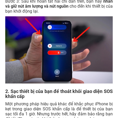
Bước 3: Sau khi hoàn tất hai chỉ dẫn trên, bạn hãy
nhấn
và giữ nút âm lượng và nút nguồn
cho đến khi thiết bị của
bạn khởi động lại.
2. Sạc thiết bị của bạn để thoát khỏi giao diện SOS
khẩn cấp
Một phương pháp hiệu quả khác để khắc phục iPhone bị
kẹt trong giao diện SOS khẩn cấp là để thiết bị của bạn
sạc tối đa 1 giờ. Nhưng trước hết, hãy đảm bảo rằng bạn