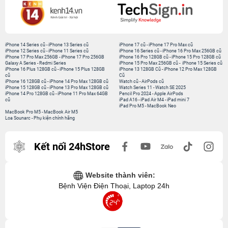
iPhone 14 Series cũ
-
iPhone 13 Series cũ
iPhone 17 cũ
-
iPhone 17 Pro Max cũ
iPhone 12 Series cũ
-
iPhone 11 Series cũ
iPhone 16 Series cũ
-
iPhone 16 Pro Max 256GB cũ
iPhone 17 Pro Max 256GB
-
iPhone 17 Pro 256GB
iPhone 16 Pro 128GB cũ
-
iPhone 15 Pro 128GB cũ
Galaxy A Series
-
Redmi Series
iPhone 15 Pro Max 256GB cũ
-
iPhone 15 Series cũ
iPhone 16 Plus 128GB cũ
-
iPhone 15 Plus 128GB
iPhone 13 128GB Cũ
-
iPhone 12 Pro Max 128GB
cũ
Cũ
iPhone 16 128GB cũ
-
iPhone 14 Pro Max 128GB cũ
Watch cũ
-
AirPods cũ
iPhone 15 128GB cũ
-
iPhone 13 Pro Max 128GB cũ
Watch Series 11
-
Watch SE 2025
iPhone 14 Pro 128GB cũ
-
iPhone 11 Pro Max 64GB
Pencil Pro 2024
-
Apple AirPods
cũ
iPad A16
-
iPad Air M4
-
iPad mini 7
iPad Pro M5
-
MacBook Neo
MacBook Pro M5
-
MacBook Air M5
Loa Sounarc
-
Phụ kiện chính hãng
Kết nối 24hStore
Website thành viên:
Bệnh Viện Điện Thoại, Laptop 24h