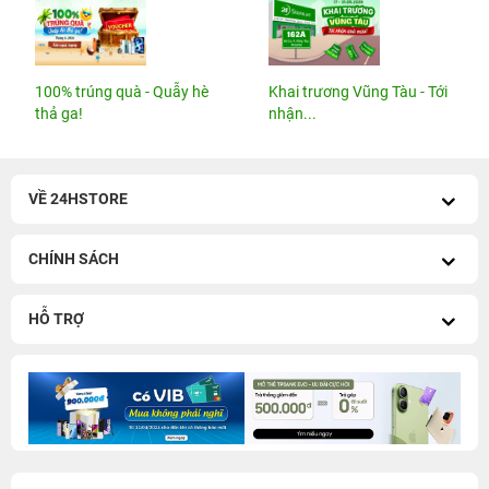
100% trúng quà - Quẫy hè
Khai trương Vũng Tàu - Tới
thả ga!
nhận...
VỀ 24HSTORE
CHÍNH SÁCH
HỖ TRỢ