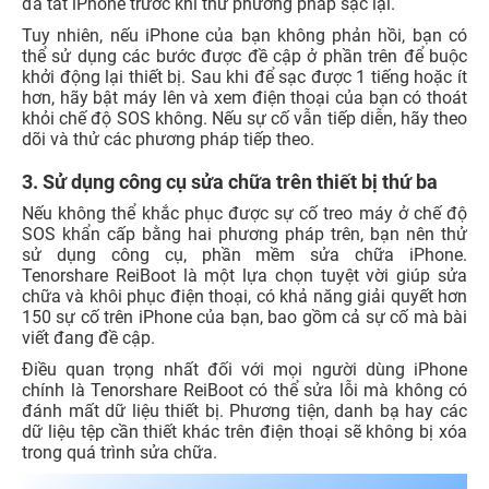
đã tắt iPhone trước khi thử phương pháp sạc lại.
Tuy nhiên, nếu iPhone của bạn không phản hồi, bạn có
thể sử dụng các bước được đề cập ở phần trên để buộc
khởi động lại thiết bị. Sau khi để sạc được 1 tiếng hoặc ít
hơn, hãy bật máy lên và xem điện thoại của bạn có thoát
khỏi chế độ SOS không. Nếu sự cố vẫn tiếp diễn, hãy theo
dõi và thử các phương pháp tiếp theo.
3. Sử dụng công cụ sửa chữa trên thiết bị thứ ba
Nếu không thể khắc phục được sự cố treo máy ở chế độ
SOS khẩn cấp bằng hai phương pháp trên, bạn nên thử
sử dụng công cụ, phần mềm sửa chữa iPhone.
Tenorshare ReiBoot là một lựa chọn tuyệt vời giúp sửa
chữa và khôi phục điện thoại, có khả năng giải quyết hơn
150 sự cố trên iPhone của bạn, bao gồm cả sự cố mà bài
viết đang đề cập.
Điều quan trọng nhất đối với mọi người dùng iPhone
chính là Tenorshare ReiBoot có thể sửa lỗi mà không có
đánh mất dữ liệu thiết bị. Phương tiện, danh bạ hay các
dữ liệu tệp cần thiết khác trên điện thoại sẽ không bị xóa
trong quá trình sửa chữa.