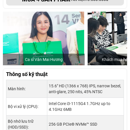
Ca sĩ Văn Mai Hương
Khách mua hàng
Thông số kỹ thuật
15.6" HD (1366 x 768) IPS, narrow bezel,
Màn hình:
anti-glare, 250 nits, 45% NTSC
Intel Core i3-1115G4 1.7GHz up to
Bộ vi xử lý (CPU):
4.1GHz 6MB
Bộ nhớ lưu trữ
256 GB PCIe® NVMe™ SSD
(HDD/SSD):