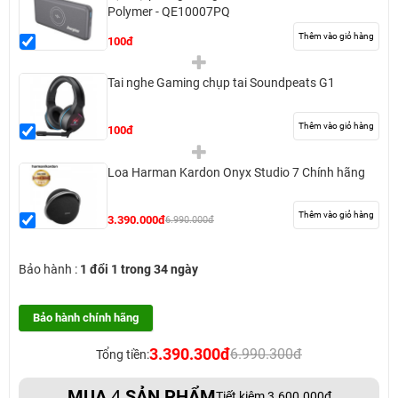
Polymer - QE10007PQ
Thêm vào giỏ hàng
100đ
Tai nghe Gaming chụp tai Soundpeats G1
Thêm vào giỏ hàng
100đ
Loa Harman Kardon Onyx Studio 7 Chính hãng
Thêm vào giỏ hàng
3.390.000đ
6.990.000đ
Bảo hành :
1 đổi 1 trong 34 ngày
Bảo hành chính hãng
3.390.300đ
6.990.300đ
Tổng tiền:
MUA
4
SẢN PHẨM
Tiết kiệm 3.600.000đ