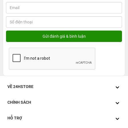
việc ở những nơi thiếu sáng. Bảo mật vân tay là một
điểm cộng lớn của chiếc laptop này, giúp việc mở khóa
nhanh chóng và tiện lợi chỉ với một cái chạm, so với việc
nhập mật khẩu truyền thống.
VỀ 24HSTORE
CHÍNH SÁCH
Chiếc laptop HP Probook 450 G8 i3 có khả năng kết nối
với các thiết bị ngoại vi một cách linh hoạt và mạnh mẽ
HỖ TRỢ
nhờ các cổng USB 3.1,
USB Type-C
, HDMI, LAN (RJ45).
Kết nối không dây được đảm bảo ổn định xuyên nhờ Wifi