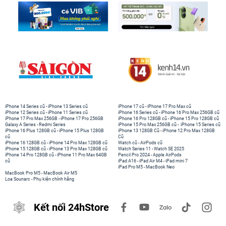
iPhone 14 Series cũ
-
iPhone 13 Series cũ
iPhone 17 cũ
-
iPhone 17 Pro Max cũ
iPhone 12 Series cũ
-
iPhone 11 Series cũ
iPhone 16 Series cũ
-
iPhone 16 Pro Max 256GB cũ
iPhone 17 Pro Max 256GB
-
iPhone 17 Pro 256GB
iPhone 16 Pro 128GB cũ
-
iPhone 15 Pro 128GB cũ
Galaxy A Series
-
Redmi Series
iPhone 15 Pro Max 256GB cũ
-
iPhone 15 Series cũ
iPhone 16 Plus 128GB cũ
-
iPhone 15 Plus 128GB
iPhone 13 128GB Cũ
-
iPhone 12 Pro Max 128GB
cũ
Cũ
iPhone 16 128GB cũ
-
iPhone 14 Pro Max 128GB cũ
Watch cũ
-
AirPods cũ
iPhone 15 128GB cũ
-
iPhone 13 Pro Max 128GB cũ
Watch Series 11
-
Watch SE 2025
iPhone 14 Pro 128GB cũ
-
iPhone 11 Pro Max 64GB
Pencil Pro 2024
-
Apple AirPods
cũ
iPad A16
-
iPad Air M4
-
iPad mini 7
iPad Pro M5
-
MacBook Neo
MacBook Pro M5
-
MacBook Air M5
Loa Sounarc
-
Phụ kiện chính hãng
Kết nối 24hStore