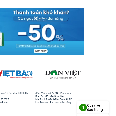
hone 12 Pro Max 128GB Cũ
iPad A16
-
iPad Air M4
-
iPad mini 7
iPad Pro M5
-
MacBook Neo
 SE 2025
MacBook Pro M5
-
MacBook Air M5
AirPods
Loa Sounarc
-
Phụ kiện chính hãng
Quay về
đầu trang