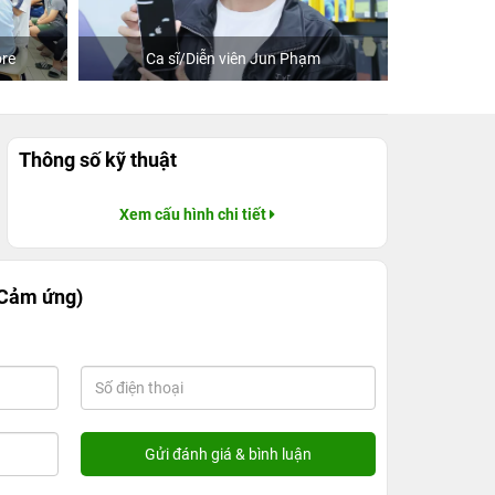
Ca sĩ/Diễn viên Jun Phạm
Khách mua hàng tại
Thông số kỹ thuật
Xem cấu hình chi tiết
, Cảm ứng)