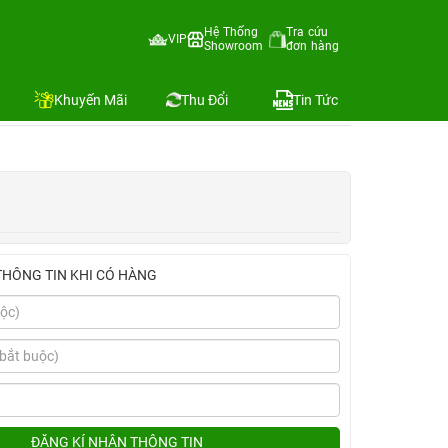
Hệ Thống
Tra cứu
VIP
Showroom
đơn hàng
ứng)
Địa chỉ còn hàng
Khuyến Mãi
Thu Đổi
Tin Tức
THÔNG TIN KHI CÓ HÀNG
ĐĂNG KÍ NHẬN THÔNG TIN