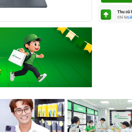
Thu cũ 
Chỉ từ
Li