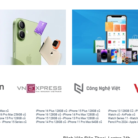
 Max cũ
iPhone 16 Plus 128GB cũ
-
iPhone 15 Plus 128GB cũ
iPhone 13 128GB Cũ
-
iP
16 Pro Max 256GB cũ
iPhone 16 128GB cũ
-
iPhone 14 Pro Max 128GB cũ
Watch cũ
-
AirPods cũ
one 15 Pro 128GB cũ
iPhone 15 128GB cũ
-
iPhone 13 Pro Max 128GB cũ
Watch Series 11
-
Watch
-
iPhone 15 Series cũ
iPhone 14 Pro 128GB cũ
-
iPhone 11 Pro Max 64GB cũ
Pencil Pro 2024
-
Apple 
Bệnh Viện Điện Thoại, Laptop 24h