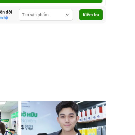
lên đời
Kiểm tra
ên hệ