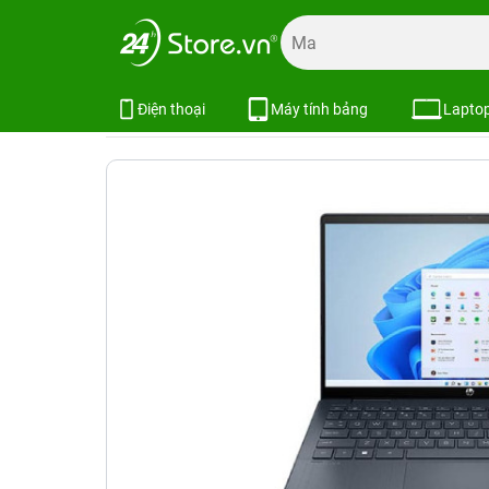
Trang chủ
Laptop
Laptop HP
Laptop HP Mới
Laptop 
Laptop HP Pavilion x360 14 (Intel 
Xem cấu hình
So sánh
Điện thoại
Máy tính bảng
Lapto