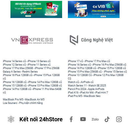
iPhone 14 Series cũ
-
iPhone 13 Series cũ
iPhone 17 cũ
-
iPhone 17 Pro Max cũ
iPhone 12 Series cũ
-
iPhone 11 Series cũ
iPhone 16 Series cũ
-
iPhone 16 Pro Max 256GB cũ
iPhone 17 Pro Max 256GB
-
iPhone 17 Pro 256GB
iPhone 16 Pro 128GB cũ
-
iPhone 15 Pro 128GB cũ
Galaxy A Series
-
Redmi Series
iPhone 15 Pro Max 256GB cũ
-
iPhone 15 Series cũ
iPhone 16 Plus 128GB cũ
-
iPhone 15 Plus 128GB
iPhone 13 128GB Cũ
-
iPhone 12 Pro Max 128GB
cũ
Cũ
iPhone 16 128GB cũ
-
iPhone 14 Pro Max 128GB cũ
Watch cũ
-
AirPods cũ
iPhone 15 128GB cũ
-
iPhone 13 Pro Max 128GB cũ
Watch Series 11
-
Watch SE 2025
iPhone 14 Pro 128GB cũ
-
iPhone 11 Pro Max 64GB
Pencil Pro 2024
-
Apple AirPods
cũ
iPad A16
-
iPad Air M4
-
iPad mini 7
iPad Pro M5
-
MacBook Neo
MacBook Pro M5
-
MacBook Air M5
Loa Sounarc
-
Phụ kiện chính hãng
Kết nối 24hStore