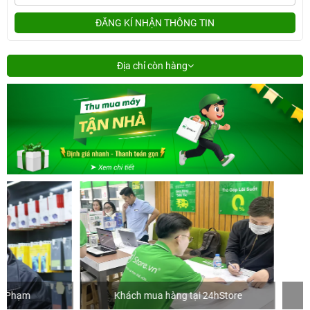
ĐĂNG KÍ NHẬN THÔNG TIN
Địa chỉ còn hàng
Khách mua hàng tại 24hStore
Ca sĩ 