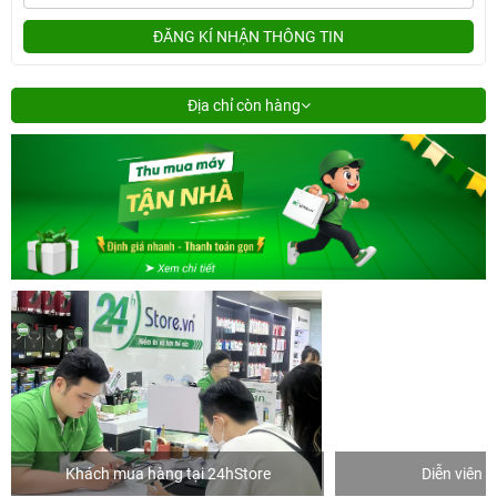
ĐĂNG KÍ NHẬN THÔNG TIN
Địa chỉ còn hàng
Khách mua hàng tại 24hStore
Diễn viên 