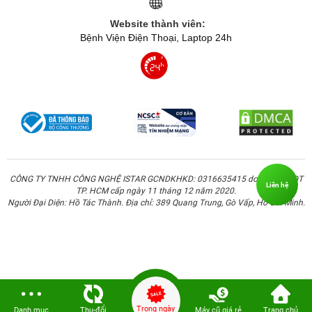
Website thành viên:
Bệnh Viện Điện Thoại, Laptop 24h
CÔNG TY TNHH CÔNG NGHỆ ISTAR GCNDKHKD: 0316635415 do Sở KH & ĐT
Liên hệ
TP. HCM cấp ngày 11 tháng 12 năm 2020.
Người Đại Diện: Hồ Tác Thành. Địa chỉ: 389 Quang Trung, Gò Vấp, Hồ Chí Minh.
Trong ngày
Danh mục
Thu-đổi
Máy cũ giá rẻ
Trang chủ