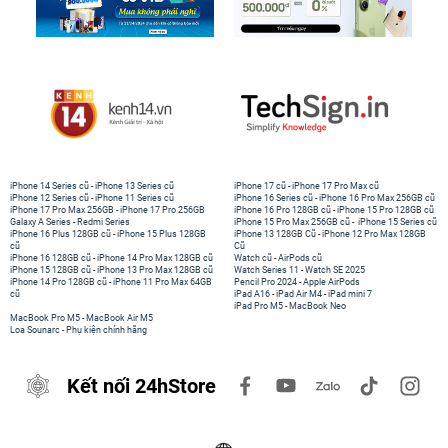
iPhone 14 Series cũ
-
iPhone 13 Series cũ
iPhone 17 cũ
-
iPhone 17 Pro Max cũ
iPhone 12 Series cũ
-
iPhone 11 Series cũ
iPhone 16 Series cũ
-
iPhone 16 Pro Max 256GB cũ
iPhone 17 Pro Max 256GB
-
iPhone 17 Pro 256GB
iPhone 16 Pro 128GB cũ
-
iPhone 15 Pro 128GB cũ
Galaxy A Series
-
Redmi Series
iPhone 15 Pro Max 256GB cũ
-
iPhone 15 Series cũ
iPhone 16 Plus 128GB cũ
-
iPhone 15 Plus 128GB
iPhone 13 128GB Cũ
-
iPhone 12 Pro Max 128GB
cũ
Cũ
iPhone 16 128GB cũ
-
iPhone 14 Pro Max 128GB cũ
Watch cũ
-
AirPods cũ
iPhone 15 128GB cũ
-
iPhone 13 Pro Max 128GB cũ
Watch Series 11
-
Watch SE 2025
iPhone 14 Pro 128GB cũ
-
iPhone 11 Pro Max 64GB
Pencil Pro 2024
-
Apple AirPods
cũ
iPad A16
-
iPad Air M4
-
iPad mini 7
iPad Pro M5
-
MacBook Neo
MacBook Pro M5
-
MacBook Air M5
Loa Sounarc
-
Phụ kiện chính hãng
Kết nối 24hStore