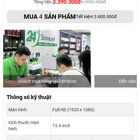
3.390.300đ
6.990.300đ
Tổng tiền:
MUA
4
SẢN PHẨM
Tiết kiệm 3.600.000đ
Khách mua hàng tại 24hStore
Diễn viên 
Thông số kỹ thuật
Màn hình:
Full HD (1920 x 1080)
Kích thước màn
15.6 inch
hình: