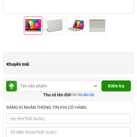
Khuyến mãi
Kiểm tra
Thu cũ lên đời
Chỉ từ
Liên hệ
ĐĂNG KÍ NHẬN THÔNG TIN KHI CÓ HÀNG