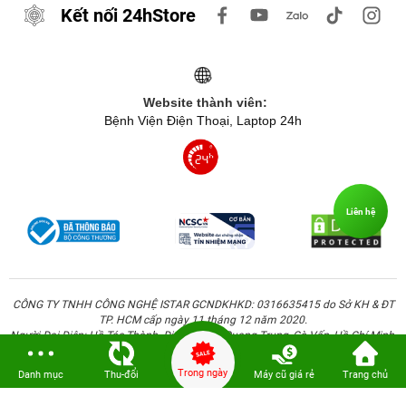
Kết nối 24hStore
Website thành viên:
Bệnh Viện Điện Thoại, Laptop 24h
Liên hệ
CÔNG TY TNHH CÔNG NGHỆ ISTAR GCNDKHKD: 0316635415 do Sở KH & ĐT
TP. HCM cấp ngày 11 tháng 12 năm 2020.
Người Đại Diện: Hồ Tác Thành. Địa chỉ: 389 Quang Trung, Gò Vấp, Hồ Chí Minh.
Trong ngày
Danh mục
Thu-đổi
Máy cũ giá rẻ
Trang chủ