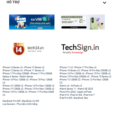
HỖ TRỢ
iPhone 14 Series cũ
-
iPhone 13 Series cũ
iPhone 17 cũ
-
iPhone 17 Pro Max cũ
iPhone 12 Series cũ
-
iPhone 11 Series cũ
iPhone 16 Series cũ
-
iPhone 16 Pro Max 256GB cũ
iPhone 17 Pro Max 256GB
-
iPhone 17 Pro 256GB
iPhone 16 Pro 128GB cũ
-
iPhone 15 Pro 128GB cũ
Galaxy A Series
-
Redmi Series
iPhone 15 Pro Max 256GB cũ
-
iPhone 15 Series cũ
iPhone 16 Plus 128GB cũ
-
iPhone 15 Plus 128GB
iPhone 13 128GB Cũ
-
iPhone 12 Pro Max 128GB
cũ
Cũ
iPhone 16 128GB cũ
-
iPhone 14 Pro Max 128GB cũ
Watch cũ
-
AirPods cũ
iPhone 15 128GB cũ
-
iPhone 13 Pro Max 128GB cũ
Watch Series 11
-
Watch SE 2025
iPhone 14 Pro 128GB cũ
-
iPhone 11 Pro Max 64GB
Pencil Pro 2024
-
Apple AirPods
cũ
iPad A16
-
iPad Air M4
-
iPad mini 7
iPad Pro M5
-
MacBook Neo
MacBook Pro M5
-
MacBook Air M5
Loa Sounarc
-
Phụ kiện chính hãng