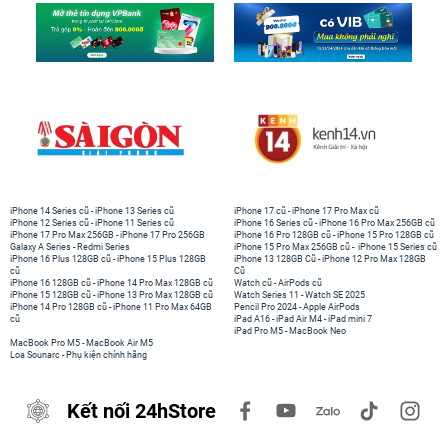
iPhone 14 Series cũ
-
iPhone 13 Series cũ
iPhone 17 cũ
-
iPhone 17 Pro Max cũ
iPhone 12 Series cũ
-
iPhone 11 Series cũ
iPhone 16 Series cũ
-
iPhone 16 Pro Max 256GB cũ
iPhone 17 Pro Max 256GB
-
iPhone 17 Pro 256GB
iPhone 16 Pro 128GB cũ
-
iPhone 15 Pro 128GB cũ
Galaxy A Series
-
Redmi Series
iPhone 15 Pro Max 256GB cũ
-
iPhone 15 Series cũ
iPhone 16 Plus 128GB cũ
-
iPhone 15 Plus 128GB
iPhone 13 128GB Cũ
-
iPhone 12 Pro Max 128GB
cũ
Cũ
iPhone 16 128GB cũ
-
iPhone 14 Pro Max 128GB cũ
Watch cũ
-
AirPods cũ
iPhone 15 128GB cũ
-
iPhone 13 Pro Max 128GB cũ
Watch Series 11
-
Watch SE 2025
iPhone 14 Pro 128GB cũ
-
iPhone 11 Pro Max 64GB
Pencil Pro 2024
-
Apple AirPods
cũ
iPad A16
-
iPad Air M4
-
iPad mini 7
iPad Pro M5
-
MacBook Neo
MacBook Pro M5
-
MacBook Air M5
Loa Sounarc
-
Phụ kiện chính hãng
Kết nối 24hStore