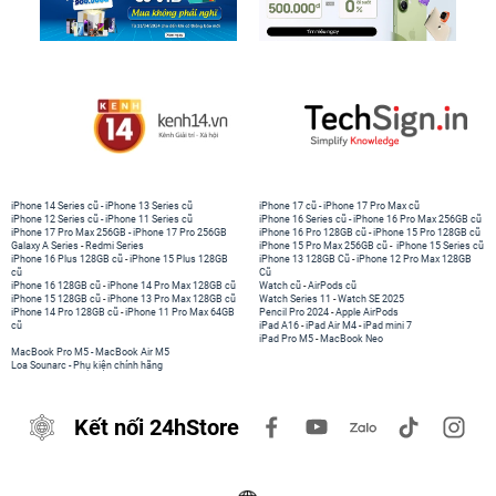
iPhone 14 Series cũ
-
iPhone 13 Series cũ
iPhone 17 cũ
-
iPhone 17 Pro Max cũ
iPhone 12 Series cũ
-
iPhone 11 Series cũ
iPhone 16 Series cũ
-
iPhone 16 Pro Max 256GB cũ
iPhone 17 Pro Max 256GB
-
iPhone 17 Pro 256GB
iPhone 16 Pro 128GB cũ
-
iPhone 15 Pro 128GB cũ
Galaxy A Series
-
Redmi Series
iPhone 15 Pro Max 256GB cũ
-
iPhone 15 Series cũ
iPhone 16 Plus 128GB cũ
-
iPhone 15 Plus 128GB
iPhone 13 128GB Cũ
-
iPhone 12 Pro Max 128GB
cũ
Cũ
iPhone 16 128GB cũ
-
iPhone 14 Pro Max 128GB cũ
Watch cũ
-
AirPods cũ
iPhone 15 128GB cũ
-
iPhone 13 Pro Max 128GB cũ
Watch Series 11
-
Watch SE 2025
iPhone 14 Pro 128GB cũ
-
iPhone 11 Pro Max 64GB
Pencil Pro 2024
-
Apple AirPods
cũ
iPad A16
-
iPad Air M4
-
iPad mini 7
iPad Pro M5
-
MacBook Neo
MacBook Pro M5
-
MacBook Air M5
Loa Sounarc
-
Phụ kiện chính hãng
Kết nối 24hStore