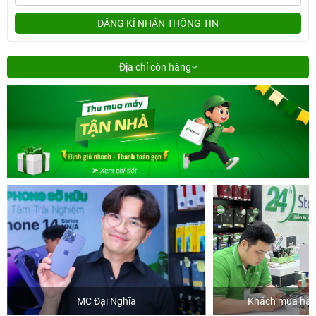
ĐĂNG KÍ NHẬN THÔNG TIN
Địa chỉ còn hàng
 Đại Nghĩa
Khách mua hàng tại 24hStore