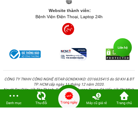
Website thành viên:
Bệnh Viện Điện Thoại, Laptop 24h
Liên hệ
CÔNG TY TNHH CÔNG NGHỆ ISTAR GCNDKHKD: 0316635415 do Sở KH & ĐT
TP. HCM cấp ngày 11 tháng 12 năm 2020.
Người Đại Diện: Hồ Tác Thành. Địa chỉ: 389 Quang Trung, Gò Vấp, Hồ Chí Minh.
Trong ngày
Danh mục
Thu-đổi
Máy cũ giá rẻ
Trang chủ