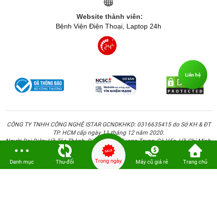
Website thành viên:
Bệnh Viện Điện Thoại, Laptop 24h
Liên hệ
CÔNG TY TNHH CÔNG NGHỆ ISTAR GCNDKHKD: 0316635415 do Sở KH & ĐT
TP. HCM cấp ngày 11 tháng 12 năm 2020.
Người Đại Diện: Hồ Tác Thành. Địa chỉ: 389 Quang Trung, Gò Vấp, Hồ Chí Minh.
Trong ngày
Danh mục
Thu-đổi
Máy cũ giá rẻ
Trang chủ