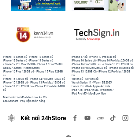
iPhone 14 Series cũ
-
iPhone 13 Series cũ
iPhone 17 cũ
-
iPhone 17 Pro Max cũ
iPhone 12 Series cũ
-
iPhone 11 Series cũ
iPhone 16 Series cũ
-
iPhone 16 Pro Max 256GB cũ
iPhone 17 Pro Max 256GB
-
iPhone 17 Pro 256GB
iPhone 16 Pro 128GB cũ
-
iPhone 15 Pro 128GB cũ
Galaxy A Series
-
Redmi Series
iPhone 15 Pro Max 256GB cũ
-
iPhone 15 Series cũ
iPhone 16 Plus 128GB cũ
-
iPhone 15 Plus 128GB
iPhone 13 128GB Cũ
-
iPhone 12 Pro Max 128GB
cũ
Cũ
iPhone 16 128GB cũ
-
iPhone 14 Pro Max 128GB cũ
Watch cũ
-
AirPods cũ
iPhone 15 128GB cũ
-
iPhone 13 Pro Max 128GB cũ
Watch Series 11
-
Watch SE 2025
iPhone 14 Pro 128GB cũ
-
iPhone 11 Pro Max 64GB
Pencil Pro 2024
-
Apple AirPods
cũ
iPad A16
-
iPad Air M4
-
iPad mini 7
iPad Pro M5
-
MacBook Neo
MacBook Pro M5
-
MacBook Air M5
Loa Sounarc
-
Phụ kiện chính hãng
Kết nối 24hStore