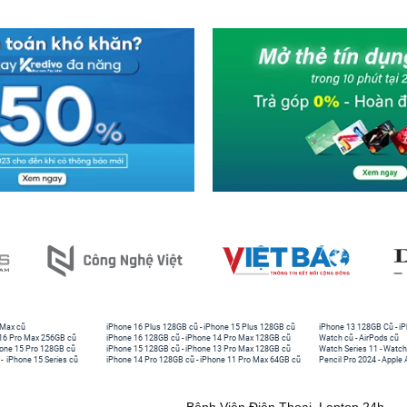
 Max cũ
iPhone 16 Plus 128GB cũ
-
iPhone 15 Plus 128GB cũ
iPhone 13 128GB Cũ
-
iP
16 Pro Max 256GB cũ
iPhone 16 128GB cũ
-
iPhone 14 Pro Max 128GB cũ
Watch cũ
-
AirPods cũ
one 15 Pro 128GB cũ
iPhone 15 128GB cũ
-
iPhone 13 Pro Max 128GB cũ
Watch Series 11
-
Watch
-
iPhone 15 Series cũ
iPhone 14 Pro 128GB cũ
-
iPhone 11 Pro Max 64GB cũ
Pencil Pro 2024
-
Apple 
Bệnh Viện Điện Thoại, Laptop 24h