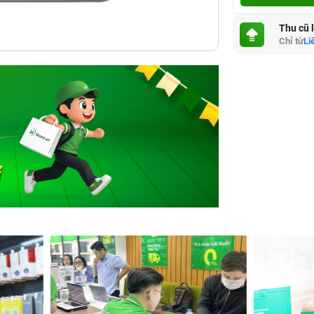
Thu cũ 
Chỉ từ
Li