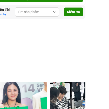
lên đời
Kiểm tra
ên hệ