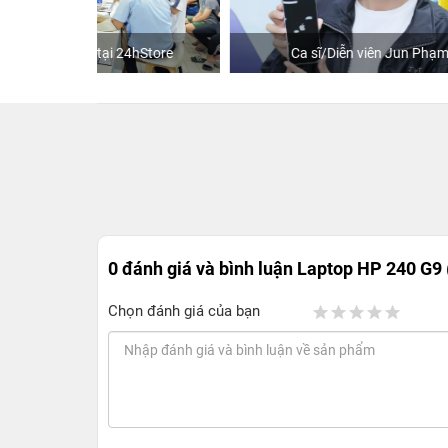
hStore
Ca sĩ/Diễn viên Jun Phạm
K
0 đánh giá và bình luận
Laptop HP 240 G9 (
Chọn đánh giá của bạn