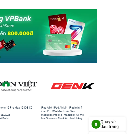
hone 12 Pro Max 128GB Cũ
iPad A16
-
iPad Air M4
-
iPad mini 7
iPad Pro M5
-
MacBook Neo
 SE 2025
MacBook Pro M5
-
MacBook Air M5
AirPods
Loa Sounarc
-
Phụ kiện chính hãng
Quay về
đầu trang