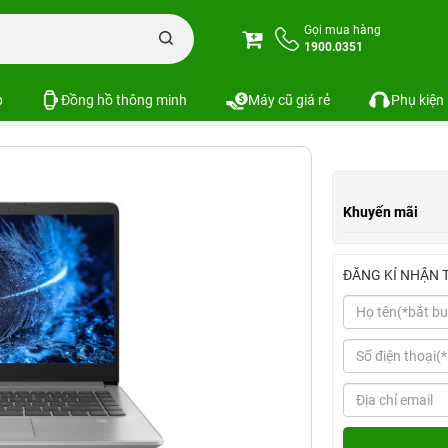
HP 240 G9 (Intel Core i5-1235U, 8GB | 512GB, 14.0", FHD)
Gọi mua hàng
1900.0351
35U, 8GB | 512GB, 14.0", FHD)
p
Đồng hồ thông minh
Máy cũ giá rẻ
Phụ kiện
Khuyến mãi
ĐĂNG KÍ NHẬN 