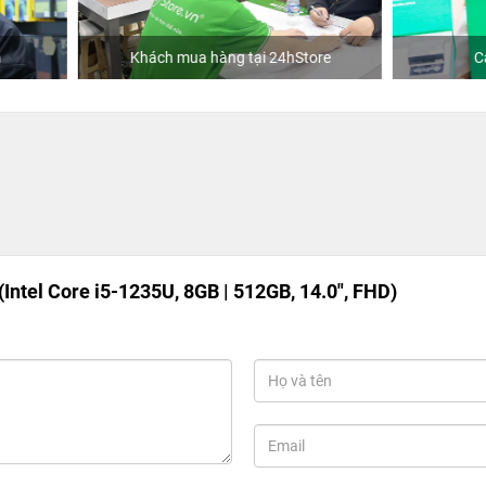
hách mua hàng tại 24hStore
Ca sĩ Văn Mai Hương
Intel Core i5-1235U, 8GB | 512GB, 14.0", FHD)