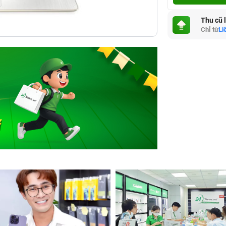
Thu cũ 
Chỉ từ
Li