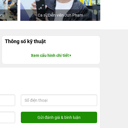
re
Ca sĩ/Diễn viên Jun Phạm
Khách
Thông số kỹ thuật
Xem cấu hình chi tiết