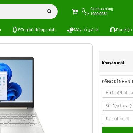
HP 15s (Intel Core i7-1195G7, 8GB | 256GB, 15.6", FHD)
Gọi mua hàng
1900.0351
7, 8GB | 256GB, 15.6", FHD)
p
Đồng hồ thông minh
Máy cũ giá rẻ
Phụ kiện
Khuyến mãi
ĐĂNG KÍ NHẬN 