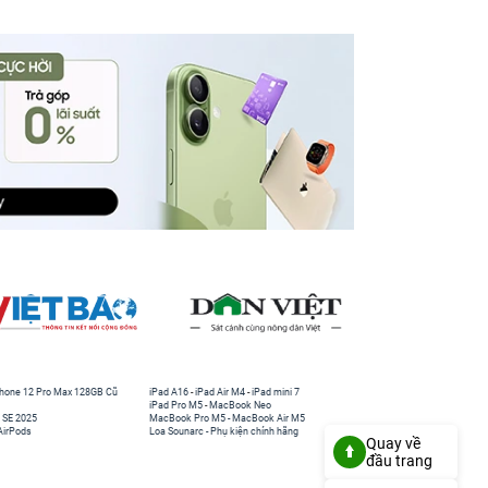
hone 12 Pro Max 128GB Cũ
iPad A16
-
iPad Air M4
-
iPad mini 7
iPad Pro M5
-
MacBook Neo
 SE 2025
MacBook Pro M5
-
MacBook Air M5
AirPods
Loa Sounarc
-
Phụ kiện chính hãng
Quay về
đầu trang