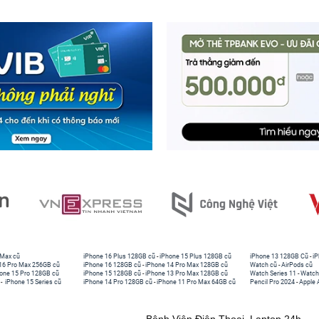
 Max cũ
iPhone 16 Plus 128GB cũ
-
iPhone 15 Plus 128GB cũ
iPhone 13 128GB Cũ
-
iP
16 Pro Max 256GB cũ
iPhone 16 128GB cũ
-
iPhone 14 Pro Max 128GB cũ
Watch cũ
-
AirPods cũ
one 15 Pro 128GB cũ
iPhone 15 128GB cũ
-
iPhone 13 Pro Max 128GB cũ
Watch Series 11
-
Watch
-
iPhone 15 Series cũ
iPhone 14 Pro 128GB cũ
-
iPhone 11 Pro Max 64GB cũ
Pencil Pro 2024
-
Apple 
Bệnh Viện Điện Thoại, Laptop 24h