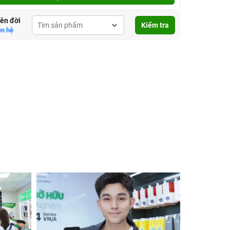
lên đời
Kiểm tra
ên hệ