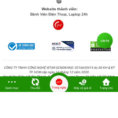
Website thành viên:
Bệnh Viện Điện Thoại, Laptop 24h
Liên hệ
CÔNG TY TNHH CÔNG NGHỆ ISTAR GCNDKHKD: 0316635415 do Sở KH & ĐT
TP. HCM cấp ngày 11 tháng 12 năm 2020.
Người Đại Diện: Hồ Tác Thành. Địa chỉ: 389 Quang Trung, Gò Vấp, Hồ Chí Minh.
Trong ngày
Danh mục
Thu-đổi
Máy cũ giá rẻ
Trang chủ