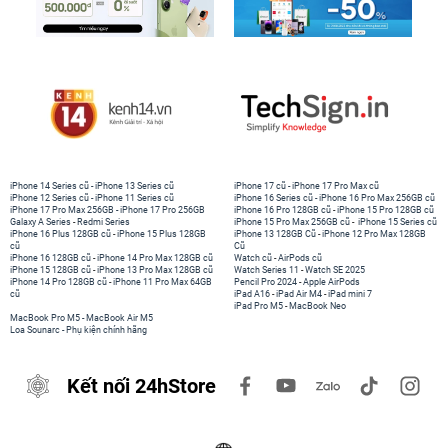
iPhone 14 Series cũ
-
iPhone 13 Series cũ
iPhone 17 cũ
-
iPhone 17 Pro Max cũ
iPhone 12 Series cũ
-
iPhone 11 Series cũ
iPhone 16 Series cũ
-
iPhone 16 Pro Max 256GB cũ
iPhone 17 Pro Max 256GB
-
iPhone 17 Pro 256GB
iPhone 16 Pro 128GB cũ
-
iPhone 15 Pro 128GB cũ
Galaxy A Series
-
Redmi Series
iPhone 15 Pro Max 256GB cũ
-
iPhone 15 Series cũ
iPhone 16 Plus 128GB cũ
-
iPhone 15 Plus 128GB
iPhone 13 128GB Cũ
-
iPhone 12 Pro Max 128GB
cũ
Cũ
iPhone 16 128GB cũ
-
iPhone 14 Pro Max 128GB cũ
Watch cũ
-
AirPods cũ
iPhone 15 128GB cũ
-
iPhone 13 Pro Max 128GB cũ
Watch Series 11
-
Watch SE 2025
iPhone 14 Pro 128GB cũ
-
iPhone 11 Pro Max 64GB
Pencil Pro 2024
-
Apple AirPods
cũ
iPad A16
-
iPad Air M4
-
iPad mini 7
iPad Pro M5
-
MacBook Neo
MacBook Pro M5
-
MacBook Air M5
Loa Sounarc
-
Phụ kiện chính hãng
Kết nối 24hStore