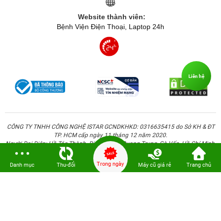
Website thành viên:
Bệnh Viện Điện Thoại, Laptop 24h
Liên hệ
CÔNG TY TNHH CÔNG NGHỆ ISTAR GCNDKHKD: 0316635415 do Sở KH & ĐT
TP. HCM cấp ngày 11 tháng 12 năm 2020.
Người Đại Diện: Hồ Tác Thành. Địa chỉ: 389 Quang Trung, Gò Vấp, Hồ Chí Minh.
Trong ngày
Danh mục
Thu-đổi
Máy cũ giá rẻ
Trang chủ