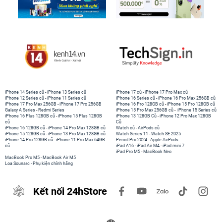
iPhone 14 Series cũ
-
iPhone 13 Series cũ
iPhone 17 cũ
-
iPhone 17 Pro Max cũ
iPhone 12 Series cũ
-
iPhone 11 Series cũ
iPhone 16 Series cũ
-
iPhone 16 Pro Max 256GB cũ
iPhone 17 Pro Max 256GB
-
iPhone 17 Pro 256GB
iPhone 16 Pro 128GB cũ
-
iPhone 15 Pro 128GB cũ
Galaxy A Series
-
Redmi Series
iPhone 15 Pro Max 256GB cũ
-
iPhone 15 Series cũ
iPhone 16 Plus 128GB cũ
-
iPhone 15 Plus 128GB
iPhone 13 128GB Cũ
-
iPhone 12 Pro Max 128GB
cũ
Cũ
iPhone 16 128GB cũ
-
iPhone 14 Pro Max 128GB cũ
Watch cũ
-
AirPods cũ
iPhone 15 128GB cũ
-
iPhone 13 Pro Max 128GB cũ
Watch Series 11
-
Watch SE 2025
iPhone 14 Pro 128GB cũ
-
iPhone 11 Pro Max 64GB
Pencil Pro 2024
-
Apple AirPods
cũ
iPad A16
-
iPad Air M4
-
iPad mini 7
iPad Pro M5
-
MacBook Neo
MacBook Pro M5
-
MacBook Air M5
Loa Sounarc
-
Phụ kiện chính hãng
Kết nối 24hStore