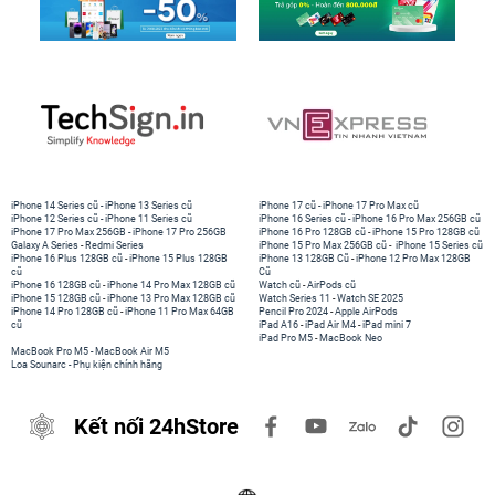
iPhone 14 Series cũ
-
iPhone 13 Series cũ
iPhone 17 cũ
-
iPhone 17 Pro Max cũ
iPhone 12 Series cũ
-
iPhone 11 Series cũ
iPhone 16 Series cũ
-
iPhone 16 Pro Max 256GB cũ
iPhone 17 Pro Max 256GB
-
iPhone 17 Pro 256GB
iPhone 16 Pro 128GB cũ
-
iPhone 15 Pro 128GB cũ
Galaxy A Series
-
Redmi Series
iPhone 15 Pro Max 256GB cũ
-
iPhone 15 Series cũ
iPhone 16 Plus 128GB cũ
-
iPhone 15 Plus 128GB
iPhone 13 128GB Cũ
-
iPhone 12 Pro Max 128GB
cũ
Cũ
iPhone 16 128GB cũ
-
iPhone 14 Pro Max 128GB cũ
Watch cũ
-
AirPods cũ
iPhone 15 128GB cũ
-
iPhone 13 Pro Max 128GB cũ
Watch Series 11
-
Watch SE 2025
iPhone 14 Pro 128GB cũ
-
iPhone 11 Pro Max 64GB
Pencil Pro 2024
-
Apple AirPods
cũ
iPad A16
-
iPad Air M4
-
iPad mini 7
iPad Pro M5
-
MacBook Neo
MacBook Pro M5
-
MacBook Air M5
Loa Sounarc
-
Phụ kiện chính hãng
Kết nối 24hStore