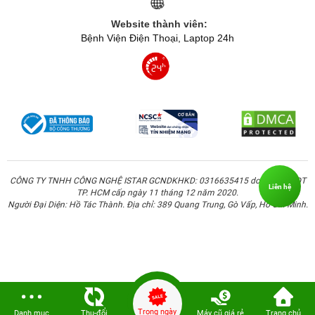
Website thành viên:
Bệnh Viện Điện Thoại, Laptop 24h
CÔNG TY TNHH CÔNG NGHỆ ISTAR GCNDKHKD: 0316635415 do Sở KH & ĐT
Liên hệ
TP. HCM cấp ngày 11 tháng 12 năm 2020.
Người Đại Diện: Hồ Tác Thành. Địa chỉ: 389 Quang Trung, Gò Vấp, Hồ Chí Minh.
Trong ngày
Danh mục
Thu-đổi
Máy cũ giá rẻ
Trang chủ