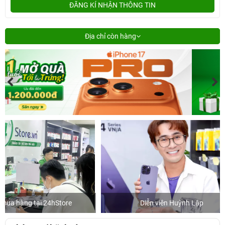
ĐĂNG KÍ NHẬN THÔNG TIN
Địa chỉ còn hàng
Diễn viên Huỳnh Lập
Khách m