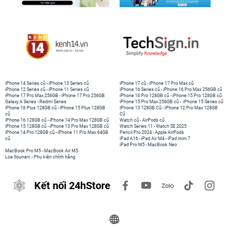
iPhone 14 Series cũ
-
iPhone 13 Series cũ
iPhone 17 cũ
-
iPhone 17 Pro Max cũ
iPhone 12 Series cũ
-
iPhone 11 Series cũ
iPhone 16 Series cũ
-
iPhone 16 Pro Max 256GB cũ
iPhone 17 Pro Max 256GB
-
iPhone 17 Pro 256GB
iPhone 16 Pro 128GB cũ
-
iPhone 15 Pro 128GB cũ
Galaxy A Series
-
Redmi Series
iPhone 15 Pro Max 256GB cũ
-
iPhone 15 Series cũ
iPhone 16 Plus 128GB cũ
-
iPhone 15 Plus 128GB
iPhone 13 128GB Cũ
-
iPhone 12 Pro Max 128GB
cũ
Cũ
iPhone 16 128GB cũ
-
iPhone 14 Pro Max 128GB cũ
Watch cũ
-
AirPods cũ
iPhone 15 128GB cũ
-
iPhone 13 Pro Max 128GB cũ
Watch Series 11
-
Watch SE 2025
iPhone 14 Pro 128GB cũ
-
iPhone 11 Pro Max 64GB
Pencil Pro 2024
-
Apple AirPods
cũ
iPad A16
-
iPad Air M4
-
iPad mini 7
iPad Pro M5
-
MacBook Neo
MacBook Pro M5
-
MacBook Air M5
Loa Sounarc
-
Phụ kiện chính hãng
Kết nối 24hStore